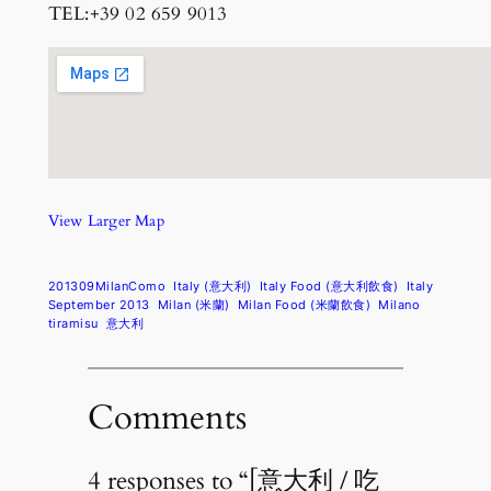
TEL:+39 02 659 9013
View Larger Map
201309MilanComo
Italy (意大利)
Italy Food (意大利飲食)
Italy
September 2013
Milan (米蘭)
Milan Food (米蘭飲食)
Milano
tiramisu
意大利
Comments
4 responses to “[意大利 / 吃