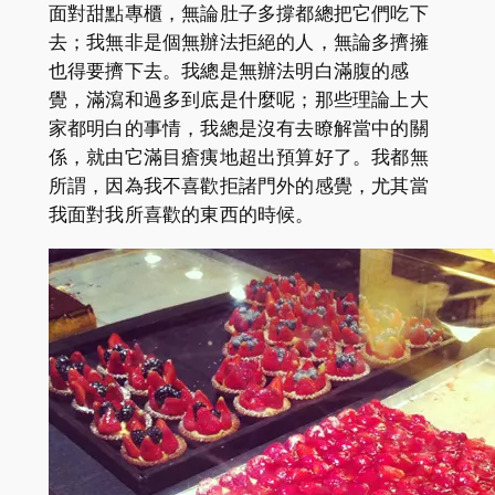
面對甜點專櫃，無論肚子多撐都總把它們吃下
去；我無非是個無辦法拒絕的人，無論多擠擁
也得要擠下去。我總是無辦法明白滿腹的感
覺，滿瀉和過多到底是什麼呢；那些理論上大
家都明白的事情，我總是沒有去瞭解當中的關
係，就由它滿目瘡痍地超出預算好了。我都無
所謂，因為我不喜歡拒諸門外的感覺，尤其當
我面對我所喜歡的東西的時候。