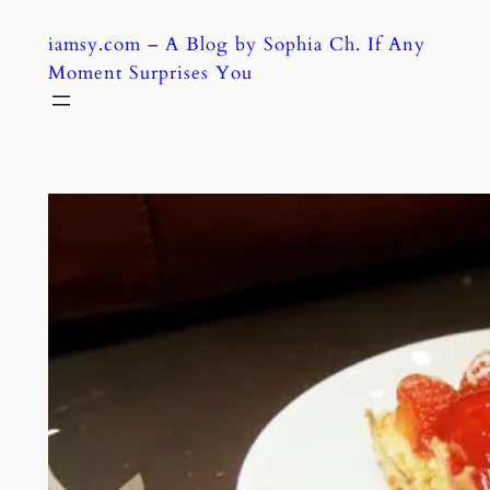
Skip
iamsy.com – A Blog by Sophia Ch. If Any
to
Moment Surprises You
content