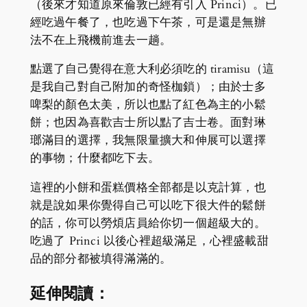
（後來才知道原來倫敦已經有引入 Princi）。已
經吃過午餐了，也吃過下午茶，可是還是無辦
法不在上飛機前進去一趟。
點選了自己覺得在意大利必須吃的 tiramisu（這
是我自己對自己附加的奇怪枷鎖）；由於士多
啤梨的顏色太美，所以也點了紅色為主的小鬆
餅；也因為喜歡吉士所以點了吉士卷。面對琳
瑯滿目的選擇，我無限量擴大和伸展可以選擇
的事物；什麼都吃下去。
這裡的小餅和蛋糕價格全部都是以克計算，也
就是說如果你覺得自己可以吃下很大件的鬆餅
的話，你可以勞煩店員給你切一個超級大的。
吃過了 Princi 以後心裡超級滿足，心裡盛載甜
品的部分都被填得滿滿的。
延伸閱讀：