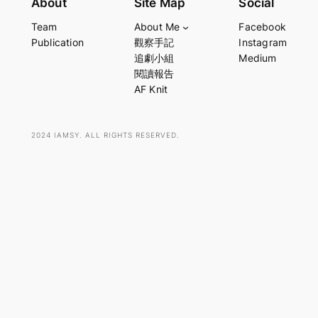
About
Site Map
Social
a
Team
About Me
Facebook
r
Publication
觀察手記
Instagram
c
追劇小組
Medium
h
閱讀報告
AF Knit
2024 IAMSY. ALL RIGHTS RESERVED.