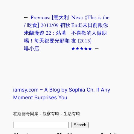
←
Previous:
[意大利
Next:
《This is the
/ 吃食] 2013/09 初秋
End》末日前跟你
米蘭漫遊 22：站著
不喜歡的人做朋
喝！每天都要光顧咖
友 (2013)
啡小店
★★★★★
→
iamsy.com – A Blog by Sophia Ch. If Any
Moment Surprises You
在斯德哥爾摩．觀察有時．生活有時
S
Search
e