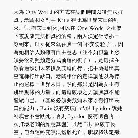
因為 One World 的方式在某個時間以後無法推
算，老闆和女副手 Katie 視此為世界末日的到
來。「只有末日到來」可以在 One World 之框架
下被說成無法推算的解釋，兩人決定坐等那一
刻到來。Lily 從來就在演一個「不安份粒子」，因
為她相信人類擁有自由意志（並不如棋盤上必
須要依例照預定分式前進的棋子），她選擇在
觀看過預測未來後反其道而行，把手槍拋出真
空電梯打出缺口。老闆相信的定律讓他以為停
止的運算＝世界末日，然而那只是因為女主有
跳出規條的力量，而這道破壞之力讓演算不能
繼續而已。（基於必須要預知未來才有打出裂
口的能力，Katie 沒有突破自己跟 Lyndon 說她
到底會不會跌死，否則 Lyndon 便有機會再一
次打壞老闆的如意算盤）雖然 Lily 劃破了長
空，但命運終究無法逃離死亡，肥叔叔決定殲