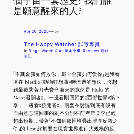
個宇宙一套歷史? 我們誰
是願意醒來的人?
—
Apr 26, 2020
by
The Happy Watcher 試毒專員
in
Binge-Watch Club 追劇小組
, 
Reviews 觀影
筆記
「不戴金箍如何救你，戴上金箍如何爱你」是我看
著在 Netflix《動物狂想曲》時流過的想法，沒想
到最後乘著月光寶盒而來的竟然是 Hulu 的
Devs
《發開者》。一邊看剛回歸的《西部世界》第３
季，一邊看《發開者》，兩套在討論到底有沒有
自由意志這回事的劇本分別在前者第３季已經
超出預期，帶著「不知到那裡堆疊出濃厚反殺之
仇」的 host 終於要在現實世界進行大規模的反