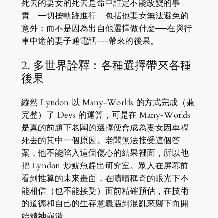
死去的妻女的死去是命中註定不能改變的事
實，一切按軌跡進行，包括他妻女無法避免的
意外；而不是因為出自他選擇做什麼──在與行
車中途的妻子通電話──帶來的後果。
2. 多世界詮釋：各種選擇帶來各種
後果
縱然 Lyndon 以 Many-Worlds 的方式完成（兼
完整）了 Devs 的運算，可是在 Many-Worlds
是真的前題下老闆的選擇便會成為妻女因車禍
死去的其中一個原因。老闆無法接受這個答
案，他不能陷入這個傷心的結果裡面，所以他
把 Lyndon 炒魷魚趕出研究室。眾人在屏幕前
看到推算的未來畫面，在嘖嘖稱奇的眼光下不
能相信（也不能接受）面前精確預估，在技術
的道德和自己的生存意義遇到混亂來襲下而開
始精神崩潰。