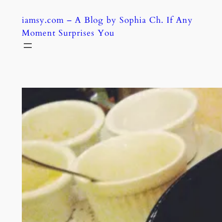
Skip
iamsy.com – A Blog by Sophia Ch. If Any
to
Moment Surprises You
content