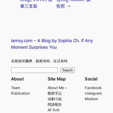
膏三支裝
告照
→
iamsy.com – A Blog by Sophia Ch. If Any
Moment Surprises You
在斯德哥爾摩．觀察有時．生活有時
S
Search
e
About
Site Map
Social
a
Team
About Me
Facebook
r
Publication
觀察手記
Instagram
c
追劇小組
Medium
h
閱讀報告
AF Knit