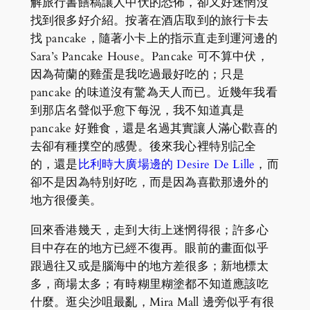
解旅行書饍稿讓人中伏的恐佈，卻又好迷惘沒
找到很多好介紹。按著在酒店取到的旅行卡去
找 pancake，隨著小卡上的指示直走到運河邊的
Sara’s Pancake House。Pancake 可不算中伏，
因為荷蘭的雞蛋是我吃過最好吃的；只是
pancake 的味道沒有驚為天人而已。近幾年我看
到那店名聲似乎愈下每況，我不知道真是
pancake 好難食，還是名過其實讓人滿心歡喜的
去卻有種撲空的感覺。後來我心裡特別記全
的，還是
比利時大廣場邊的 Desire De Lille
，而
卻不是因為特別好吃，而是因為喜歡那邊外的
地方很優美。
回來香港幾天，走到大街上迷惘得很；許多心
目中存在的地方已經不復再。眼前的畫面似乎
跟過往又或是腦海中的地方差很多；新地標太
多，商場太多；有時糊里糊塗都不知道應該吃
什麼。逛尖沙咀最亂，Mira Mall 邊旁似乎有很