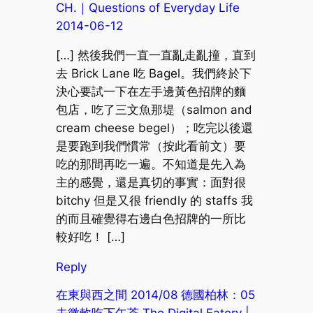
CH.｜Questions of Everyday Life
2014-06-12
[…] 然後我們一直一直亂走亂撞，直到
去 Brick Lane 吃 Bagel。我們終於下
決心要試一下在左手邊黃色招牌的麵
包店，吃了三文魚那堤（salmon and
cream cheese begel）；吃完以後還
是要跑到我們慣常（按此看前文）要
吃的那間再吃一遍。不知道是先入為
主的感覺，還是真切的事實：面對很
bitchy 但是又很 friendly 的 staffs 我
的而且確覺得右邊白色招牌的一所比
較好吃！ […]
Reply
在東與西之間 2014/08 德國柏林：05
去微軟吃下午茶 The Digital Eatery |