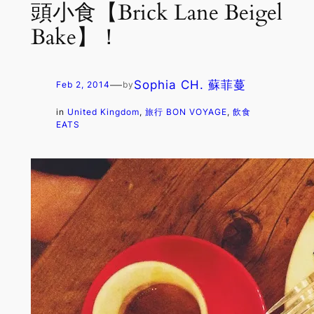
頭小食【Brick Lane Beigel
Bake】！
—
Sophia CH. 蘇菲蔓
Feb 2, 2014
by
in
United Kingdom
, 
旅行 BON VOYAGE
, 
飲食
EATS