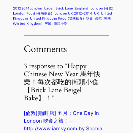
20122014London
bagel
Brick Lane
England
London (倫敦)
London Food (倫敦飲食)
London UK 2012-2014
UK
United
Kingdom
United Kingdom Food (英國飲食)
吃食
必吃
英國
(United Kingdom)
英國: 街頭小吃
Comments
3 responses to “Happy
Chinese New Year 馬年快
樂！每次都吃的街頭小食
【Brick Lane Beigel
Bake】！”
[倫敦][咖啡店] 五月：One Day in
London 吃食之旅！ –
http://www.iamsy.com by Sophia