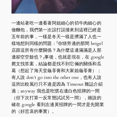
一邊站著吃一邊看著阿姐細心的切牛肉細心的
做麵包，我們第一次誤打誤撞來到這裡已經是
五年前的事，一樣是冬天一樣是擠滿了人也一
樣地想到同樣的問題：「你猜旁邊的那間 beigel
店跟這所有什麼關係？為什麼這邊滿滿是人那
邊卻空空餘也？」事後，也就是現在，在 google
爬文找答案，結論都是找不到它倆的關係和瓜
葛（想起了海天堂龜苓膏和大家姐龜苓膏）；
有人說 don’t go into the other one，也有人說
這所比較風行只不過是因為 Timeout 雜誌介紹
過；anyway 我也是吃慣右邊白色招牌的一間
（但下次打算一反常態試試另一間），雖說的
確在 google 看到左邊黃招牌的一間才是先開業
的（好悲哀的事實）。