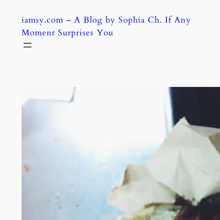
Skip
iamsy.com – A Blog by Sophia Ch. If Any
to
Moment Surprises You
content