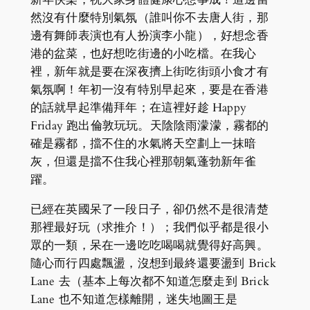
然沒有什麼特別氣氛（誰叫你不去唐人街，那
邊有舞師表演也有人扮演李小龍），好想念香
港的盆菜，也好想吃街邊的小吃檔。在我心
裡，新年就是要在深夜擠上街吃街頭小食才有
氣氛啊！年初一沒有特別早起來，要是在香港
的話就早起準備拜年；在這裡好趁 Happy
Friday 跑出倫敦玩玩。天陰陰雨濛濛，霧都的
確是霧都，擋不住的水氣將天空劃上一抹暗
灰，但還是擋不住我心裡那朝氣蓬勃新年雀
躍。
已經在英國呆了一段日子，卻仍然不是很清楚
那裡最好玩（求推介！）；我們似乎都是很小
眾的一類，呆在一邊吃吃喝喝就覺得好高興。
隨心而行四處飄盪，沒想到最終還要盪到 Brick
Lane 去（基本上每次都不知道怎麼走到 Brick
Lane 也不知道怎樣離開，迷失地圖王是