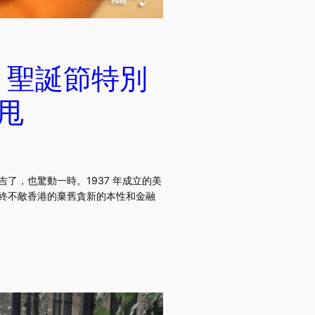
uts 聖誕節特別
冬甩
關門大吉了，也驚動一時。1937 年成立的美
，最終不敵香港的棄舊貪新的本性和金融