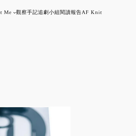
t Me
觀察手記
追劇小組
閱讀報告
AF Knit