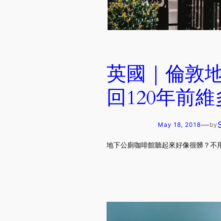
英國｜倫敦
回120年前
—
May 18, 2018
by
地下公廁咖啡館聽起來好像很髒？不用