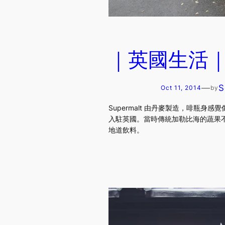
｜英國生活｜我
—
S
Oct 11, 2014
by
Supermalt 由丹麥製造，啡瓶身感覺像
入駐英國。當時傳統加勒比海的蔬果不易
地道飲料。