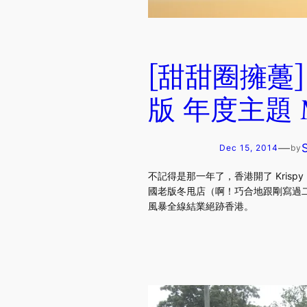
[甜甜圈擁躉] K
版 年度主題 Mil
—
Dec 15, 2014
by
不記得是那一年了，香港開了 Krispy 
國老版冬甩店（啊！巧合地跟剛寫過二度
風暴全線結業絕跡香港。