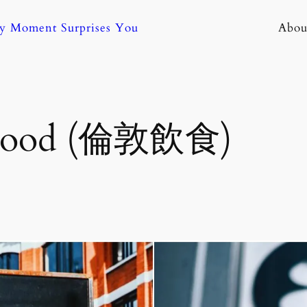
ny Moment Surprises You
Abou
Food (倫敦飲食)