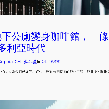
地下公廁變身咖啡館，一條
維多利亞時代
Sophia CH. 蘇菲蔓
in
女生注視清單
怕，因為公廁已經停用好久，經過兩年時間的變化工程，變身後的咖啡店還