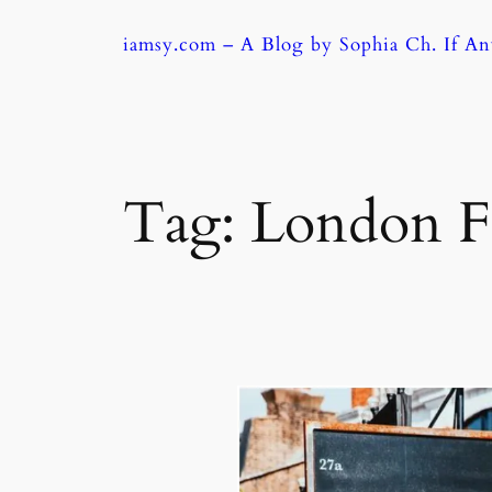
Skip
iamsy.com – A Blog by Sophia Ch. If A
to
content
Tag:
London 