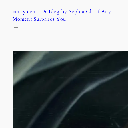
Skip
iamsy.com – A Blog by Sophia Ch. If Any
to
Moment Surprises You
content