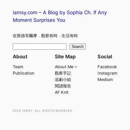
iamsy.com – A Blog by Sophia Ch. If Any
Moment Surprises You
在斯德哥爾摩．觀察有時．生活有時
S
Search
e
About
Site Map
Social
a
Team
About Me
Facebook
r
Publication
觀察手記
Instagram
c
追劇小組
Medium
h
閱讀報告
AF Knit
2024 IAMSY. ALL RIGHTS RESERVED.