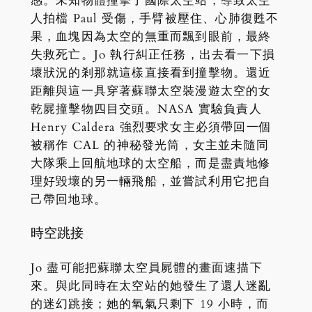
感。未知物體撞擊了國際太空站，導致太空
人拍檔 Paul 受傷，手臂被壓住、心肺復甦不
果，血塊因為太空的無重而飄到眼前，最終
失救死亡。Jo 執行糾正任務，出去看一下損
壞狀況的剎那就這樣直接看到撞擊物。還近
距離與這一具穿著蘇聯太空裝漫遊太空的女
乾屍撞擊物四目交頭。NASA 實驗負責人
Henry Caldera 強烈要求女主必須帶回一個
被稱作 CAL 的神秘發光筒，女主並未隨同
大隊乘上回航地球的太空船，而是盡責地修
理好毀壞的另一輛飛船，並嘗試利用它把自
己帶回地球。
時空跳接
Jo 盡可能把蘇聯太空員屍體的畫面速描下
來。與此同時在太空站的她發生了還人迷亂
的迷幻跳接；她的氧氣只剩下 19 小時，而