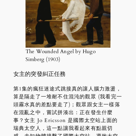
The Wounded Angel by Hugo
Simberg (1903)
女主的突發糾正任務
第1集的瘋狂迷途式跳接真的讓人腦力激盪，
算是隔走了一堆耐不住混沌的觀眾 (我看完一
頭霧水真的差點要走了)；觀眾跟女主一樣落
在混亂之中，嘗試拼湊出：正在發生什麼
事？女主 Jo Ericsson 是國際太空站上面的
瑞典太空人，這一點讓我看起來有點親切