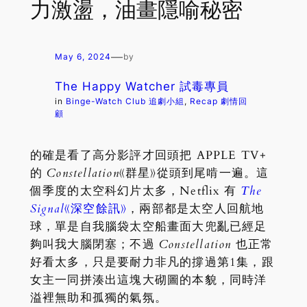
力激盪，油畫隱喻秘密
—
May 6, 2024
by
The Happy Watcher 試毒專員
in
Binge-Watch Club 追劇小組
, 
Recap 劇情回
顧
的確是看了高分影評才回頭把 APPLE TV+
的
Constellation
《群星》從頭到尾啃一遍。這
個季度的太空科幻片太多，Netflix 有
The
Signal
《深空餘訊》
，兩部都是太空人回航地
球，單是自我腦袋太空船畫面大兜亂已經足
夠叫我大腦閉塞；不過
Constellation
也正常
好看太多，只是要耐力非凡的撐過第1集，跟
女主一同拼湊出這塊大砌圖的本貌，同時洋
溢裡無助和孤獨的氣氛。