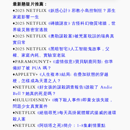
最新懸疑片推薦：
♦2025 NETFLIX
《妖惑心計》 邪教小島控制狂？原生
家庭影響一生
♦2025 NETFLIX
《磚牆謎攻》 古怪科幻物質堵牆，世
界級災難密室逃脫
♦2025 NETFLIX
《奧勒謀殺案》被兇案耽誤的瑞典真
實日常
♦2025 NETFLIX
《黑暗智宅》人工智能鬼故事，父
權、家庭內耗、實驗室老鼠
♦PARAMOUNYT+
《虛情假意》寶貝馴鹿同類: 你準
備好了被 PUA 嗎？
♦APPLETV+
《人生複本》結局: 在疊加狀態的穿越
梗，怎樣成為天選之人？
♦NETFLIX
《好女孩的謀殺調查報告》誰殺了 Andie
Bell？她真的死是嗎？
♦HULU/DISNEY+
《橋下殺人事件》即棄女孩失蹤，
問題少女真實案件
♦NETFLIX
《絕嶺尋兇》每天高掛屍體耀武揚威的連環
殺人案
♦NETFLIX
《阿頌塔之死》簡介：1-8集劇情重點