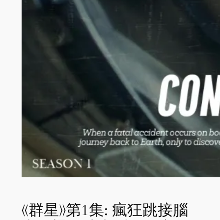
《群星》第1集: 瘋狂跳接腦