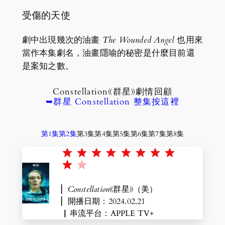
受傷的天使
劇中出現幾次的油畫
The Wounded Angel
也用來
當作本集劇名，油畫隱喻的秘密是什麼目前還
是案知之數。
Constellation《群星》劇情回顧
➥群星 Constellation 整集按這裡
第1集
第2集
第3集
第4集
第5集
第6集
第7集
第8集
Rating: 9 out of 10.
▏
Constellation
《群星》（美）
▏開播日期：2024.02.21
▏串流平台：APPLE TV+