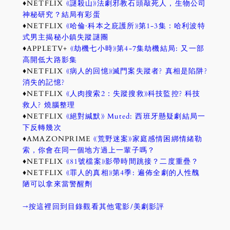
♦NETFLIX
《謎殺山》法劇邪教石頭敲死人，生物公司
神秘研究？結局有彩蛋
♦NETFLIX
《哈倫·科本之庇護所》第1-3集：哈利波特
式男主揭秘小鎮失蹤謎團
♦APPLETV+
《劫機七小時》第4-7集劫機結局: 又一部
高開低大路影集
♦NETFLIX
《病人的回憶》滅門案失蹤者? 真相是陷阱?
消失的記憶?
♦NETFLIX
《人肉搜索2：失蹤搜救》科技監控? 科技
救人? 燒腦整理
♦NETFLIX
《絕對緘默》 Muted: 西班牙懸疑劇結局一
下反轉幾次
♦AMAZONPRIME
《荒野迷案》家庭感情困綁情緒勒
索，你會在同一個地方過上一輩子嗎？
♦NETFLIX
《81號檔案》影帶時間跳接？二度重疊？
♦NETFLIX
《罪人的真相》第4季: 遍佈全劇的人性醜
陋可以拿來當警醒劑
→按這裡回到目錄觀看其他電影/美劇影評