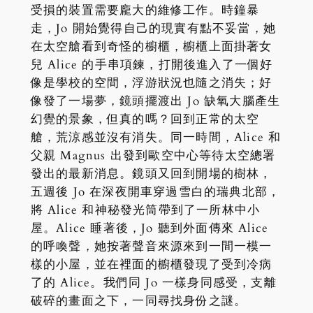
受損的裝置需要龐大的維修工作。時鐘暴
走，Jo 開始覺得自己的現實有點不妥當，她
在太空艙看到奇怪的櫥櫃，櫥櫃上面掛著女
兒 Alice 的手串項鍊，打開後進入了一個好
像是學校的空間，浮游狀況也隨之消失；好
像發了一場夢，鏡頭擺渡出 Jo 缺氧大腦產生
幻覺的景象，但真的嗎？回到正常的太空
艙，荒涼感並沒有消失。同一時間，Alice 和
父親 Magnus 出發到歐空中心等待太空總署
發出的最新消息。鏡頭又回到開場的樹林，
五週後 Jo 在深夜開車穿過雪白的瑞典北部，
將 Alice 和神秘發光筒帶到了一所林中小
屋。Alice 睡著後，Jo 聽到外面傳來 Alice
的呼喚聲，她按著聲音來源來到一間一模一
樣的小屋，並在裡面的櫥櫃發現了受到冷病
了的 Alice。我們同 Jo 一樣身同感受，支離
破碎的畫面之下，一同尋找身份之謎。