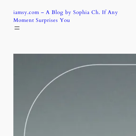
Skip
iamsy.com – A Blog by Sophia Ch. If Any
to
Moment Surprises You
content