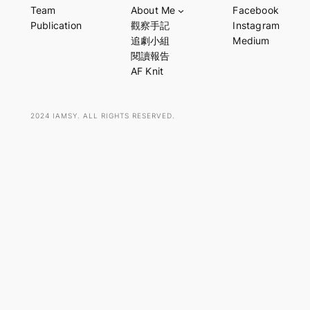
Team
About Me
Facebook
r
Publication
觀察手記
Instagram
c
追劇小組
Medium
h
閱讀報告
AF Knit
2024 IAMSY. ALL RIGHTS RESERVED.