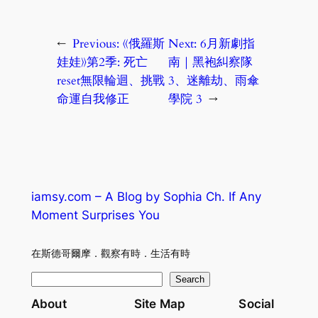
←
Previous:
《俄羅斯
Next:
6月新劇指
娃娃》第2季: 死亡
南｜黑袍糾察隊
reset無限輪迴、挑戰
3、迷離劫、雨傘
命運自我修正
學院 3
→
iamsy.com – A Blog by Sophia Ch. If Any
Moment Surprises You
在斯德哥爾摩．觀察有時．生活有時
S
Search
e
About
Site Map
Social
a