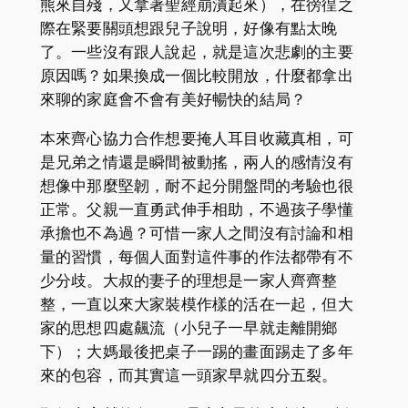
熊來自殘，又拿著聖經崩潰起來），在徬徨之
際在緊要關頭想跟兒子說明，好像有點太晚
了。一些沒有跟人說起，就是這次悲劇的主要
原因嗎？如果換成一個比較開放，什麼都拿出
來聊的家庭會不會有美好暢快的結局？
本來齊心協力合作想要掩人耳目收藏真相，可
是兄弟之情還是瞬間被動搖，兩人的感情沒有
想像中那麼堅韌，耐不起分開盤問的考驗也很
正常。父親一直勇武伸手相助，不過孩子學懂
承擔也不為過？可惜一家人之間沒有討論和相
量的習慣，每個人面對這件事的作法都帶有不
少分歧。大叔的妻子的理想是一家人齊齊整
整，一直以來大家裝模作樣的活在一起，但大
家的思想四處飆流（小兒子一早就走離開鄉
下）；大媽最後把桌子一踢的畫面踢走了多年
來的包容，而其實這一頭家早就四分五裂。