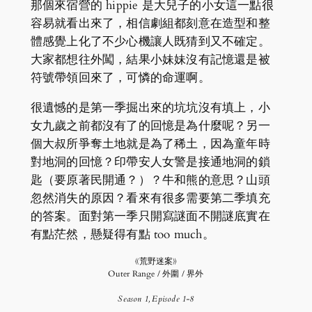
那個來宿營的 hippie 是大兒子的小女這一點很
容易就看出來了，相信劇組都刻意在造型和整
體感覺上化了不少心機讓人既猜到又不確定。
大家都想往外闖，結果小妹妹沒有記憶還是被
符號帶領回來了，可憐的命運啊。
很遺憾的是第一季掘出來的坑坑沒有填上，小
女九歲之前都沒有了的回憶是為什麼呢？另一
個大叔所爭奪土地就是為了稀土，因為童年時
對地洞的回憶？印帶安人女警是接通地洞的鎖
匙（要原著民開通？）？牛和熊的意思？山頭
忽然消失的原因？看來有很多需要第二季填充
的答案。面對第一季只開寫謎面不開謎底實在
有點茫然，懸疑得有點 too much。
《荒野迷案》
Outer Range / 外圍 / 界外
Season 1, Episode 1-8