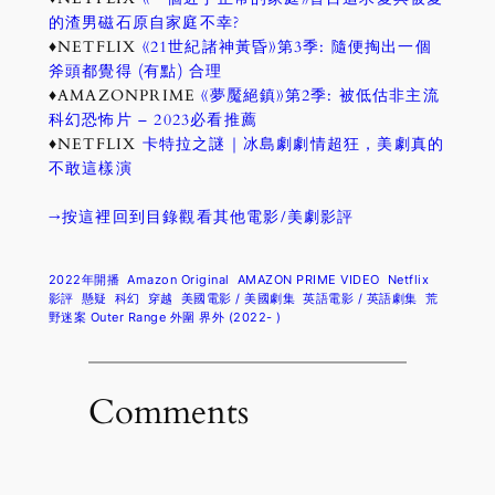
的渣男磁石原自家庭不幸?
♦NETFLIX
《21世紀諸神黃昏》第3季: 隨便掏出一個
斧頭都覺得 (有點) 合理
♦AMAZONPRIME
《夢魘絕鎮》第2季: 被低估非主流
科幻恐怖片 – 2023必看推薦
♦NETFLIX
卡特拉之謎｜冰島劇劇情超狂，美劇真的
不敢這樣演
→按這裡回到目錄觀看其他電影/美劇影評
2022年開播
Amazon Original
AMAZON PRIME VIDEO
Netflix
影評
懸疑
科幻
穿越
美國電影 / 美國劇集
英語電影 / 英語劇集
荒
野迷案 Outer Range 外圍 界外 (2022- )
Comments