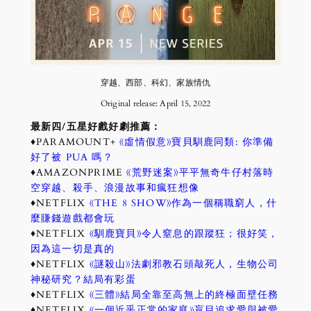
穿越、西部、科幻、家族情仇
Original release: April 15, 2022
最新四/五星好戲好劇推薦：
♦PARAMOUNT+
《虛情假意》寶貝馴鹿同類: 你準備
好了被 PUA 嗎？
♦AMAZONPRIME
《荒野迷案》平平無奇牛仔村落時
空穿越、殺手、浪漫故事和瘋狂想像
♦NETFLIX
《THE 8 SHOW》作為一個稱職窮人，什
麼賺錢遊戲都會玩
♦NETFLIX
《馴鹿寶貝》令人窒息的跟蹤狂；很好笑，
因為這一切是真的
♦NETFLIX
《謎殺山》法劇邪教石頭敲死人，生物公司
神秘研究？結局有彩蛋
♦NETFLIX
《三體》結局全靠至高無上的終極面壁任務
♦NETFLIX
《一個近乎正常的家庭》盲目追求愛與被愛