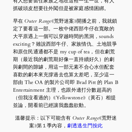
有人想要留住家族之地在這裡一生一世，有人
抓破頭皮想要往外闖但是被家庭感情困綁。
早在
Outer Range
《荒野迷案》開播之前，我就鎖
定了要看這一部。一枚中佬西部牛仔在寬敞的
大平原遇上一個可以穿越時間的黑洞，sounds
exciting？雖說西部牛仔、家族情仇、土地競爭
和原住民通通都不是 my cup of tea，但在劇荒
期（最近我的劇荒期好像一直持續好久）的劇
與劇間的隙罅，用這一部元素不合心水但配套
喜歡的劇本來充撐過去也算太差吧，至少這一
部由 The OA 的製片公司即 Brad Pitt 的 Plan B
Entertainment 主理，也跟外邊打分數超高的
（但我沒看過的）《Yellowstone》（黃石）相提
並論，開看前已經讓我蠢蠢欲動。
溫馨提示：以下可能含有
Outer Range
《荒野迷
案》第１季內容，
劇透逃生門按此