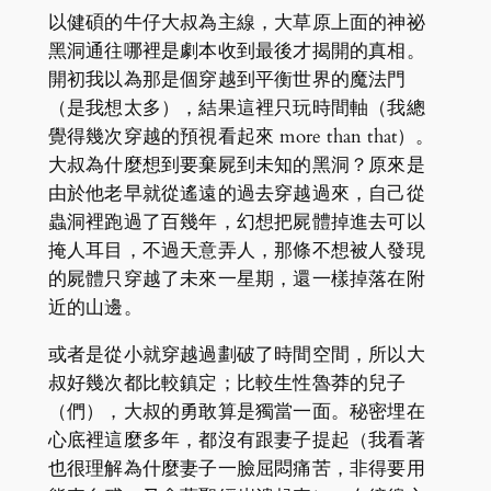
以健碩的牛仔大叔為主線，大草原上面的神祕
黑洞通往哪裡是劇本收到最後才揭開的真相。
開初我以為那是個穿越到平衡世界的魔法門
（是我想太多），結果這裡只玩時間軸（我總
覺得幾次穿越的預視看起來 more than that）。
大叔為什麼想到要棄屍到未知的黑洞？原來是
由於他老早就從遙遠的過去穿越過來，自己從
蟲洞裡跑過了百幾年，幻想把屍體掉進去可以
掩人耳目，不過天意弄人，那條不想被人發現
的屍體只穿越了未來一星期，還一樣掉落在附
近的山邊。
或者是從小就穿越過劃破了時間空間，所以大
叔好幾次都比較鎮定；比較生性魯莽的兒子
（們），大叔的勇敢算是獨當一面。秘密埋在
心底裡這麼多年，都沒有跟妻子提起（我看著
也很理解為什麼妻子一臉屈悶痛苦，非得要用