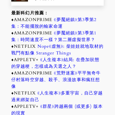
最新科幻片推薦：
♦AMAZONPRIME
《夢魘絕鎮》第3季第2
集：不能擺脫的輸家命運
♦AMAZONPRIME
《夢魘絕鎮》第3季第1
集：時間速度不一樣？第二層虛擬世界？
♦NETFLIX
Nope《虛無》: 柴娃娃就地取材的
戰鬥有點像 Stranger Things
♦APPLETV+
《人生複本》結局: 在疊加狀態
的穿越梗，怎樣成為天選之人？
♦AMAZONPRIME
《荒野迷案》平平無奇牛
仔村落時空穿越、殺手、浪漫故事和瘋狂想
像
♦NETFLIX
《人生複本》多重宇宙，自己穿越
過來綁架自己
♦APPLETV+
《群星》跨越兩個 (或更多) 版本
的現實