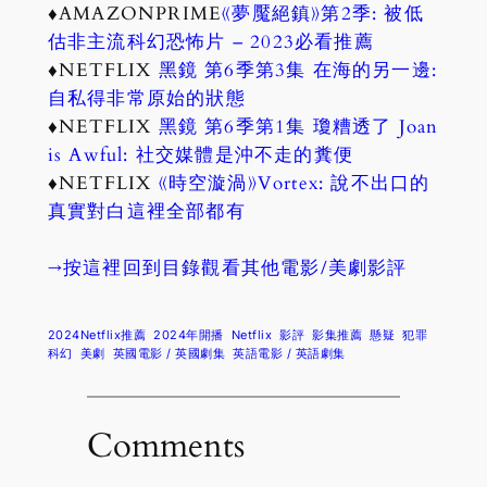
♦AMAZONPRIME
《夢魘絕鎮》第2季: 被低
估非主流科幻恐怖片 – 2023必看推薦
♦NETFLIX
黑鏡 第6季第3集 在海的另一邊:
自私得非常原始的狀態
♦NETFLIX
黑鏡 第6季第1集 瓊糟透了 Joan
is Awful: 社交媒體是沖不走的糞便
♦NETFLIX
《時空漩渦》Vortex: 說不出口的
真實對白這裡全部都有
→按這裡回到目錄觀看其他電影/美劇影評
2024Netflix推薦
2024年開播
Netflix
影評
影集推薦
懸疑
犯罪
科幻
美劇
英國電影 / 英國劇集
英語電影 / 英語劇集
Comments