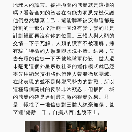
地球人的謊言。被神拋棄的感覺就是這樣的
嗎？看著全知的智者在有能力洞悉先機保護
他們忽然離棄自己，還能聽著被安撫這都是
計劃的一部分？計劃一直沒有變，變的只是
計劃裡面再沒有你的位置。三體人與人類的
交情一下子瓦解，人類的謊言不被理解，擁
有騙子特徵的人類隨即水洗不清。結果，失
去光環的信徒一下子被地球軍秒殺。世人還
未翻開這個外星宗教社團的運作模式就已經
率先用納米技術將他們連人帶船徹底團滅。
在此表現的並不是與邪惡勢力的對戰，所以
這種這個關鍵的反擊非常殘忍，但扳回一城
的感覺的確是達到最刺激的視覺效果。只
是，犧牲了一堆信徒對三體人絲毫無傷，甚
至連「傷敵一千，自損八百」也說不上。