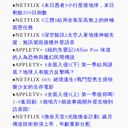
♦NETFLIX
《末日愚者》小行星撞地球，末日
剩餘200日倒數
♦NETFLIX
《三體》結局全靠至高無上的終極
面壁任務
♦NETFLIX
《深空餘訊》太空人著地後神秘失
蹤，無訊號區接獲外星語音
♦APPLETV+
《紐約失嬰記》Allan Poe 味道
的人為恐怖與魔幻民間傳說
♦APPLETV+
《全面入侵》(下) 第一季結局謎
底？地球人有能力反擊嗎？
♦NETFLIX
《65: 絕境逃生》戰鬥型男主搭快
樂少女的生存電影
♦APPLETV+
《全面入侵》(上) 第一季值得嗎?
1-5集回顧: 5個地方5個故事揭開外星生物到
訪原因?
♦NETFLIX
《換命天堂》光陰換金計劃: 歲月
傳送技術扮演上帝，年齡重新分配