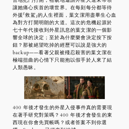
營地把門打開，禮貌地邀請外星人進來帶領
讓她痛心疾首的壞世界。在每刻每分都等待
外援「救駕」的人生裡面，葉文潔用盡畢生心血
為對方打開明朗的大道。這次的危機起源於
七十年代接收到外星訊息的葉文潔的一個影
響全球的決定；至於為什麼樂會決定按下按
鈕？那被絕望吃掉的經歷可以說是強大的
backup——看著父親被殘忍殺害的葉文潔在
極端扭曲的心情下只能抱以假手於人來了結
人類愚昧。
400 年後才發生的外星入侵事件真的需要現
在著手研究對策嗎？400 年後才會發生的東
西現在你會先買帳嗎？或者答案不到你選