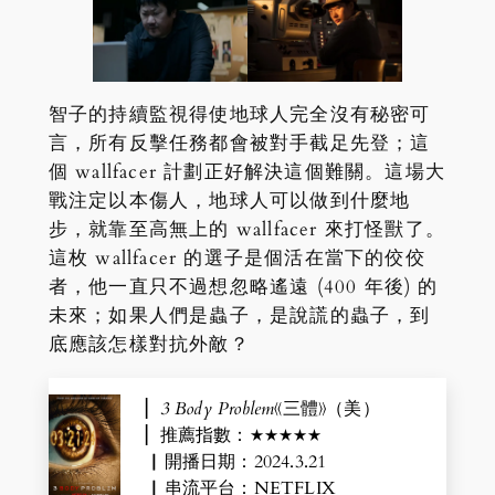
智子的持續監視得使地球人完全沒有秘密可
言，所有反擊任務都會被對手截足先登；這
個 wallfacer 計劃正好解決這個難關。這場大
戰注定以本傷人，地球人可以做到什麼地
步，就靠至高無上的 wallfacer 來打怪獸了。
這枚 wallfacer 的選子是個活在當下的佼佼
者，他一直只不過想忽略遙遠 (400 年後) 的
未來；如果人們是蟲子，是說謊的蟲子，到
底應該怎樣對抗外敵？
▏
3 Body Problem
《三體》（美）
▏推薦指數：★★★★★
▏開播日期：2024.3.21
▏串流平台：NETFLIX