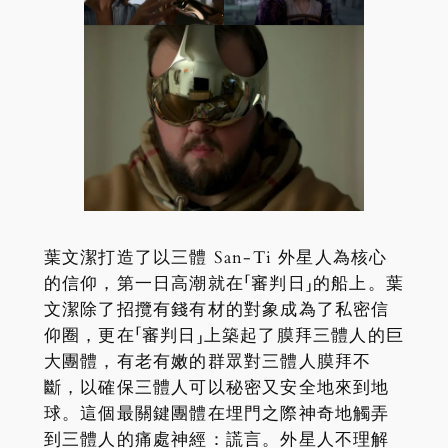
葉文潔打造了以三體 San-Ti 外星人為核心
的信仰，第一日高潮就在「審判日」的船上。葉
文潔除了招攬有錢有材的對象成為了私密信
仰圈，更在「審判日」上築起了膜拜三體人的巨
大團體，有老有嫩的群眾對三體人膜拜不
斷，以確保三體人可以秘密又安全地來到地
球。這個最關鍵團體在埋門之際神奇地觸弄
到三體人的痛處神經：謊言。外星人不理解