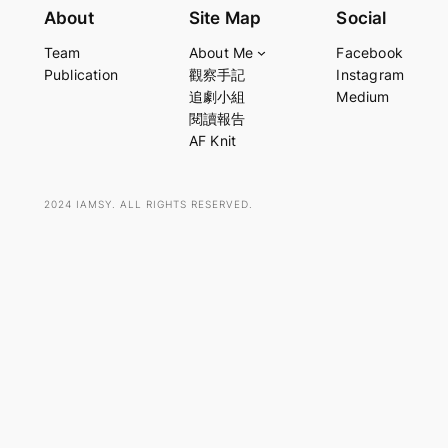
e
About
Site Map
Social
a
Team
About Me
Facebook
r
Publication
觀察手記
Instagram
c
追劇小組
Medium
h
閱讀報告
AF Knit
2024 IAMSY. ALL RIGHTS RESERVED.