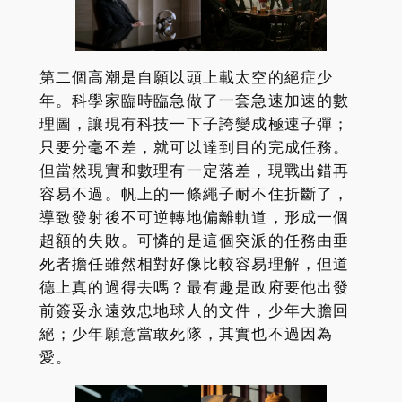
第二個高潮是自願以頭上載太空的絕症少
年。科學家臨時臨急做了一套急速加速的數
理圖，讓現有科技一下子誇變成極速子彈；
只要分毫不差，就可以達到目的完成任務。
但當然現實和數理有一定落差，現戰出錯再
容易不過。帆上的一條繩子耐不住折斷了，
導致發射後不可逆轉地偏離軌道，形成一個
超額的失敗。可憐的是這個突派的任務由垂
死者擔任雖然相對好像比較容易理解，但道
德上真的過得去嗎？最有趣是政府要他出發
前簽妥永遠效忠地球人的文件，少年大膽回
絕；少年願意當敢死隊，其實也不過因為
愛。