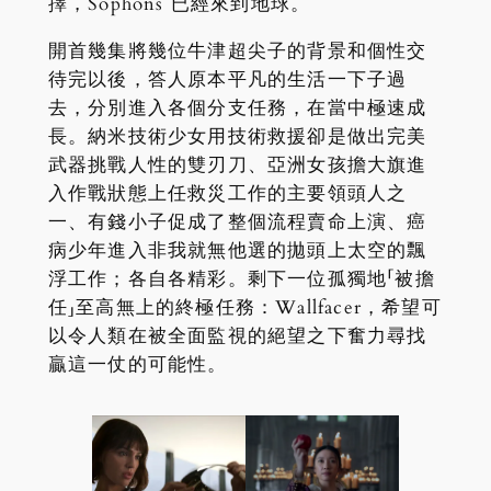
擇，Sophons 已經來到地球。
開首幾集將幾位牛津超尖子的背景和個性交
待完以後，答人原本平凡的生活一下子過
去，分別進入各個分支任務，在當中極速成
長。納米技術少女用技術救援卻是做出完美
武器挑戰人性的雙刃刀、亞洲女孩擔大旗進
入作戰狀態上任救災工作的主要領頭人之
一、有錢小子促成了整個流程賣命上演、癌
病少年進入非我就無他選的拋頭上太空的飄
浮工作；各自各精彩。剩下一位孤獨地「被擔
任」至高無上的終極任務：Wallfacer，希望可
以令人類在被全面監視的絕望之下奮力尋找
贏這一仗的可能性。