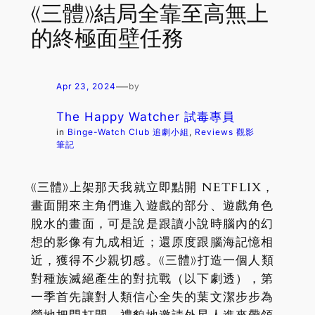
《三體》結局全靠至高無上
的終極面壁任務
—
Apr 23, 2024
by
The Happy Watcher 試毒專員
in
Binge-Watch Club 追劇小組
, 
Reviews 觀影
筆記
《三體》上架那天我就立即點開 NETFLIX，
畫面開來主角們進入遊戲的部分、遊戲角色
脫水的畫面，可是說是跟讀小說時腦內的幻
想的影像有九成相近；還原度跟腦海記憶相
近，獲得不少親切感。《三體》打造一個人類
對種族滅絕產生的對抗戰（以下劇透），第
一季首先讓對人類信心全失的葉文潔步步為