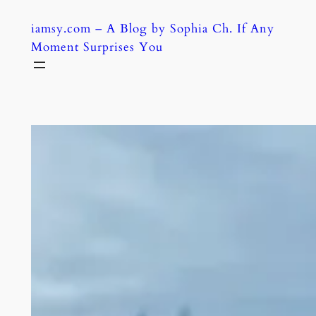
Skip
iamsy.com – A Blog by Sophia Ch. If Any
to
Moment Surprises You
content