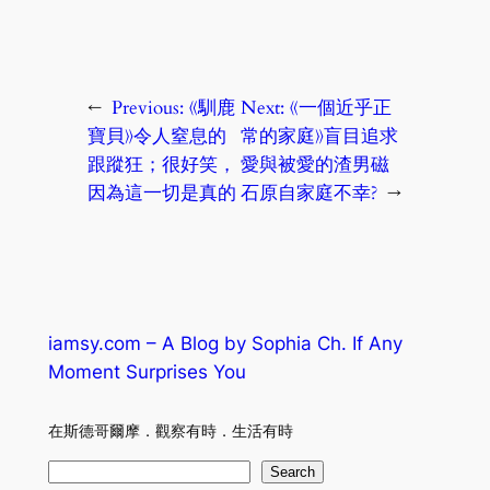
←
Previous:
《馴鹿
Next:
《一個近乎正
寶貝》令人窒息的
常的家庭》盲目追求
跟蹤狂；很好笑，
愛與被愛的渣男磁
因為這一切是真的
石原自家庭不幸?
→
iamsy.com – A Blog by Sophia Ch. If Any
Moment Surprises You
在斯德哥爾摩．觀察有時．生活有時
S
Search