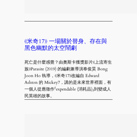
《米奇17》 一場關於替身、存在與
黑色幽默的太空鬧劇
死亡是什麼感覺？由奧斯卡獲獎影片《上流寄生
族》Parasite (2019) 的編劇兼導演奉俊昊 Bong
Joon Ho 執導，《米奇17》改編自 Edward
Ashton 的 Mickey7，講的是未來世界裡面，有
一個人從應徵作「expendable (消耗品)」到變成人
民英雄的故事。