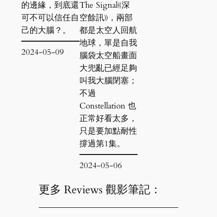
的邊緣，到底還
The Signal《深
可不可以信任自
空餘訊》，兩部
己的大腦？。
都是太空人回航
地球，單是自我
2024-05-09
腦袋太空船畫面
大兜亂已經足夠
叫我大腦閉塞；
不過
Constellation 也
正常好看太多，
只是要加點耐性
撐過第1集。
2024-05-06
更多 Reviews 觀影筆記：