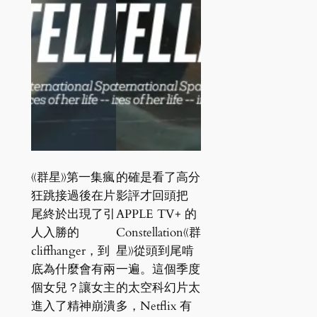
《群星》第一集瘋
的確是看了高分
狂跳接過後在片
影評才回頭把
尾終於出現了引
APPLE TV+ 的
人入勝的
Constellation《群
cliffhanger，到
星》從頭到尾啃
底為什麼會有兩
一遍。這個季度
個女兒？讓女主
的太空科幻片太
進入了精神崩潰
多，Netflix 有