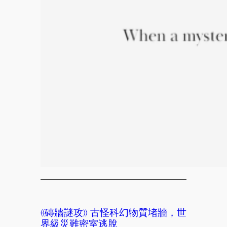
《磚牆謎攻》 古怪科幻物質堵牆，世
界級災難密室逃脫