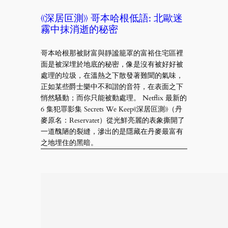
《深居叵測》 哥本哈根低語: 北歐迷
霧中抹消逝的秘密
哥本哈根那被財富與靜謐籠罩的富裕住宅區裡
面是被深埋於地底的秘密，像是沒有被好好被
處理的垃圾，在溫熱之下散發著難聞的氣味，
正如某些爵士樂中不和諧的音符，在表面之下
悄然騷動；而你只能被動處理。 Netflix 最新的
6 集犯罪影集 Secrets We Keep《深居叵測》（丹
麥原名：Reservatet）從光鮮亮麗的表象撕開了
一道醜陋的裂縫，滲出的是隱藏在丹麥最富有
之地埋住的黑暗。