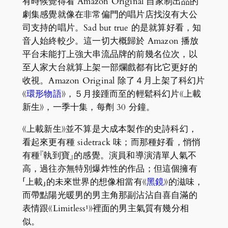
有時候覺得看 Amazon Original 自家制出品的
劇集感覺就像在非常偏門的唱片店找沒有大公
司支持的唱片。Sad but true 的是就算好看，知
音人始終較少。這一切大概歸於 Amazon 播放
平台未能打上強大串流品牌的前幾名位次，以
至人家大台就算上架一部爛戲都有比它更好的
收視。Amazon Original 除了４月上架了科幻片
《
環形物語
》，５月接踵而至的輕鬆科幻片《上載
新生》，一季十集，每劑 30 分鐘。
《上載新生》並不算是大成本製作的史詩科幻，
看起來更有種 sidetrack 味；而那種好看，悄悄
有種『執到寶』的感覺。演員和導演清單人氣不
高，過往亦無特別爆炸性的作品；但這個擁有
「上載」的未來世界的想像相當有《
黑鏡
》的滋味，
而帶點陽光暖男的男主角那副沾沾自喜自滿的
表情跟《Limitless¹》裡面的男主氣質有幾分相
似。