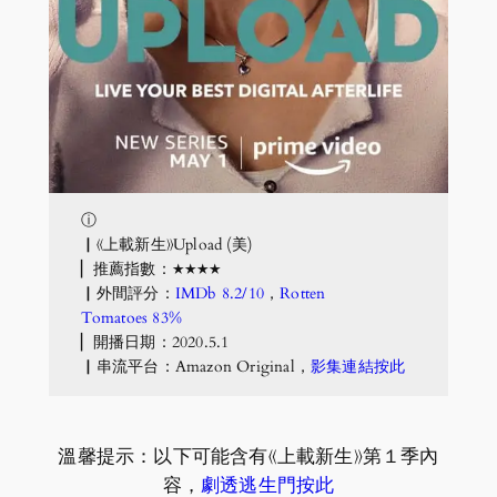
ⓘ
▏《上載新生》Upload (美)
▏推薦指數：★★★★
▏外間評分：
IMDb 8.2/10
，
Rotten
Tomatoes 83%
▏開播日期：2020.5.1
▏串流平台：Amazon Original，
影集連結按此
溫馨提示：以下可能含有《上載新生》第１季內
容，
劇透逃生門按此