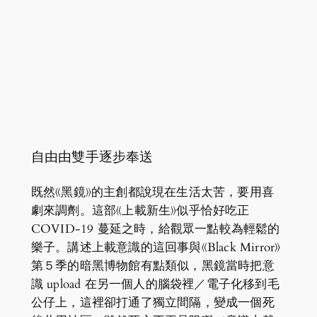
自由由雙手逐步奉送
既然《黑鏡》的主創都說現在生活太苦，要用喜
劇來調劑。這部《上載新生》似乎恰好吃正
COVID-19 蔓延之時，給觀眾一點較為輕鬆的
樂子。講述上載意識的這回事與《Black Mirror》
第５季的暗黑博物館有點類似，黑鏡當時把意
識 upload 在另一個人的腦袋裡／電子化移到毛
公仔上，這裡卻打通了獨立間隔，變成一個死