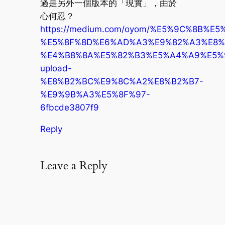
過是另外一個版本的「現實」，由於
心何忍？
https://medium.com/oyom/%E5%9C%8B
%E5%8F%8D%E6%AD%A3%E9%82%A3%E8%
%E4%B8%8A%E5%82%B3%E5%A4%A9%E5%
upload-
%E8%B2%BC%E9%8C%A2%E8%B2%B7-
%E9%9B%A3%E5%8F%97-
6fbcde3807f9
Reply
Leave a Reply