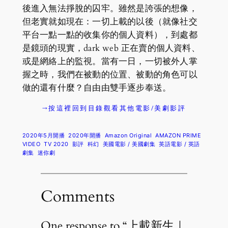
後進入無法掙脫的囚牢。雖然是誇張的想像，
但老實就如現在：一切上載的以後（就像社交
平台一點一點的收集你的個人資料），到處都
是鏡頭的現實，dark web 正在賣的個人資料、
或是網絡上的監視。當有一日，一切被外人掌
握之時，我們在被動的位置、被動的角色可以
做的還有什麼？自由由雙手逐步奉送。
→按這裡回到目錄觀看其他電影/美劇影評
2020年5月開播
2020年開播
Amazon Original
AMAZON PRIME
VIDEO
TV 2020
影評
科幻
美國電影 / 美國劇集
英語電影 / 英語
劇集
迷你劇
Comments
One response to “上載新生｜