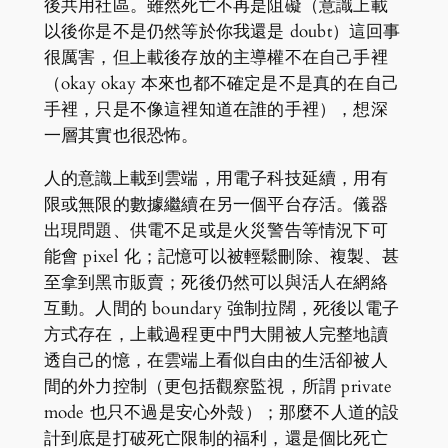
後共用社區。雖然死亡不再是阻礙（意識上載
以後你是不是仍然等於你我還是 doubt）這回事
很厲害，但上載後存放的主導權不在自己手裡
（okay okay 本來也都不確定是不是真的在自己
手裡，只是不像這裡知道在誰的手裡），想深
一層其實也很恐怖。
人的意識上載到雲端，用電子科技延續，用有
限或無限的數據繼續在另一個平台存活。儀器
出現問題、供電不足或是火災警告等情況下可
能會 pixel 化；記憶可以被輕鬆刪除、複製、甚
至拿到黑市販賣；死後仍然可以與活人在網絡
互動。人間的 boundary 強制拉闊，死後以電子
方式存在，上載過程更中門大開被人完整地讀
透自己的憶，在雲端上看似自由的生活卻被人
間的外力控制（更包括觀察監視，所謂 private
mode 也只不過是安心外殼）；那麼不人道的設
計到底是打破死亡限制的福利，還是個比死亡