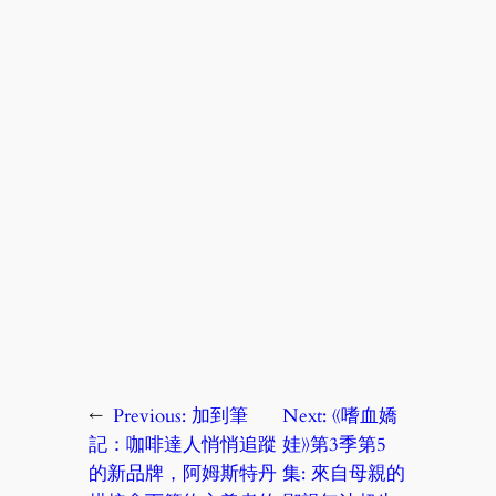
←
Previous:
加到筆
Next:
《嗜血嬌
記：咖啡達人悄悄追蹤
娃》第3季第5
的新品牌，阿姆斯特丹
集: 來自母親的