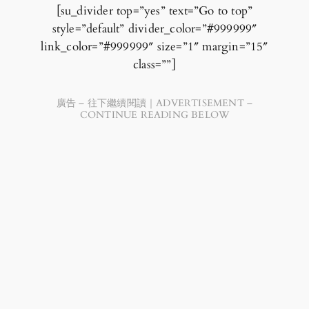
[su_divider top=”yes” text=”Go to top”
style=”default” divider_color=”#999999″
link_color=”#999999″ size=”1″ margin=”15″
class=””]
廣告 – 往下繼續閱讀｜ADVERTISEMENT –
CONTINUE READING BELOW