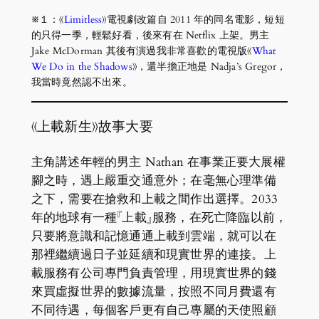
※１：《
Limitless
》電視劇改篇自 2011 年的同名電影，短短
的只得一季，輕鬆好看，後來有在 Netflix 上架。男主
Jake McDorman 其後有演過我非常喜歡的電視版《
What
We Do in the Shadows
》，還半擔正地是 Nadja’s Gregor，
我當時竟然認不出來。
《上載新生》故事大要
主角講述年輕的男主 Nathan 在事業正要大展權
腳之時，遇上嚴重交通意外；在毫無心理準備
之下，需要在搶救和上載之間作出選擇。2033
年的地球有一種『上載』服務，在死亡降臨以前，
只要將意識和記憶通通上載到雲端，就可以在
那裡繼續過日子並延續和現實世界的連接。上
載服務有公司專門負責管理，用現實世界的錢
來買虛擬世界的數據流量，按照不同月費還有
不同待遇，每個客戶更有自己專屬的天使照顧