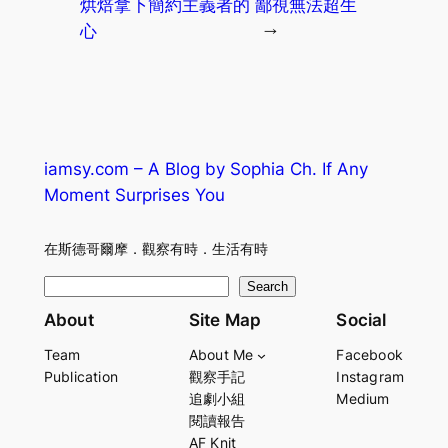
烘焙拿下簡約主義者的
鄙視無法超生
心
→
iamsy.com – A Blog by Sophia Ch. If Any
Moment Surprises You
在斯德哥爾摩．觀察有時．生活有時
S
Search
e
About
Site Map
Social
a
Team
About Me
Facebook
r
Publication
觀察手記
Instagram
c
追劇小組
Medium
h
閱讀報告
AF Knit