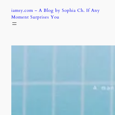
Skip
iamsy.com – A Blog by Sophia Ch. If Any
to
Moment Surprises You
content