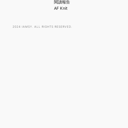
h
閱讀報告
AF Knit
2024 IAMSY. ALL RIGHTS RESERVED.