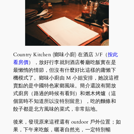
Country Kitchen (鄉味小廚) 在酒店 3/F（
按此
看房價
），放好行李就到酒店餐廳吃飯實在是
最懶惰的情節，但沒有什麼好比這樣的庸懶下
機模式了。鄉味小廚由 M 小姐安排，她說這裡
賣點的是中國特色家鄉風味。簡介還說有開放
式廚房（路過的時候有看到）和燃木烤爐（這
個當時不知道所以沒特別留意），吃的麵條和
餃子都是北方風味的菜式，非常貼地。
後來，發現原來這裡還有 outdoor 戶外位置；如
果，下午來吃飯，曬著自然光，一定特別暢