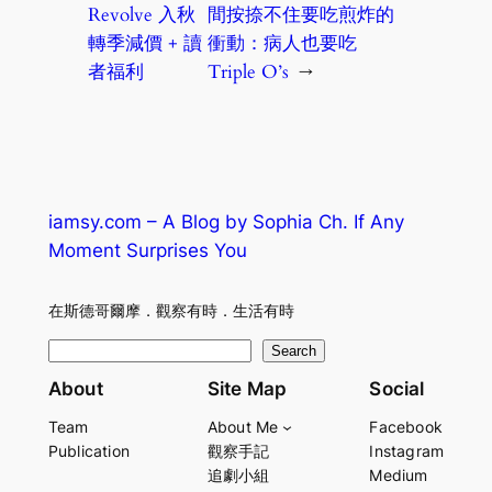
Revolve 入秋
間按捺不住要吃煎炸的
轉季減價 + 讀
衝動：病人也要吃
者福利
Triple O’s
→
iamsy.com – A Blog by Sophia Ch. If Any
Moment Surprises You
在斯德哥爾摩．觀察有時．生活有時
S
Search
e
About
Site Map
Social
a
Team
About Me
Facebook
r
Publication
觀察手記
Instagram
c
追劇小組
Medium