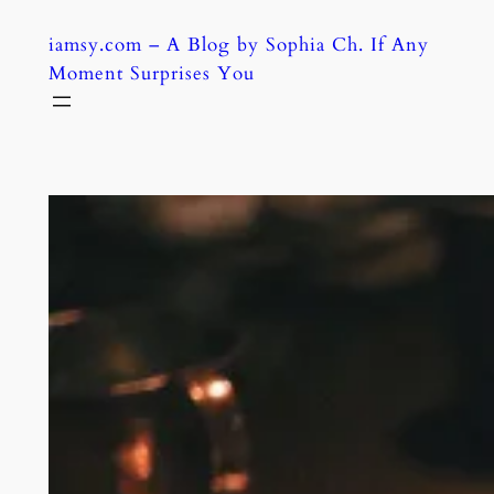
Skip
iamsy.com – A Blog by Sophia Ch. If Any
to
Moment Surprises You
content