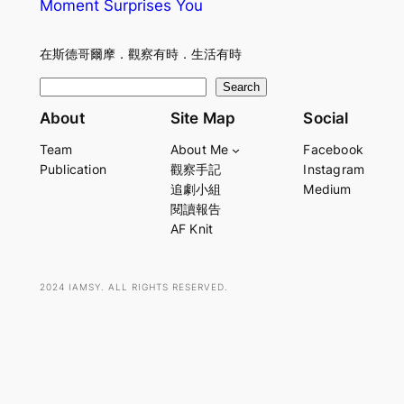
Moment Surprises You
在斯德哥爾摩．觀察有時．生活有時
S
Search
e
About
Site Map
Social
a
Team
About Me
Facebook
r
Publication
觀察手記
Instagram
c
追劇小組
Medium
h
閱讀報告
AF Knit
2024 IAMSY. ALL RIGHTS RESERVED.