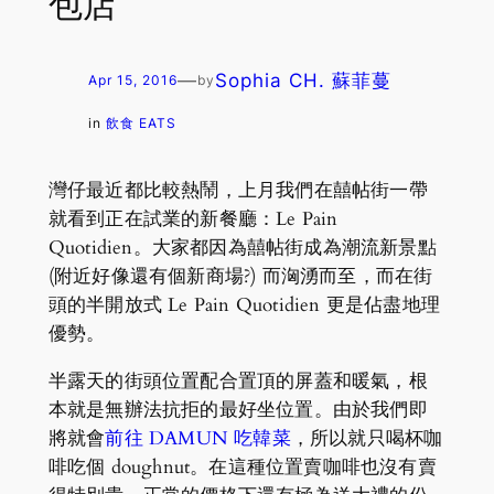
包店
—
Sophia CH. 蘇菲蔓
Apr 15, 2016
by
in
飲食 EATS
灣仔最近都比較熱鬧，上月我們在囍帖街一帶
就看到正在試業的新餐廳：Le Pain
Quotidien。大家都因為囍帖街成為潮流新景點
(附近好像還有個新商場?) 而洶湧而至，而在街
頭的半開放式 Le Pain Quotidien 更是佔盡地理
優勢。
半露天的街頭位置配合置頂的屏蓋和暖氣，根
本就是無辦法抗拒的最好坐位置。由於我們即
將就會
前往 DAMUN 吃韓菜
，所以就只喝杯咖
啡吃個 doughnut。在這種位置賣咖啡也沒有賣