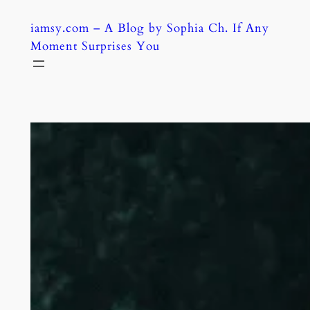
Skip
iamsy.com – A Blog by Sophia Ch. If Any
to
Moment Surprises You
content