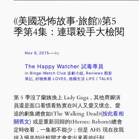
《美國恐怖故事·旅館》第5
季第4集：連環殺手大檢閱
—
Nov 9, 2015
by
The Happy Watcher 試毒專員
in
Binge-Watch Club 追劇小組
, 
Reviews 觀影
筆記
, 
好物推薦 LOVES
, 
德國生活 LIFE / TALKS
第 5 季沒了蘭姨換上 Lady Gaga，其他齊腳演
員還是面口看慣看熟實在叫人又愛又懷念。愛
追的劇集總會如《The Walking Dead》(
按此看相
關舊文
) 或是重新回歸的《Heroes: Reborn》總會
定時收看，一集都不能少；但是 AHS 現在孜我
掉入慢半拍比較閒才會拿出來看的行列。