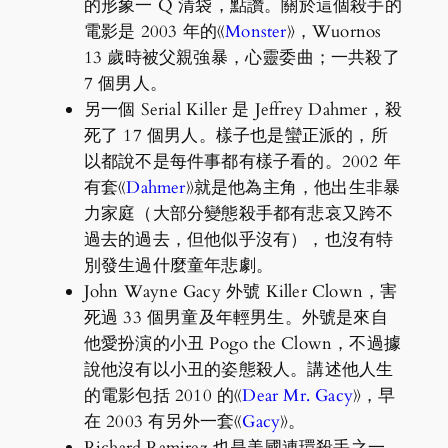
的形象一 Q 清袋，點讚。關於這個殺手的
電影是 2003 年的《
Monster
》，Wuornos
13 歲時被父親強暴，心靈委曲；一共殺了
7 個男人。
另一個 Serial Killer 是 Jeffrey Dahmer，殺
死了 17 個男人。樣子也是蠻正派的，所
以都說不是每件事都有樣子看的。2002 年
有套《
Dahmer
》就是他為主角，他出生非暴
力家庭（大部分變態殺手都有悲哀又跨不
過去的過去，但他似乎沒有），也沒有特
別發生過什麼童年悲劇。
John Wayne Gacy 外號 Killer Clown，害
死過 33 個男童及年輕男生。外號是來自
他愛扮演的小丑 Pogo the Clown，不過據
說他沒有以小丑的姿態殺人。講述他人生
的電影包括 2010 的《
Dear Mr. Gacy
》，早
在 2003 有另外一套《
Gacy
》。
Richard Ramirez 也是美國連環殺手之一，