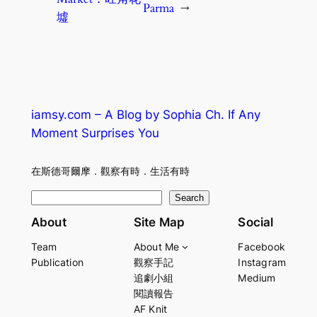
Parma
→
墟
iamsy.com – A Blog by Sophia Ch. If Any
Moment Surprises You
在斯德哥爾摩．觀察有時．生活有時
S
Search
e
About
Site Map
Social
a
Team
About Me
Facebook
r
Publication
觀察手記
Instagram
c
追劇小組
Medium
h
閱讀報告
AF Knit