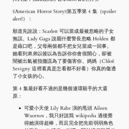
《American Horror Story》第五季第 4 集（spoiler
alert!）：
順道先說說：Scarlett 可以當成最被忽略的子女
無誤。Lady Gaga 說罷什麼警長忽略 Holden 都
是藉口吧，父母兩個都不把女兒當成一回事。
她看到弟弟以後以為告訴你你會很開心，卻被
鬧被出氣被指撤謊為了要傷害你。媽媽（Chloë
Sevigny 這裡看真是怎看都不好看）你真的傷透
了小女孩的心。
第 4 集最好看不過的是幾個連環殺手的大還
原：
可愛小天使 Lily Rabe 演的甩頭 Aileen
Wuornos，我只好說我 wikipedia 過後覺
得她演得超棒，而且完全把先前弱弱角色