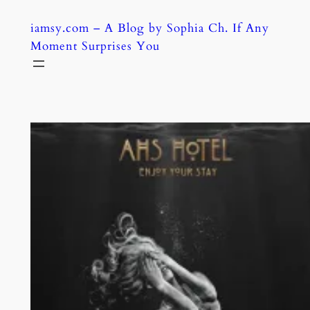
Skip
iamsy.com – A Blog by Sophia Ch. If Any
to
Moment Surprises You
content