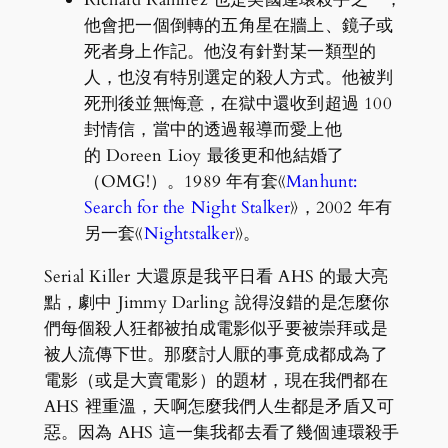
他會把一個倒轉的五角星在牆上、鏡子或
死者身上作記。他沒有針對某一類型的
人，也沒有特別選定的殺人方式。他被判
死刑後並無悔意，在獄中還收到超過 100
封情信，當中的透過報導而愛上他
的 Doreen Lioy 最後更和他結婚了
（OMG!）。1989 年有套《
Manhunt:
Search for the Night Stalker
》，2002 年有
另一套《
Nightstalker
》。
Serial Killer 大還原是我平日看 AHS 的最大亮
點，劇中 Jimmy Darling 說得沒錯的是怎麼你
們每個殺人狂都被拍成電影似乎要被崇拜或是
被人流傳下世。那麼討人厭的事竟成都成為了
電影（或是大賣電影）的題材，現在我們都在
AHS 裡重溫，天啊怎麼我們人生都是矛盾又可
惡。因為 AHS 這一集我都去看了幾個連環殺手