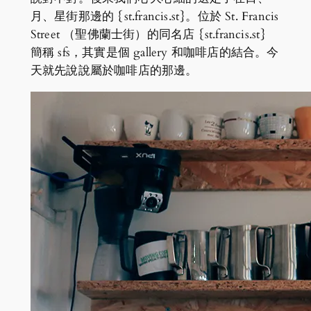
月、星街那邊的 {st.francis.st}。位於 St. Francis
Street （聖佛蘭士街）的同名店 {st.francis.st}
簡稱 sfs，其實是個 gallery 和咖啡店的結合。今
天就先說說屬於咖啡店的那邊。