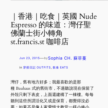
｜香港｜吃食｜英國 Nude
Espresso 的味道：灣仔聖
佛蘭士街小轉角
st.francis.st 咖啡店
—
Sophia CH. 蘇菲蔓
Jun 23, 2015
by
in
穿搭日記 OUTFITS
, 
飲食 EATS
灣仔，舊有地方好多；我最喜歡的是那
種 Bauhaus 式的舊街市，不過聽說現在保留了
外殻只剩下表皮，上面還建構了一棟樓。每每
聽到這些所謂活化又或是保育，都覺得沒必
要；如果不是像人家愛惜大教堂一樣小修小