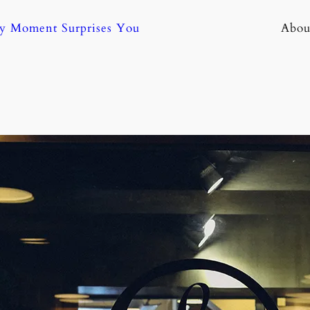
ny Moment Surprises You
Abou