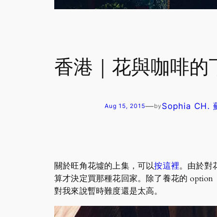
香港｜花與咖啡的下午：
—
Sophia CH
Aug 15, 2015
by
關於旺角花墟的上集，可以
按這裡
。由於對
算才決定買那種花回家。除了養花的 opt
對我來說暫時難度還是太高。