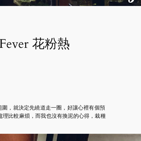
ever 花粉熱
範圍，就決定先繞道走一圈，好讓心裡有個預
土處理比較麻煩，而我也沒有換泥的心得，栽種