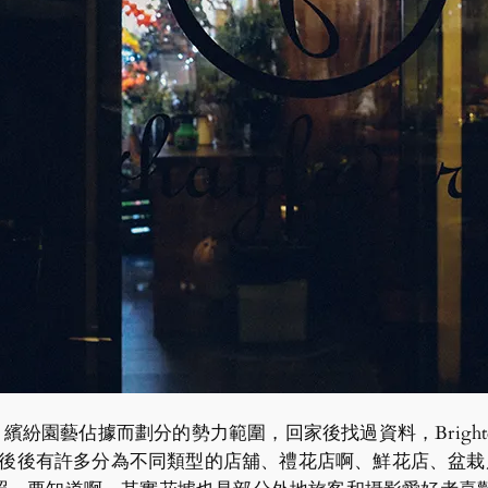
culture 繽紛園藝佔據而劃分的勢力範圍，回家後找過資料，Bri
前前後後有許多分為不同類型的店舖、禮花店啊、鮮花店、盆