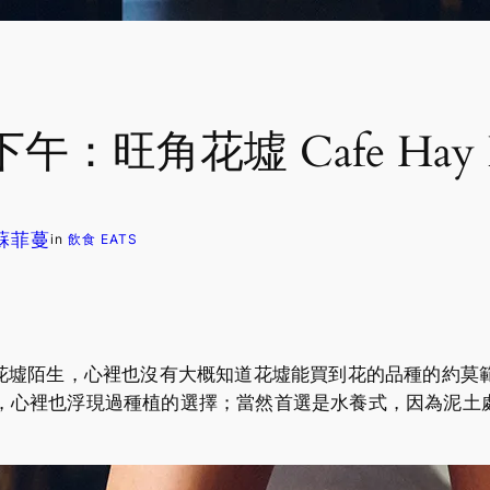
旺角花墟 Cafe Hay F
. 蘇菲蔓
in
飲食 EATS
花墟陌生，心裡也沒有大概知道花墟能買到花的品種的約莫
ion，心裡也浮現過種植的選擇；當然首選是水養式，因為泥