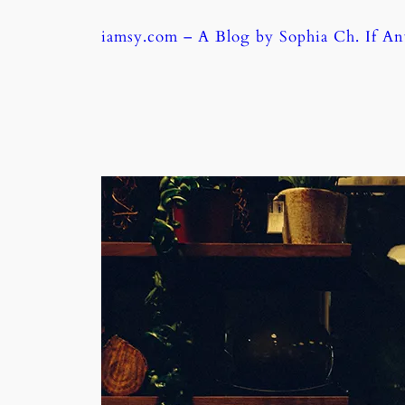
Skip
iamsy.com – A Blog by Sophia Ch. If A
to
content