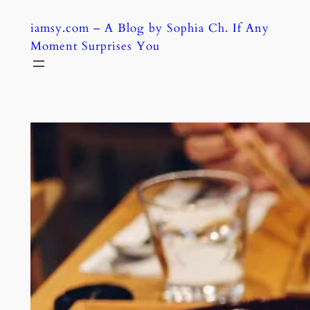
Skip
iamsy.com – A Blog by Sophia Ch. If Any
to
Moment Surprises You
content