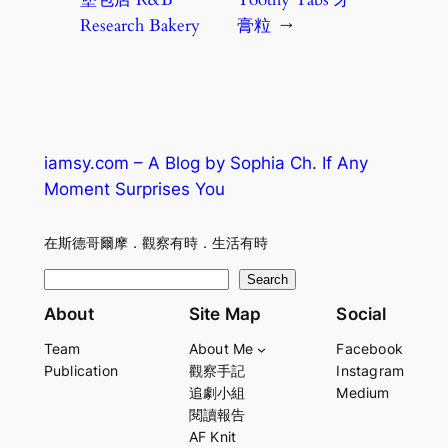
Research Bakery
膏粒
→
iamsy.com – A Blog by Sophia Ch. If Any
Moment Surprises You
在斯德哥爾摩．觀察有時．生活有時
S
Search
e
About
Site Map
Social
a
Team
About Me
Facebook
r
Publication
觀察手記
Instagram
c
追劇小組
Medium
h
閱讀報告
AF Knit