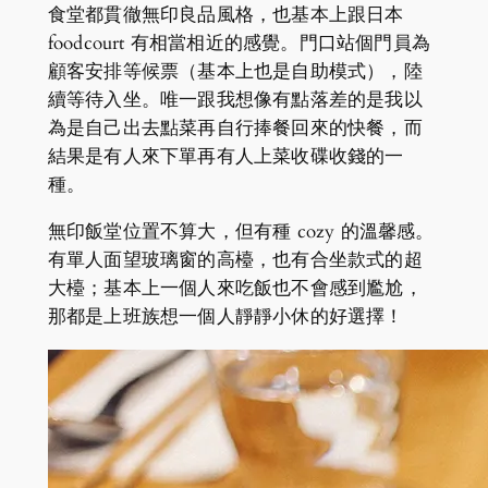
食堂都貫徹無印良品風格，也基本上跟日本
foodcourt 有相當相近的感覺。門口站個門員為
顧客安排等候票（基本上也是自助模式），陸
續等待入坐。唯一跟我想像有點落差的是我以
為是自己出去點菜再自行捧餐回來的快餐，而
結果是有人來下單再有人上菜收碟收錢的一
種。
無印飯堂位置不算大，但有種 cozy 的溫馨感。
有單人面望玻璃窗的高檯，也有合坐款式的超
大檯；基本上一個人來吃飯也不會感到尷尬，
那都是上班族想一個人靜靜小休的好選擇！