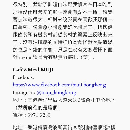
很特別；我點了咖哩口味跟我慣常在日本吃到
那種沒什麼營養的咖哩速食有點不一樣，感覺
蕃茄味道很大，相對來說我實在喜歡我那個一
口薯蓉，份量愈小就愈覺好吃就是了。標榜健
康飲食和有機食材都從食材的質素上反映出來
了，沒有油膩感的同時強迫肉食怪獸吃點清淡
的也是不錯的午餐，只是在沒有太多選擇下面
對 menu 還是會有點無力感吧（笑）。
Café&Meal MUJI
Facebook:
https://www.facebook.com/muji.hongkong
Instagram:
@muji_hongkong
地址：香港灣仔皇后大道東183號合和中心地下
（我所前往的是這個）
電話：3971 3280
地址：香港銅鑼灣波斯富街99號利舞臺廣場3樓