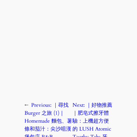
←
Previous:
｜尋找
Next:
｜好物推薦
Burger 之旅 (1)｜
｜肥皂式擦牙體
Homemade 麵包、薯
驗：上機超方便
條和茄汁：尖沙咀漢
的 LUSH Atomic
堡包店 R&B
Toothy Tabs 牙