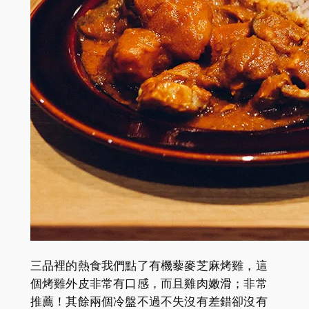
三品裡的熱食我們點了有機藜麥芝麻烤雞，這
個烤雞外皮非常有口感，而且雞肉嫩滑；非常
推薦！其餘兩個冷盤不過不失沒有差錯卻沒有