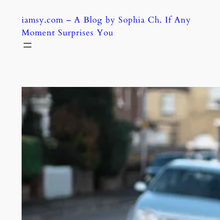
Skip
iamsy.com – A Blog by Sophia Ch. If Any
to
Moment Surprises You
content