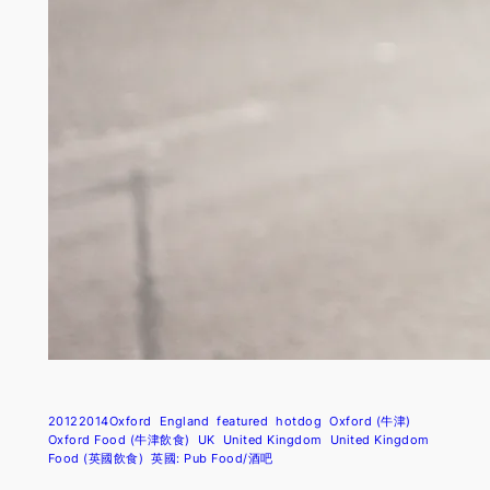
20122014Oxford
England
featured
hotdog
Oxford (牛津)
Oxford Food (牛津飲食)
UK
United Kingdom
United Kingdom
Food (英國飲食)
英國: Pub Food/酒吧