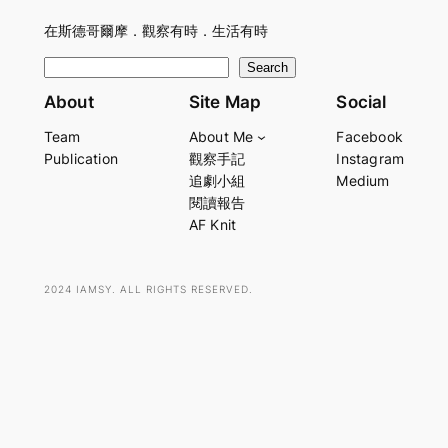
在斯德哥爾摩．觀察有時．生活有時
S
Search
e
About
Site Map
Social
a
Team
About Me
Facebook
r
Publication
觀察手記
Instagram
c
追劇小組
Medium
h
閱讀報告
AF Knit
2024 IAMSY. ALL RIGHTS RESERVED.