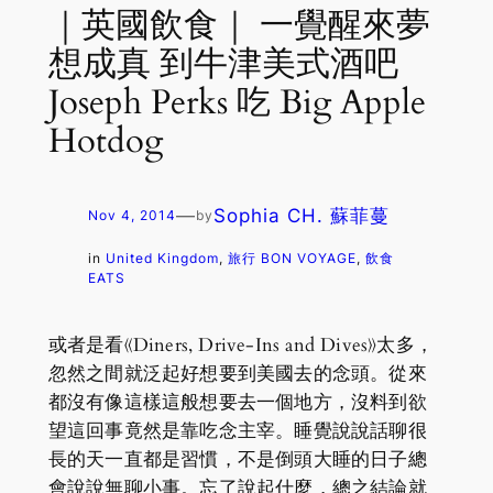
｜英國飲食｜ 一覺醒來夢
想成真 到牛津美式酒吧
Joseph Perks 吃 Big Apple
Hotdog
—
Sophia CH. 蘇菲蔓
Nov 4, 2014
by
in
United Kingdom
, 
旅行 BON VOYAGE
, 
飲食
EATS
或者是看《Diners, Drive-Ins and Dives》太多，
忽然之間就泛起好想要到美國去的念頭。從來
都沒有像這樣這般想要去一個地方，沒料到欲
望這回事竟然是靠吃念主宰。睡覺說說話聊很
長的天一直都是習慣，不是倒頭大睡的日子總
會說說無聊小事。忘了說起什麼，總之結論就