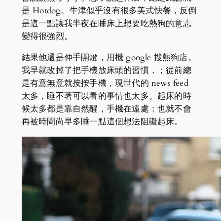
是 Hotdog。牛津似乎沒有很多美式快餐，反倒
是這一點讓我半夜在睡床上想要吃熱狗的意志
變得很強烈。
結果他還是伸手開燈，用機 google 搜熱狗店。
我早就改掉了把手機放床頭的習慣，；從前總
是有意無意就按按手機，現世代的 news feed
太多，睡不著可以看的事情也太多。起床的時
候太多都是靠自然醒，手機在遠處；也就不會
再被時間尚早多睡一點這個想法阻礙起床。