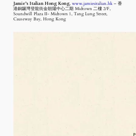
Jamie’s Italian Hong Kong
,
www.jamiesitalian.hk
– 香
港銅鑼灣登龍街金朝陽中心二期 Midtown 二樓 2/F,
Soundwill Plaza II- Midtown 1, Tang Lung Street,
Causeway Bay, Hong Kong