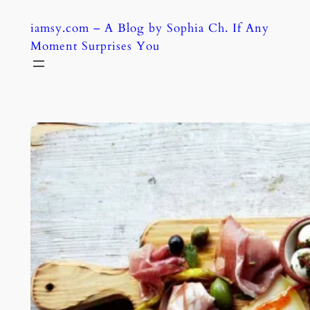
Skip
iamsy.com – A Blog by Sophia Ch. If Any
to
Moment Surprises You
content