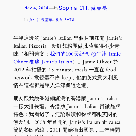
—
Sophia CH. 蘇菲蔓
Nov 4, 2014
by
in
女生注視清單
, 
飲食 EATS
牛津這邊的 Jamie’s Italian 早個月前加開 Jamie’s
Italian Pizzeria，新鮮麵粉即做批薩贏得不少青
睞（相關舊文：
我們的100天紀念 @牛津 Jamie
Oliver 餐廳 Jamie’s Italian
）。Jamie Oliver 於
2012 年拍攝的 15 minutes meals 一直在 food
network 電視臺不停 loop，他的英式意大利風
情在這裡都是讓人津津樂道之選。
朋友跟我說香港銅鑼灣的香港版 Jamie’s Italian
一樣大排長龍。香港版 Jamie’s Italian 貫徹品牌
特色；我看過了，無論裝潢和餐牌都跟英國的
無差別。2008 年首開的 Jamie’s Italian 走 causal
簡約餐飲路線，2011 開始衝出國際，三年時間