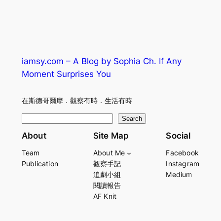
iamsy.com – A Blog by Sophia Ch. If Any
Moment Surprises You
在斯德哥爾摩．觀察有時．生活有時
S
Search
e
About
Site Map
Social
a
Team
About Me
Facebook
r
Publication
觀察手記
Instagram
c
追劇小組
Medium
h
閱讀報告
AF Knit