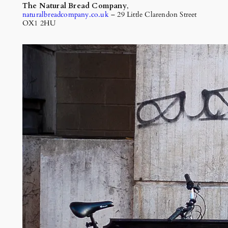
The Natural Bread Company
,
naturalbreadcompany.co.uk
– 29 Little Clarendon Street
OX1 2HU