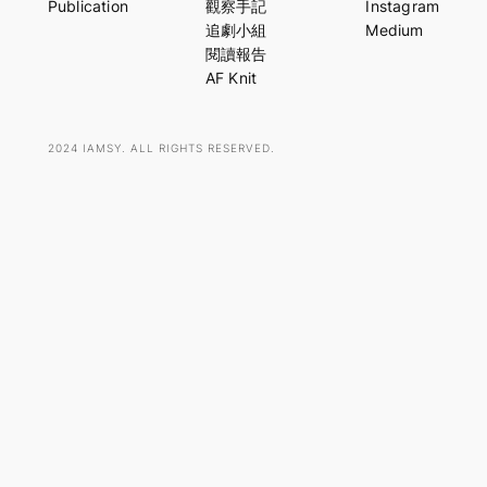
Publication
觀察手記
Instagram
c
追劇小組
Medium
h
閱讀報告
AF Knit
2024 IAMSY. ALL RIGHTS RESERVED.