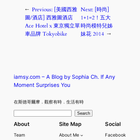
←
Previous:
[美國西雅
Next:
[時尚]
圖/酒店] 西雅圖酒店
1+1=2！五大
Ace Hotel x 東京獨立單
時尚模特兒姊
車品牌 Tokyobike
妹花 2014
→
iamsy.com – A Blog by Sophia Ch. If Any
Moment Surprises You
在斯德哥爾摩．觀察有時．生活有時
S
Search
e
About
Site Map
Social
a
Team
About Me
Facebook
r