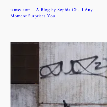
Skip
iamsy.com – A Blog by Sophia Ch. If Any
to
Moment Surprises You
content