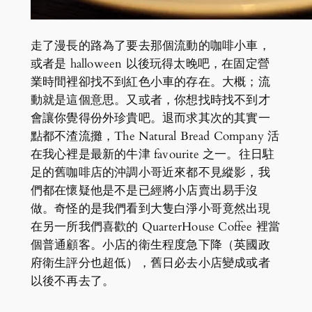
走了漫長的路為了要去那個流動的咖啡小車，
或者是 halloween 以後玩得太晚吧，在固定營
業時間裡卻找不到紅色小車的存在。大概；流
動就是這個意思。又或者，你想找時找不到才
會讓你覺得份外珍貴吧。退而求其次的其實一
點都不渣流攤，The Natural Bread Company 活
在我心裡是最新的牛津 favourite 之一。往日駐
足的舊咖啡店的沖調小哥近來都不見縱影，我
們都在懷疑他是不是已經將小店賣出易手沒
做。奇怪的是我們看到大隻白淨小哥竟然出現
在另一所我們喜歡的 QuarterHouse Coffee 裡當
個普通顧客。小店的衛生程度急下降（英國政
府衛生評分也超低），舊日必去小店變成或者
以後不再去了。