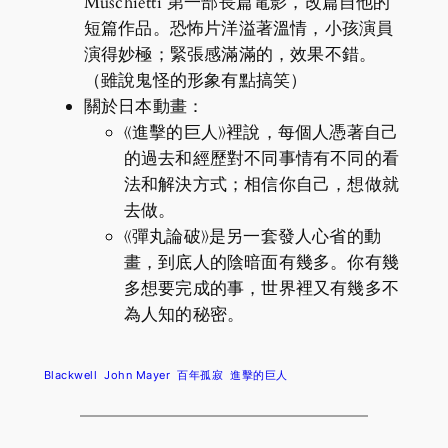
Muschietti 第一部長篇電影，改篇自他的
短篇作品。恐怖片洋溢著溫情，小孩演員
演得妙極；緊張感滿滿的，效果不錯。
（雖說鬼怪的形象有點搞笑）
關於日本動畫：
《進擊的巨人》裡說，每個人憑著自己
的過去和經歷對不同事情有不同的看
法和解決方式；相信你自己，想做就
去做。
《彈丸論破》是另一套發人心省的動
畫，到底人的陰暗面有幾多。你有幾
多想要完成的事，世界裡又有幾多不
為人知的秘密。
Blackwell
John Mayer
百年孤寂
進擊的巨人