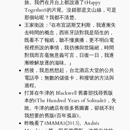
旅。我們在月台上都說過了《Happy
Together》的片尾。沒錯那是文山線，可是
那個站呢？我都不清楚。
王家衛說：「在布宜諾斯艾利斯，我逐漸失
去時間的概念，西班牙語對我是陌生的，
既看不了報紙，聽不懂廣播，更不明白電
視裡所說的事情，我彷彿與世隔絕，時間
對我而言毫無意義可言，日復一日，我逐
漸瞭解放逐的滋味。」
然後，我忽然想起，台北酒店大堂的公共
電話亭；無數的儲值卡，和撥號的方法與
過程。
打算在牛津的 Blackwell 舊書部找尋舊版
本的《The Hundred Years of Solitude》，失
敗。牛津的總店有很多舊圖書，卻就不到
我想要的舊版《百年孤寂》。
昨晚看了《MAMA》(2013)。Andrés