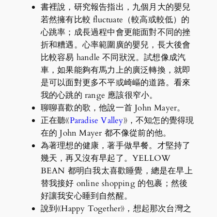
書裡說，研究報告指出，九個月大的嬰兒
若然擁有比較 fluctuate（較高或較低）的
心跳率；成長過程中會更能面對不同的挫
折和糟遇。心率範圍廣的嬰兒，長大後會
比較容易 handle 不同狀況。試想像成汽
車，如果能夠有馬力上的廣泛轉換，就即
是可以面對更多不平或崎嶇的道路。看來
我的心跳的 range 應該很窄小。
聊聊喜歡的歌，他說一首 John Mayer。
正在聽《
Paradise Valley
》，不知怎的覺得現
在的 John Mayer 都不像從前的他。
為著理想的健康，著手做早餐。才堅持了
幾天，再又沒有早起了。YELLOW
BEAN 都明白我太喜歡睡覺，總是在早上
替我接好 online shopping 的包裹；然後
好讓我安心睡到自然醒。
說到《Happy Together》，想起那次台灣之