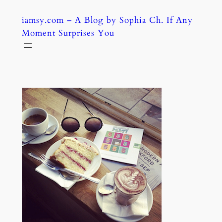
Skip
iamsy.com – A Blog by Sophia Ch. If Any
to
Moment Surprises You
content