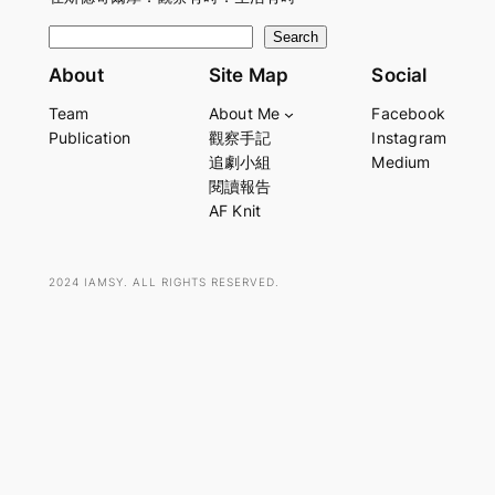
S
Search
e
About
Site Map
Social
a
Team
About Me
Facebook
r
Publication
觀察手記
Instagram
c
追劇小組
Medium
h
閱讀報告
AF Knit
2024 IAMSY. ALL RIGHTS RESERVED.