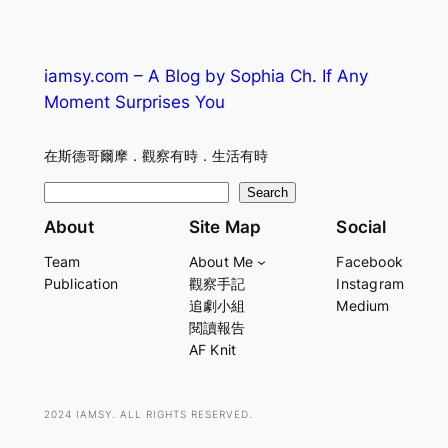
iamsy.com – A Blog by Sophia Ch. If Any
Moment Surprises You
在斯德哥爾摩．觀察有時．生活有時
S
Search
e
About
Site Map
Social
a
Team
About Me
Facebook
r
Publication
觀察手記
Instagram
c
追劇小組
Medium
h
閱讀報告
AF Knit
2024 IAMSY. ALL RIGHTS RESERVED.