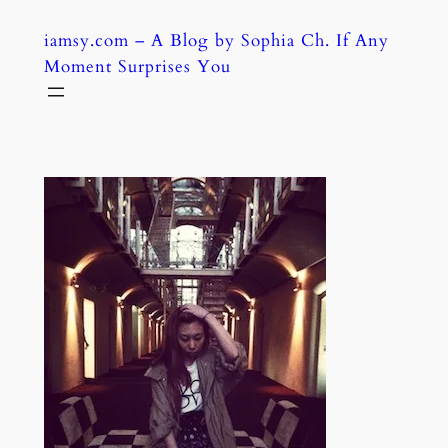
Skip
iamsy.com – A Blog by Sophia Ch. If Any
to
Moment Surprises You
content