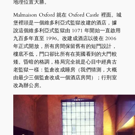
地理位置大勝。
Malmaison Oxford 就在 Oxford Castle 裡面。城
堡裡頭是一個維多利亞式監獄改建的酒店，據
說這個維多利亞式監獄由 1071 年開始一直啟用
九百多年直至 1996。改建成酒店以後在 2006
年正式開放，所有房間保留舊有的短門設計，
樓底不低，門口卻比所有在英國看到的大門較
矮。昏暗的格調，格局完全就是心目中經典古
老監獄一樣：監倉改成睡房（我們猜測，大概
由最少三個監倉改成一個酒店房間）；行刑室
改為辦公房。