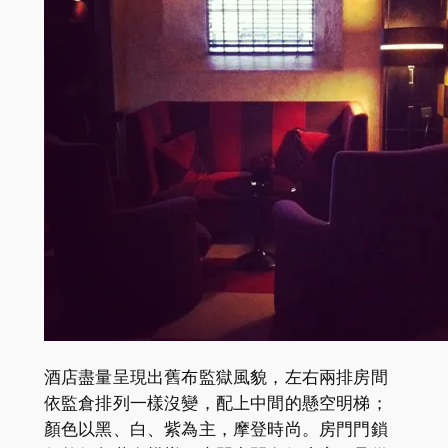
酒店盡量呈現出舊布監獄風貌，左右兩排房間
依監倉排列一樣沒變，配上中間的懸空明梯；
顏色以黑、白、紫為主，摩登時尚。房門門鎖