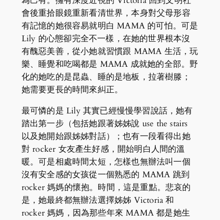
為己有。擁有深度近視的 Victoria 回到文明社
會後重拾眼鏡重新看清世界，本身對父母形容
有記憶的她很容易就明白 MAMA 的可怕。可是
Lily 的心態卻完全不一樣，在她的世界根本沒
有醜惡美善，從小她就習慣跟 MAMA 生活，玩
樂、睡覺和吃喝都是 MAMA 成就她的全部。野
化的她吃的是昆蟲、睡的是地板，拉著樹滕；
她需要更長的時間來糾正。
最可憐的是 Lily 其實已經慢慢學習說話，她有
踏出第一步（包括她跟著姊姊說 use the stairs
以及她開始跟姊姊對話）；也有一段看得出她
對 rocker 女友產生好感，開始明白人間的溫
暖。可是相處時間太短，怎樣也無辦法叫一個
沒有安全感的女孩從一個熟悉的 MAMA 跳到
rocker 媽媽的懷抱。時間，這是重點。悲哀的
是，她最終都無辦法選擇姊姊 Victoria 和
rocker 媽媽，因為那些年來 MAMA 都是她生