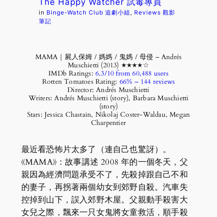
The Happy Watcher 試毒專員
in
Binge-Watch Club 追劇小組
, 
Reviews 觀影
筆記
MAMA｜屍人保姆 / 媽媽 / 鬼媽 / 母侵 – Andrés
Muschietti (2013) ★★★★☆
IMDb Ratings:
6.3/10 from 60,488 users
Rotten Tomatoes Rating:
66% – ‎144 reviews
Director: Andrés Muschietti
Writers: Andrés Muschietti (story), Barbara Muschietti
(story)
Stars: Jessica Chastain, Nikolaj Coster-Waldau, Megan
Charpentier
最近看恐怖片太多了（連自己也驚訝）。
《MAMA》：故事講述 2008 年的一個冬天，父
親因為經濟問題承受不了，先殺掉跟自己不和
的妻子，再拐著兩個幼女到郊野自殺。汽車失
控掉到山下，誤入郊野木屋。父親動手殺害大
女兒之際，飄來一只女鬼將女童救活，順手殺