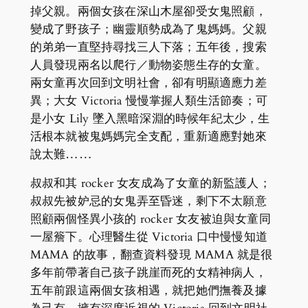
掉父親。兩個女孩在深山木屋卻受女鬼照顧，
變成了野孩子；幽靈順勢成為了鬼媽媽。父親
的弟弟一直堅持尋找三人下落；五年後，搜索
人員發現兩名以爬行／動物姿態生存的女童。
兩女童再次回到文明社會，卻有明顯適應力差
異；大女 Victoria 慢慢掌握人類生活節奏；可
是小女 Lily 墜入黑暗深淵的時候年紀太少，生
活根本就被鬼媽媽完全支配，重新適應對她來
說太難……
叔叔和其 rocker 女友成為了女童的新監護人；
叔叔先被妒忌的女鬼弄至昏迷，剩下不太願意
照顧兩個怪異小孩的 rocker 女友被迫與女童同
一屋簷下。心理醫生從 Victoria 口中慢慢知道
MAMA 的故事，翻查資料發現 MAMA 就是很
多年前帶著自己孩子跳崖而死的女精神病人，
五年前跟這兩個女孩相遇，就把她們撫養及據