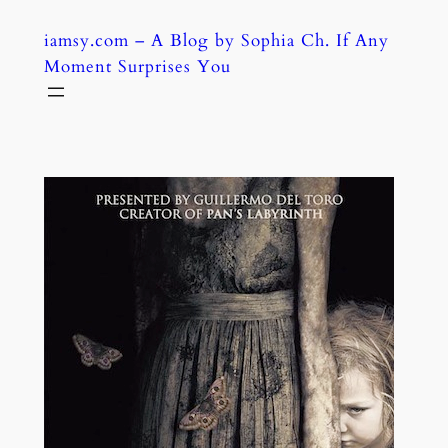
Skip
iamsy.com – A Blog by Sophia Ch. If Any
to
Moment Surprises You
content