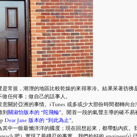
裡是常規，潮溼的地區比較乾燥的來得寒冷。結果呆著彷彿
不做任何事；做自己的話事人。
意關於亞洲的事情。iTunes 或多或少大部份時間都轉向
上聽到
關淑怡版本的 “陀飛輪”
。開首一段的氣聲主導的確不易
op
Dear Jane 版本的 “到此為止”
。
中一個最懶洋洋的國度；現在回想起來，都帶點內疚。我總是沒想到
each 吧）實現了最殘忍的事實，我們約好的 engineer(s)