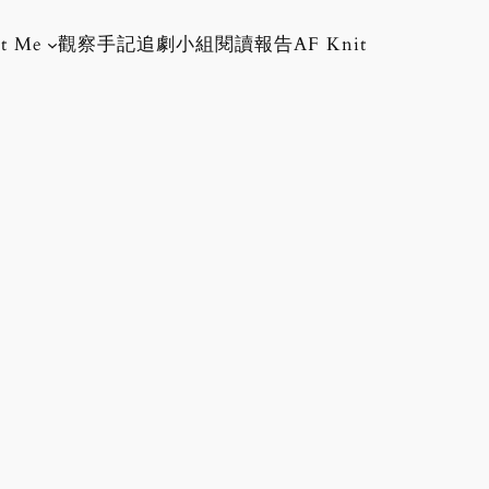
t Me
觀察手記
追劇小組
閱讀報告
AF Knit