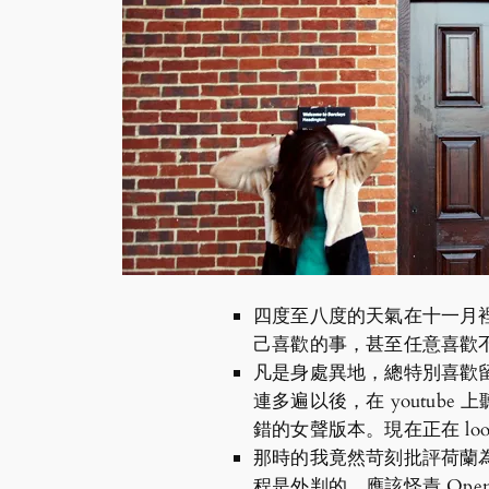
四度至八度的天氣在十一月
己喜歡的事，甚至任意喜歡
凡是身處異地，總特別喜歡留
連多遍以後，在 youtube 
錯的女聲版本。現在正在 lo
那時的我竟然苛刻批評荷蘭為其
程是外判的，應該怪責 Openr