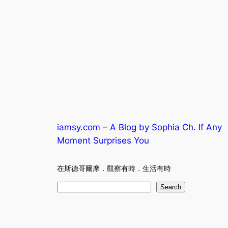
iamsy.com – A Blog by Sophia Ch. If Any
Moment Surprises You
在斯德哥爾摩．觀察有時．生活有時
S
Search
e
a
r