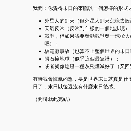
我問：你覺得末日的來臨以一個怎樣的形式
外星人的到來（但外星人到來怎樣去毀
天氣反常（反常到什樣的一個地步呢）
戰爭，但如果我要發動戰爭發一球極大的
吧）；
核電廠事故（也算不上整個世界的末日
隕石撞地球（似乎這個最靠譜）；
或者就像熄燈一種灰飛煙滅好了（又回
有時我會悔氣的想，要是世界末日就真是什
日了，末日以後還沒有什麼末日後感。
（閒聊就此完結）