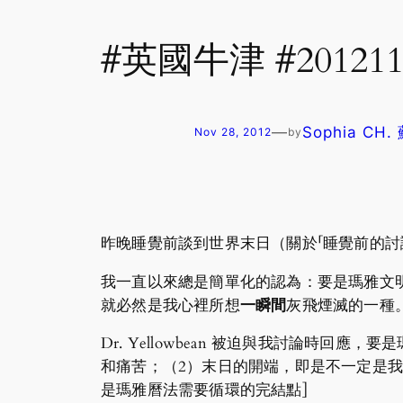
#英國牛津 #2012
—
Sophia CH
Nov 28, 2012
by
昨晚睡覺前談到世界末日（關於「睡覺前的討
我一直以來總是簡單化的認為：要是瑪雅文明說的 
就必然是我心裡所想
一瞬間
灰飛煙滅的一種
Dr. Yellowbean 被迫與我討論時
和痛苦；（2）末日的開端，即是不一定是我所想的 
是瑪雅曆法需要循環的完結點]