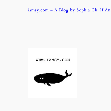
Skip
iamsy.com – A Blog by Sophia Ch. If A
to
content