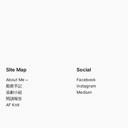
Site Map
Social
About Me
Facebook
觀察手記
Instagram
追劇小組
Medium
閱讀報告
AF Knit