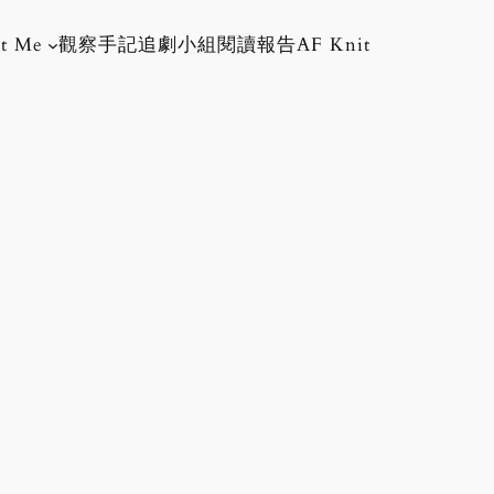
t Me
觀察手記
追劇小組
閱讀報告
AF Knit