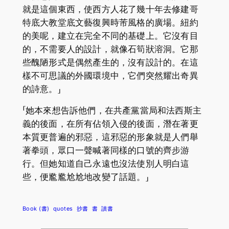
就是這個東西，使西方人花了幾十年去修建哥
特底大教堂底文藝復興時芾風格的廣場。紐約
的美呢，建立在完全不同的基礎上。它沒有目
的，不需要人的設計，就像石筍狀溶洞。它那
些醜陋形式是偶然產生的，沒有設計的。在這
樣不可思議的外國環境中，它們突然耀出奇異
的詩意。」
「她本來想告訴他們，在共產黨當局和法西斯主
義的後面，在所有佔領入侵的後面，潛在著更
本質更普遍的邪惡，這邪惡的形象就是人們舉
著拳頭，眾口一聲喊著同樣的口號的齊步游
行。但她知道自己永遠也沒法使別人明白這
些，便尷尷尬尬地改變了話題。」
Book (書)
quotes
抄書
書
讀書