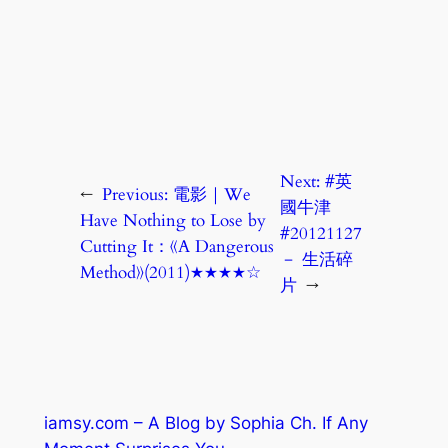
Next:
#英
←
Previous:
電影｜We
國牛津
Have Nothing to Lose by
#20121127
Cutting It：《A Dangerous
－ 生活碎
Method》(2011)★★★★☆
片
→
iamsy.com – A Blog by Sophia Ch. If Any