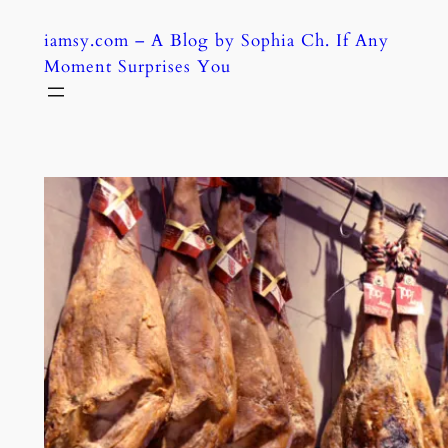
Skip
iamsy.com – A Blog by Sophia Ch. If Any
to
Moment Surprises You
content