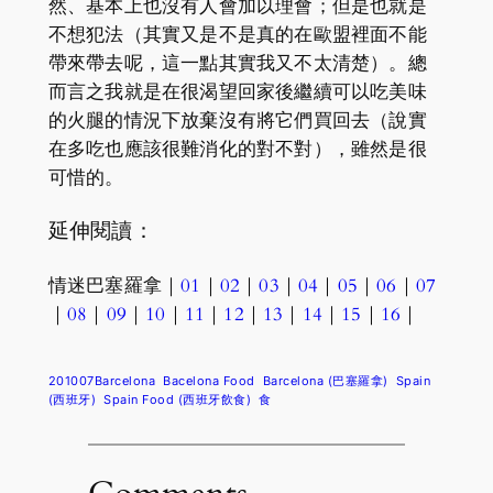
然、基本上也沒有人會加以理會；但是也就是
不想犯法（其實又是不是真的在歐盟裡面不能
帶來帶去呢，這一點其實我又不太清楚）。總
而言之我就是在很渴望回家後繼續可以吃美味
的火腿的情況下放棄沒有將它們買回去（說實
在多吃也應該很難消化的對不對），雖然是很
可惜的。
延伸閱讀：
情迷巴塞羅拿｜
01
｜
02
｜
03
｜
04
｜
05
｜
06
｜
07
｜
08
｜
09
｜
10
｜
11
｜
12
｜
13
｜
14
｜
15
｜
16
｜
201007Barcelona
Bacelona Food
Barcelona (巴塞羅拿)
Spain
(西班牙)
Spain Food (西班牙飲食)
食