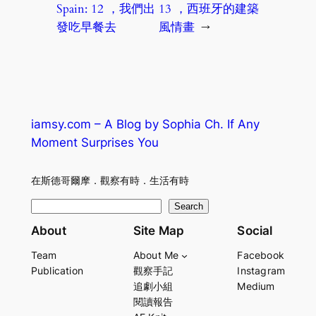
Spain: 12 ，我們出
13 ，西班牙的建築
發吃早餐去
風情畫
→
iamsy.com – A Blog by Sophia Ch. If Any
Moment Surprises You
在斯德哥爾摩．觀察有時．生活有時
S
Search
e
About
Site Map
Social
a
Team
About Me
Facebook
r
Publication
觀察手記
Instagram
c
追劇小組
Medium
h
閱讀報告