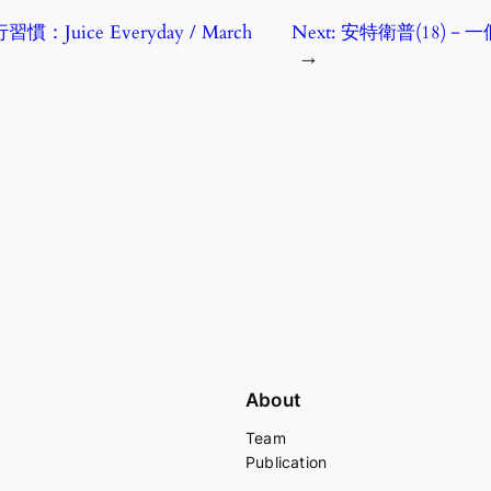
：Juice Everyday / March
Next:
安特衛普(18)－一個
→
About
Team
Publication