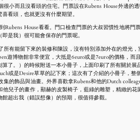
是個很小而且沒看頭的住宅。門票設在Rubens House外邊的透
驚喜看頭，也就更沒有什麼期望。
個人走到Rubens House看看。門口檢查門票的大叔習慣性
（即是我）很可能會保存的門票呢。
se保留了所有能留下來的裝修和陳設，沒有特別添加外在的燈
en遊博物館非常便宜，大抵是6euro或是7euro的價格，而且
了。）的時候附送一本小冊子，上面印刷了所有關於展品的hi
uch或是Desire草草的記下來；這次有了介紹的小冊子，
飾品與油畫。外界喜歡拿Rubens和他的Dutch colleagu
ts。那裡擺放著他和他兒子的畫作，顯赫的皮製椅子，藍綠的雕塑，
物館超出我（錯誤想像）的預期，很值得參觀。