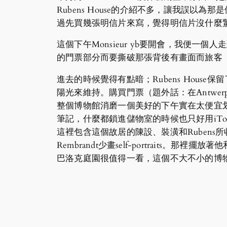
Rubens House的介紹不多，讓我誤以為那
過先買幾張明信片來寫，覺得明信片沒什麼
這個下午Monsieur yb要開會，我便一
的門票部分而要撕破那張背後有畫面而旅客
進去的時候覺得有點暗；Rubens Hou
陽光來維持。購買門票（題外話：在Antwerp
整個博物館消磨一個美好的下午實在太便宜划算
筆記，什麼都鎖進儲物室的時候也只好用iTo
這裡包含這個故居的陳設、裝潢和Rubens所收集的
Rembrandt少畫self-portrai
巴洛克庭園很值得一看，這個不大不小的博