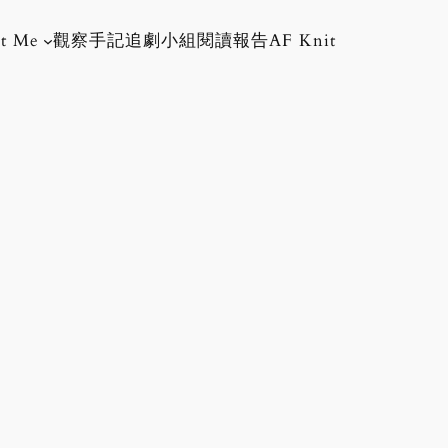
t Me
觀察手記
追劇小組
閱讀報告
AF Knit