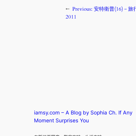
←
Previous:
安特衛普(16)－旅行習慣
2011
iamsy.com – A Blog by Sophia Ch. If Any
Moment Surprises You