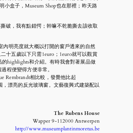
明小盒子，Museum Shop也在那裡；昨天路
地將門票撕破，我有點錯愕；幹嘛不乾脆撕去該收取
光，室內明亮度就大概以打開的窗戶透來的自然
二十五歲以下只需1euro；1euro就可以觀賞
ghlights和介紹。有時我會對著展品做
整個過程便變得方便非常。
e Rembrandt相比較，發覺他比起
精緻的花園，漂亮的反光玻璃窗。文藝復興式建築配以
The Rubens House
Wapper 9-112000 Antwerpen
http://www.museumplantinmoretus.be