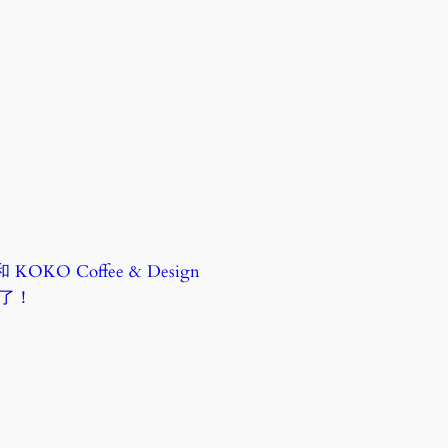
O Coffee & Design
別了！