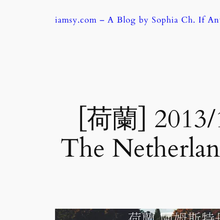
Skip
iamsy.com – A Blog by Sophia Ch. If A
to
content
[荷蘭] 201
The Netherl