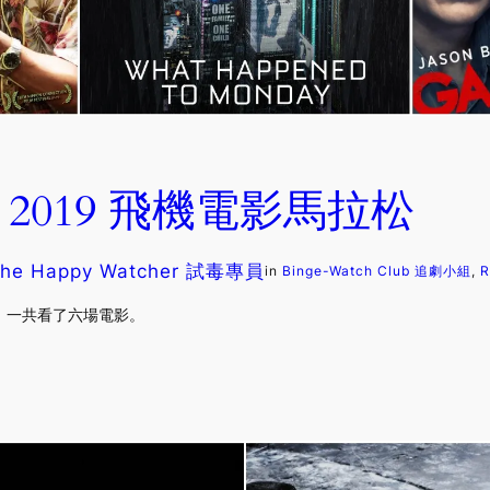
2019 飛機電影馬拉松
he Happy Watcher 試毒專員
in
Binge-Watch Club 追劇小組
, 
，一共看了六場電影。