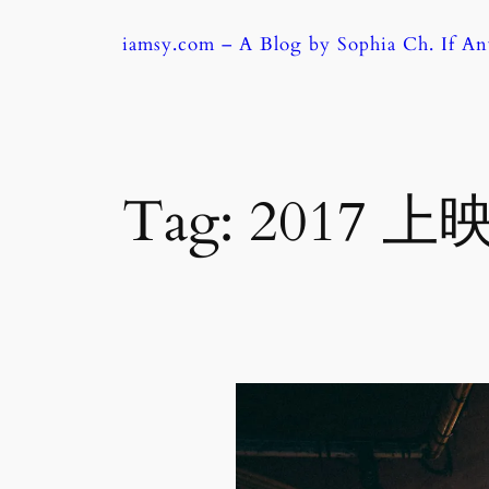
Skip
iamsy.com – A Blog by Sophia Ch. If A
to
content
Tag:
2017 上