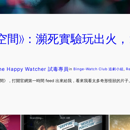
靈異空間》：瀕死實驗玩出火，19
he Happy Watcher 試毒專員
in
Binge-Watch Club 追劇小組
, 
R
靈異空間》，打開官網第一時間 feed 出來給我，看來我看太多奇形怪狀的片子