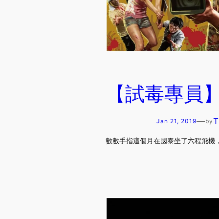
【試毒專員】
—
T
Jan 21, 2019
by
數數手指這個月在國泰坐了六程飛機