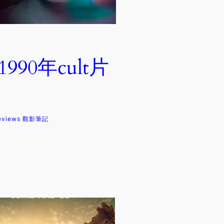
90年cult片
eviews 觀影筆記
。