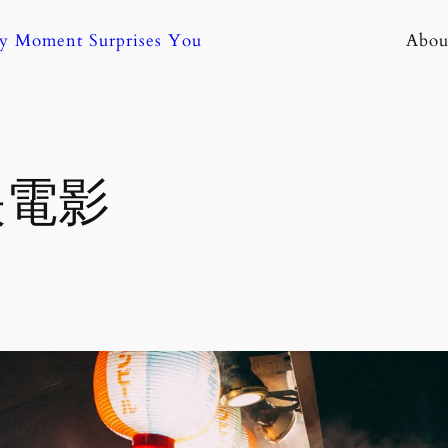
ny Moment Surprises You
Abou
映電影