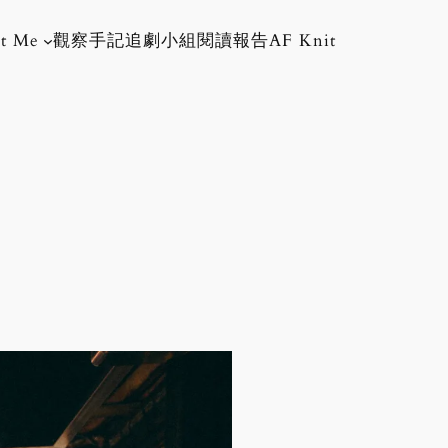
t Me
觀察手記
追劇小組
閱讀報告
AF Knit