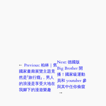
Next:
德國版
←
Previous:
柏林｜舊
Big Brother 開
國家畫廊展覽主題竟
播！國家級運動
然是「旅行癮」，男人
員和 youtuber 參
的浪漫是享受大地在
與其中任你偷窺
我腳下的漫遊樂趣
→