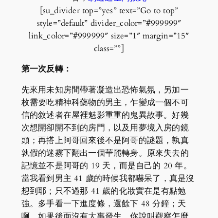
[su_divider top=”yes” text=”Go to top”
style=”default” divider_color=”#999999″
link_color=”#999999″ size=”1″ margin=”15″
class=””]
第一次反轉：
先來用未知房間帶著凝造出恐怖氣氛，另加一
枚需要吃精神科藥物的男主，乍變成一個不可
信的敘述者在屋裡魅影重重的鬼異故事。好幾
次想開卻開不到的房門，以及用夢境入房的鏡
頭；再搭上阿哥回來後不是阿哥的謎題，孰真
孰假的迷霧下翻出一個華麗轉身。原來失去的
記憶並不是阿哥的 19 天，而是自己的 20 年。
當我看到男主 41 歲的時候我都嚇呆了，真是沒
想到耶；只不過那 41 歲的化妝實在是有點勉
強。多手看一下進度條，還餘下 48 分鐘；天
啊，如果後面沒有大事發生，你說叫觀察怎麼