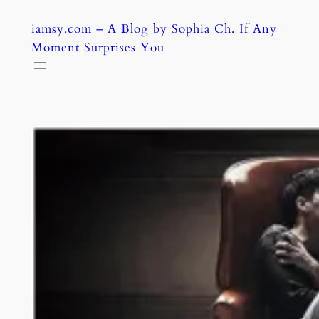
Skip
iamsy.com – A Blog by Sophia Ch. If Any
to
Moment Surprises You
content