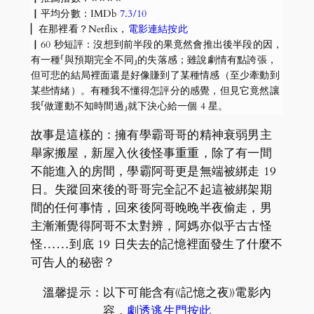
▏平均分數：IMDb
7.3/10
▏在那裡看？Netflix，
電影連結按此
▏60 秒短評：沒想到前半段的果竟然會推出後半段的因，
有一種「與預期完全不同」的失落感；雖說劇情有點誇張，
但可悲的結局裡面還是好像賺到了某種情感（至少牽動到
某些情緒）。有種我不懂得怎評分的感覺，但見它竟然讓
我「做運動不知時間過」就下決心給一個 4 星。
故事是這樣的：擁有學霸哥哥的精神衰弱男主
舉家搬屋，新屋入伙後怪事重重，除了有一間
不能進入的房間，學霸阿哥更是無端被綁走 19
日。失蹤回來後的哥哥完全記不起這被綁架期
間的任何事情，回來後阿哥晚晚半夜偷走，男
主漸漸覺得阿哥不太對辨，阿媽亦似乎古古怪
怪……到底 19 日失去的記憶裡面發生了什麼不
可告人的秘密？
溫馨提示：以下可能含有《記憶之夜》電影內
容，
劇透逃生門按此