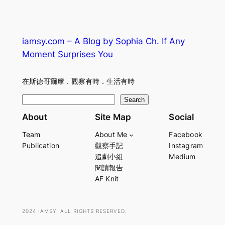
iamsy.com – A Blog by Sophia Ch. If Any
Moment Surprises You
在斯德哥爾摩．觀察有時．生活有時
S
Search
e
About
Site Map
Social
a
Team
About Me
Facebook
r
Publication
觀察手記
Instagram
c
追劇小組
Medium
h
閱讀報告
AF Knit
2024 IAMSY. ALL RIGHTS RESERVED.