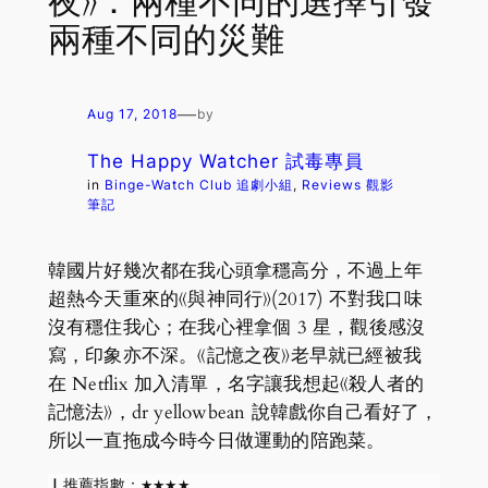
夜》：兩種不同的選擇引發
兩種不同的災難
—
Aug 17, 2018
by
The Happy Watcher 試毒專員
in
Binge-Watch Club 追劇小組
, 
Reviews 觀影
筆記
韓國片好幾次都在我心頭拿穩高分，不過上年
超熱今天重來的《與神同行》(2017) 不對我口味
沒有穩住我心；在我心裡拿個 3 星，觀後感沒
寫，印象亦不深。《記憶之夜》老早就已經被我
在 Netflix 加入清單，名字讓我想起《殺人者的
記憶法》，dr yellowbean 說韓戲你自己看好了，
所以一直拖成今時今日做運動的陪跑菜。
▏推薦指數：★★★★