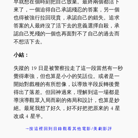
早就想在個時刻把自己放棄。最終兩個都活下
來了，一個迫得自己承認殘忍的答案，另一個
也得被強行拉回現賁，承認自己的錯失。追求
答案的人最終沒了活下去的意義選擇自殺，承
認自己兇殘的一個也再面對不了自己的過去而
不想活下去。
小結：
失蹤的 19 日是被警察拉走了這一段當然有一秒
覺得牽強，但也算是小小的笑話位。或者是一
開始對戲種的有所想像，以導致半段反轉後覺
得出了落差。但回神過來，理解到這一場都是
導演導觀眾入局而刷的佈局和設計，也算是妙
絕。最尾我想了好久，好不好把把原來的 4 星
改成 4 星半。
→按這裡回到目錄觀看其他電影/美劇影評