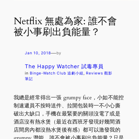
Netflix 無處為家: 誰不會
被小事刷出負能量？
—
Jan 10, 2018
by
The Happy Watcher 試毒專員
in
Binge-Watch Club 追劇小組
, 
Reviews 觀影
筆記
我總是經常得出一張 grumpy face，小如不能控
制速遞員不按時送件、拉開包裝時一不小心撕
破出大缺口，手機在最緊要的關頭沒電了或是
酒店沒有熱水煲（最近在西班牙發現好幾間酒
店間房內都沒熱水煲後有感）都可以激發我的
grumpy 潛能。誰不會被小事刷出負能量？只是