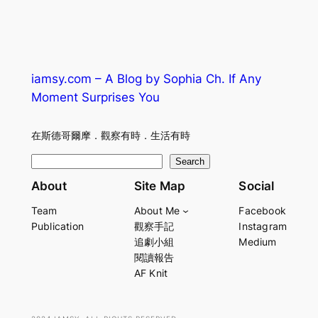
iamsy.com – A Blog by Sophia Ch. If Any
Moment Surprises You
在斯德哥爾摩．觀察有時．生活有時
S
Search
e
About
Site Map
Social
a
Team
About Me
Facebook
r
Publication
觀察手記
Instagram
c
追劇小組
Medium
h
閱讀報告
AF Knit