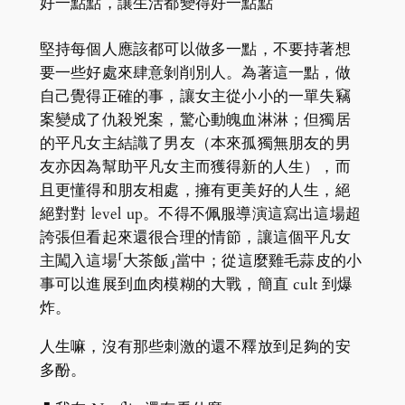
好一點點，讓生活都變得好一點點
堅持每個人應該都可以做多一點，不要持著想
要一些好處來肆意剝削別人。為著這一點，做
自己覺得正確的事，讓女主從小小的一單失竊
案變成了仇殺兇案，驚心動魄血淋淋；但獨居
的平凡女主結識了男友（本來孤獨無朋友的男
友亦因為幫助平凡女主而獲得新的人生），而
且更懂得和朋友相處，擁有更美好的人生，絕
絕對對 level up。不得不佩服導演這寫出這場超
誇張但看起來還很合理的情節，讓這個平凡女
主闖入這場「大茶飯」當中；從這麼雞毛蒜皮的小
事可以進展到血肉模糊的大戰，簡直 cult 到爆
炸。
人生嘛，沒有那些刺激的還不釋放到足夠的安
多酚。