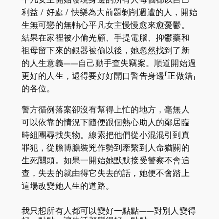
利益 / 好處 / 快樂為大前題剝削週遭的人，開始
生無可戀的無軸心平凡女主慢慢愈來愈憂鬱。
結果在家裡被小偷光顧、手提電腦、抑鬱藥和
祖母留下來的銀器被偷以後，她忽然找到了新
的人生意義——自己動手查失竊案。順道開始過
更好的人生，還得要好好開口警告身邊「正做錯」
的各位。
警方循例落案卻沒有幫得上忙的地方，毫無人
可以依靠的情況下隨便跟個熱心助人的鄰居臨
時組團尋找失物。線索把他們從小混混引到真
罪犯，從膽博膽裝兇作勢到牽繫到人命猶關的
生死關頭。如果一開始她默默接受警察不會追
查，失去的就由得它失去的話，她便不會踏上
這場改變她人生的道路。
我只想所有人都可以變好一點點——對別人變得