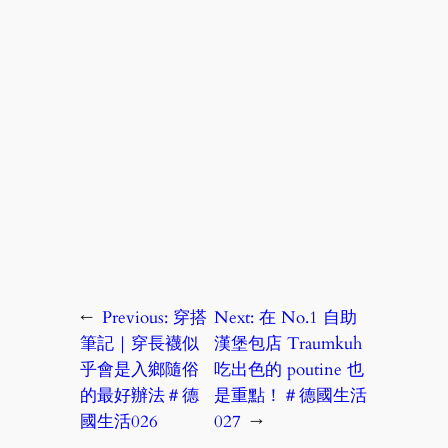
←
Previous:
穿搭
Next:
在 No.1 自助
筆記｜穿長襪似
漢堡包店 Traumkuh
乎會是入鄉隨俗
吃出色的 poutine 也
的最好辦法＃德
是重點！＃德國生活
國生活026
027
→