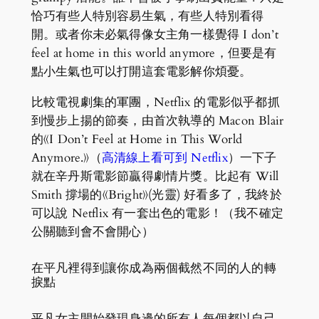
恰巧有些人特別容易生氣，有些人特別看得
開。或者你未必氣得像女主角一樣覺得 I don’t
feel at home in this world anymore，但要是有
點小生氣也可以打開這套電影解你煩憂。
比較電視劇集的軍團，Netflix 的電影似乎都抓
到慢步上揚的節奏，由首次執導的 Macon Blair
的《I Don’t Feel at Home in This World
Anymore.》（
高清線上看可到 Netflix
）一下子
就在辛丹斯電影節贏得劇情片獎。比起有 Will
Smith 撐場的《Bright》(光靈) 好看多了，我終於
可以說 Netflix 有一套出色的電影！（我不確定
公關聽到會不會開心）
在平凡裡得到讓你成為兩個截然不同的人的轉
捩點
平凡女主開始發現身邊的所有人每個都以自己