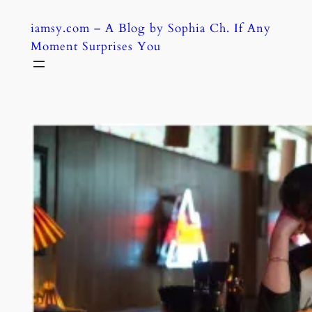
Skip
iamsy.com – A Blog by Sophia Ch. If Any
to
Moment Surprises You
content