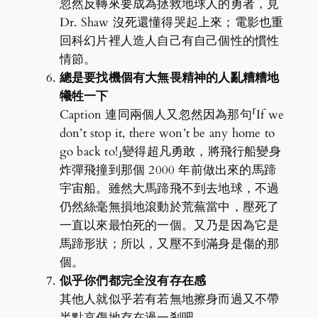
忽然反轉來要成為拯救地球人的勇者，見
Dr. Shaw 沒死還懂得哭起上來；電影也重
回科幻片裡人造人自己有自己個性的慣性
情節。
總是要找機個有大無畏精神的人亂糟糟地
犧牲一下
Caption 連同兩個人又忽然因為那句「If we
don’t stop it, there won’t be any home to
go back to!」變得超凡勇敢，將飛行船變身
炸彈飛撞到那個 2000 年前做出來的馬蹄
宇宙船。雖然大馬蹄飛不到去地球，不過
仍然絲毫無損地滾動於荒蕪當中，壓死了
一直以來最怕死的一個。又乃是因為它是
馬蹄形狀；所以，又壓不到滿身是傷的那
個。
似乎你們都完全沒有存在感
其他人就似乎若有若無地擦身而過又不帶
半點哀傷地存在過一剎吧。