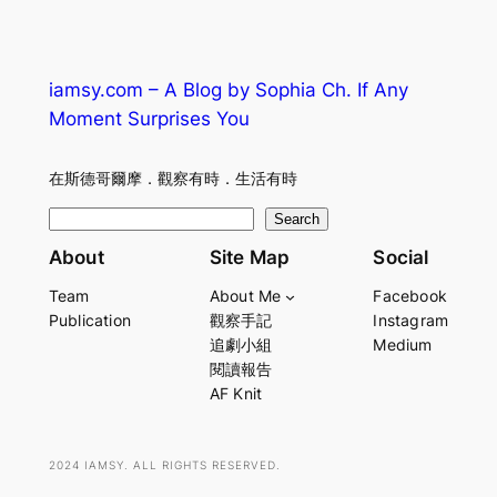
iamsy.com – A Blog by Sophia Ch. If Any
Moment Surprises You
在斯德哥爾摩．觀察有時．生活有時
S
Search
e
About
Site Map
Social
a
Team
About Me
Facebook
r
Publication
觀察手記
Instagram
c
追劇小組
Medium
h
閱讀報告
AF Knit
2024 IAMSY. ALL RIGHTS RESERVED.