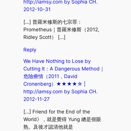
http://iamsy.com by Sophia CH.
2012-10-31
[…] 普羅米修斯的七宗罪：
Prometheus｜普羅米修斯（2012,
Ridley Scott） […]
Reply
We Have Nothing to Lose by
Cutting It：A Dangerous Method｜
危險療情（2011，David
Cronenberg）★★★★☆ |
http://iamsy.com by Sophia CH.
2012-11-27
[…] Friend for the End of the
World》，就是覺得 Yung 總是很眼
熟。及後才認清他就是