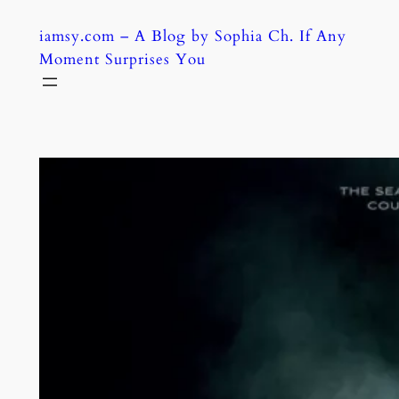
Skip
iamsy.com – A Blog by Sophia Ch. If Any
to
Moment Surprises You
content