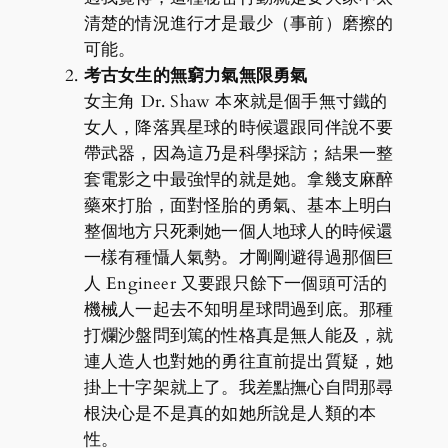
清楚的情況進行才是最少（事前）磨擦的
可能。
考古女生的無窮力氣無限勇氣
女主角 Dr. Shaw 本來就是個手無寸鐵的
女人，降落異星球的時候還跟同伴說不要
帶武器，因為這乃是科學採訪；結果一整
套電影之中最強悍的就是她。拿幾支麻醉
藥來打胎，面對怪胎的勇氣、基本上明白
整個地方只死剩她一個人地球人的時候還
一樣有種懾人氣勢。才剛剛避得過那個巨
人 Engineer 又要跟只餘下一個頭可活的
機械人一起去不知明星球問過到底。那種
打爛沙盤問到篤的性格真是無人能及，就
連人造人也對她的勇往直前提出質疑，她
掛上十字架就上了。我差點撫心自問那尋
根決心是不是真的如她所說是人類的本
性。