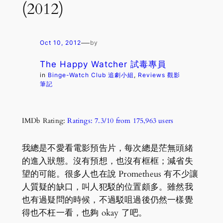
(2012)
—
Oct 10, 2012
by
The Happy Watcher 試毒專員
in
Binge-Watch Club 追劇小組
, 
Reviews 觀影
筆記
IMDb Rating:
Ratings: 7.3/10 from 175,963 users
我總是不愛看電影預告片，每次總是茫無頭緒
的進入狀態。沒有預想，也沒有框框；減省失
望的可能。很多人也在說 Prometheus 有不少讓
人質疑的缺口，叫人犯駁的位置頗多。雖然我
也有過疑問的時候，不過駁咀過後仍然一樣覺
得也不枉一看，也夠 okay 了吧。