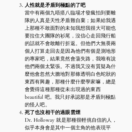
人性就是矛盾到極點的了吧
當中有兩個九唔搭八臨場才發瘋怕到要離
隊的人真是天性矛盾難自棄；如果給我遇
上那種不敢面對的未知我想我很大可能也
要拉住大團隊的衫尾，沒信心走回飛行船
的話就不會敢離行折返。但他們大無畏兩
個人打算走回去是因為他們有個是測地形
的專家吧，結果竟然會蕩失路，我唯有說
他們兩個太緊張。不過我又沒有質疑為什
麼他會忽然大膽地對那條透明白色蛇狀的
東西有興趣，那種什麼什麼學家嘛，總是
會覺得這種那種從未出現過的東西
beautiful 吧。我只好承認那是矛盾到極點
的怪人吧。
死了也沒相干的過眼雲煙
Dr. Holloway 就是那種很輕佻自信的人，
似乎本身會是其中一個主角的他表現平