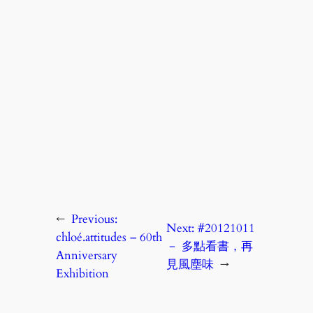
←
Previous:
Next:
#20121011
chloé.attitudes – 60th
－ 多點看書，再
Anniversary
見風塵味
→
Exhibition