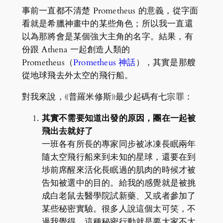
事前一直都不清楚 Prometheus 的意義，從字面
看就是希臘神畫中的某些角色；所以我一直還
以為那將會是某個強大主角的名字。結果，有
份跟 Athena 一起創造人類的
Prometheus（
Prometheus 神話
），其實是那艘
從地球飛去外太空的飛行船。
對我來說，《普羅米修斯》最少起碼有七宗罪：
其實不需要知道出發的原因，團在一起被
飛出去就好了
一班各有所長的專家同步被冰凍長眠兩年
隨太空飛行船來到未知的星球，還要在到
埗前席醒來活化長眠過的肌肉的時候才被
告知被選中的目的。給我的感覺就是被挑
成白老鼠去醫學院試新藥、又或者參加了
某些秘密實驗。很多人說這個太可笑，不
過我覺得，這種秘密行動就是要大家不太