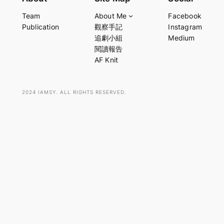
a
Team
About Me
Facebook
r
Publication
觀察手記
Instagram
c
追劇小組
Medium
h
閱讀報告
AF Knit
2024 IAMSY. ALL RIGHTS RESERVED.