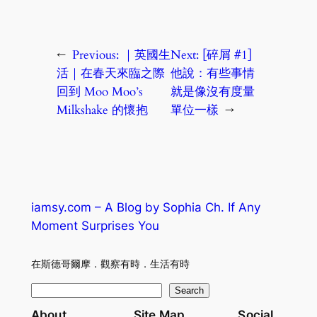
←
Previous:
｜英國生
Next:
[碎屑 #1]
活｜在春天來臨之際
他說：有些事情
回到 Moo Moo’s
就是像沒有度量
Milkshake 的懷抱
單位一樣
→
iamsy.com – A Blog by Sophia Ch. If Any
Moment Surprises You
在斯德哥爾摩．觀察有時．生活有時
S
Search
e
About
Site Map
Social