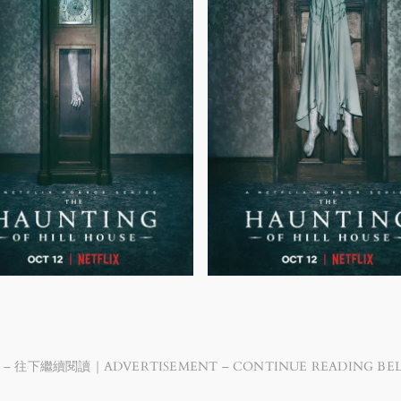
 – 往下繼續閱讀｜ADVERTISEMENT – CONTINUE READING BE