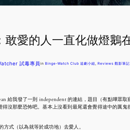
異事》：敢愛的人一直化做燈鵝
 Watcher 試毒專員
in
Binge-Watch Club 追劇小組
, 
Reviews 觀影筆記
owbean 給我發了一則 independent 的連結，題目（有
真心的覺得沒那麼恐怖吧。基本上沒看到最尾還會覺得途中的厲
。
的方式（以為就等於成功地）去愛人。