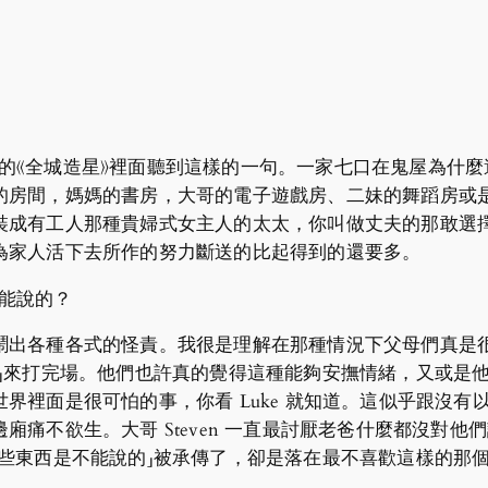
V 的《全城造星》裡面聽到這樣的一句。一家七口在鬼屋為什麼遲遲
的房間，媽媽的書房，大哥的電子遊戲房、二妹的舞蹈房或
裝成有工人那種貴婦式女主人的太太，你叫做丈夫的那敢選
為家人活下去所作的努力斷送的比起得到的還要多。
不能說的？
鬧出各種各式的怪責。我很是理解在那種情況下父母們真是很
花」來打完場。他們也許真的覺得這種能夠安撫情緒，又或是
界裡面是很可怕的事，你看 Luke 就知道。這似乎跟沒
廂痛不欲生。大哥 Steven 一直最討厭老爸什麼都沒對
些東西是不能說的」被承傳了，卻是落在最不喜歡這樣的那