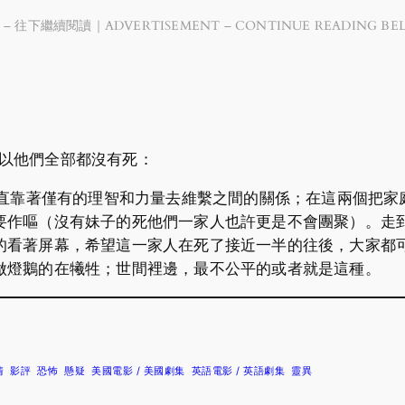
 – 往下繼續閱讀｜ADVERTISEMENT – CONTINUE READING BE
所以他們全部都沒有死：
uke 一直靠著僅有的理智和力量去維繫之間的關係；在這兩個
要作嘔（沒有妹子的死他們一家人也許更是不會團聚）。走
的看著屏幕，希望這一家人在死了接近一半的往後，大家都
做燈鵝的在犧牲；世間裡邊，最不公平的或者就是這種。
情
影評
恐怖
懸疑
美國電影 / 美國劇集
英語電影 / 英語劇集
靈異