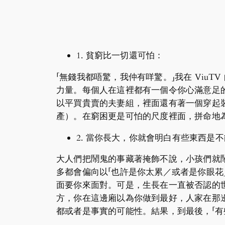
1. 貧窮比一切還可怕：
「無錢我都唔驚，我仲有咩驚。」我在 ViuT
力量。每個人在這裡都有一個令你心滿意足
以平買貴賣的夫妻組，裡面還有著一個穿起
產）。在窮困更是可怕的尺度裡面，拼命地
2. 當你長大，你就會明白有些東西是
大人們把鬧鬼的事藏著掩飾不說，小孩們就
多都會偏向以「也許是你太累／或者是你眼
面要你來面對。可是，生長在一直被否認的世
方，你在這邊廂以為你做到最好，人家在那邊
都或者是事實的可能性。結果，到最後，「有