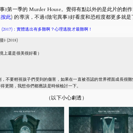
 Murder House。覺得有點以外的是此片的創作人 Mike F
結按此
) 的導演，不過《陰宅異事》好看度和恐程度都更多就是
》傑羅德游戲 (2017)：實體逃出有多難啊？心理逃脫才最難啊！
》 (2018)
境上還是很美很好看）
順利，不要輕視孩子們受到的傷害，如果在一直被否認的世界裡面成長很
是拆得更開，我想你們都應該是時候檢討一下。
（以下小心劇透）