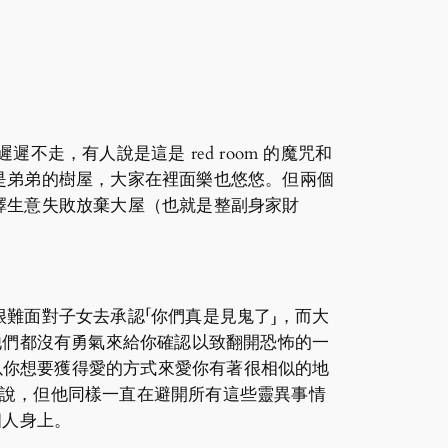
不走，有人說是這是 red room 的魔咒和
是弟弟的樹屋，大家在裡面樂也悠悠。但兩個
擇生意失敗放棄大屋（也就是整副身家財
難面對子女去承認「你們真是見鬼了」，而大
他們都沒有勇氣來給你確認以致翻開恐怖的一
有以你想要獲得愛的方式來愛你有著很相似的地
他們說，但他同樣一直在避開所有這些靈異事情
個人身上。