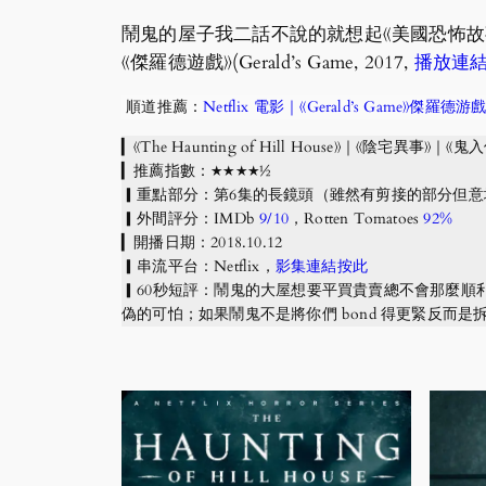
鬧鬼的屋子我二話不說的就想起《美國恐怖故事》第一季的
《傑羅德遊戲》(Gerald’s Game, 2017,
播放連
順道推薦：
Netflix 電影｜《Gerald’s Game
▎《The Haunting of Hill House》｜《陰宅異事》｜《鬼入侵
▎推薦指數：★★★★½
▎重點部分：第6集的長鏡頭（雖然有剪接的部分但意
▎外間評分：IMDb
9/10
，Rotten Tomatoes
92%
▎開播日期：2018.10.12
▎串流平台：Netflix，
影集連結按此
▎60秒短評：鬧鬼的大屋想要平買貴賣總不會那麼
偽的可怕；如果鬧鬼不是將你們 bond 得更緊反而