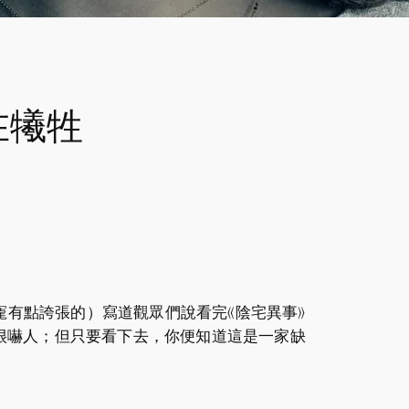
在犧牲
點嘩眾取寵有點誇張的）寫道觀眾們說看完《陰宅異事》
鬼很嚇人；但只要看下去，你便知道這是一家缺