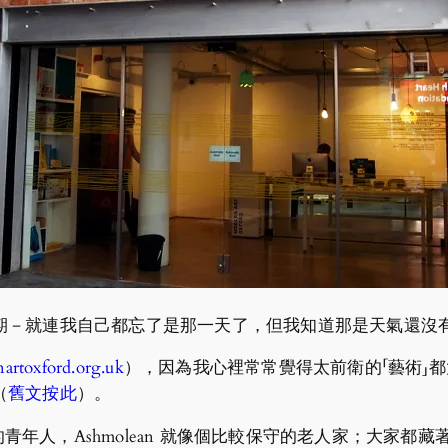
期－就連我自己都忘了是那一天了，但我知道那是天氣還沒
rtoxford.org.uk
），因為我心裡常常覺得太前衛的「藝術」
（
舊文按此
）。
較高的青年人，Ashmolean 就像個比較保守的老人家；大家都藏著不同