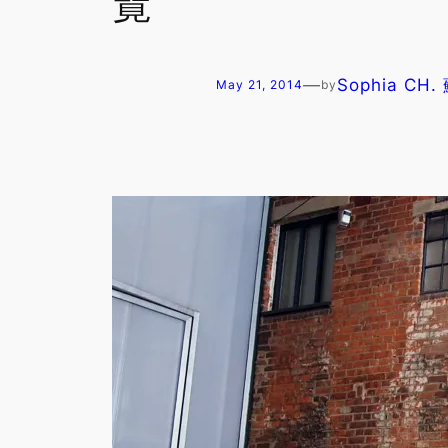
覽
—
Sophia CH
May 21, 2014
by