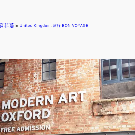
. 蘇菲蔓
in
United Kingdom
, 
旅行 BON VOYAGE