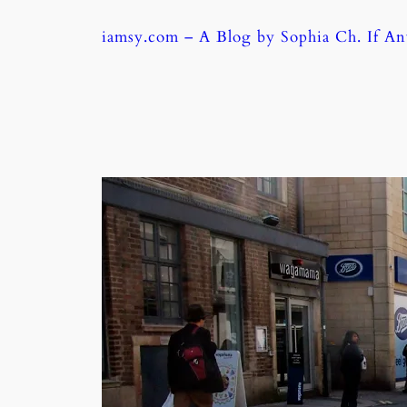
Skip
iamsy.com – A Blog by Sophia Ch. If A
to
content