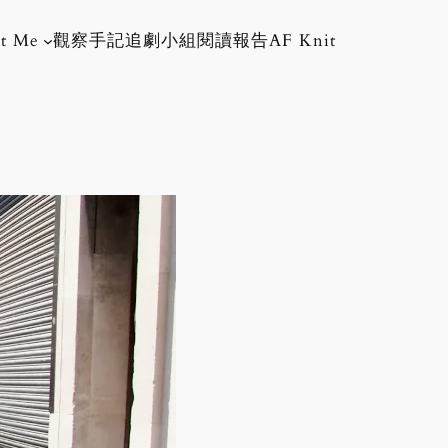
t Me
觀察手記
追劇小組
閱讀報告
AF Knit