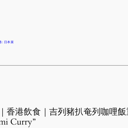
港: 日本菜
se to “｜香港飲食｜吉列豬扒奄列咖
 Curry”