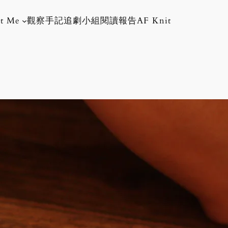
t Me
觀察手記
追劇小組
閱讀報告
AF Knit