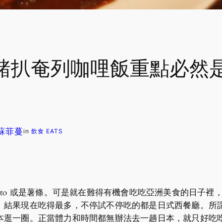
豬扒奄列咖哩飯重點必然是
. 蘇菲蔓
in
飲食 EATS
tato 或是薯條。可是就在難得有機會吃吃亞洲美食的日子裡，總不能
。結果現在吃得最多，不停試不停吃的都是日式西餐廳。所
本逛一圈。正當體力和時間都無辦法去一趟日本，就只好吃