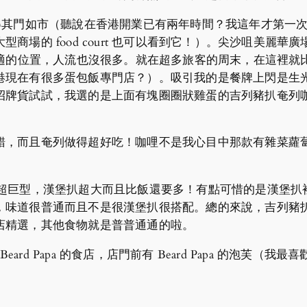
，連鎖開得其門如市（聽說在香港開業已有兩年時間？我這年才第
的 food court 也可以看到它！）。尖沙咀美麗華廣場裡
比較舒適的位置，人流也沒很多。就在超多旅客的周末，在這裡就比較
港現在有很多蛋包飯專門店？）。吸引我的是餐牌上閃是生
貨試試，我選的是上面有塊圈圈狀雞蛋的吉列豬扒奄列咖哩飯，
錯，而且奄列做得超好吃！咖哩不是我心目中那款有雜菜蘿
飯，賣相超巨型，漢堡扒超大而且比飯還要多！有點可惜的是漢
，味道很普通而且不是很漢堡扒很搭配。總的來說，吉列豬
店精選，其他食物就是普普通通的啦。
rry x Beard Papa 的食店，店門前有 Beard Papa 的