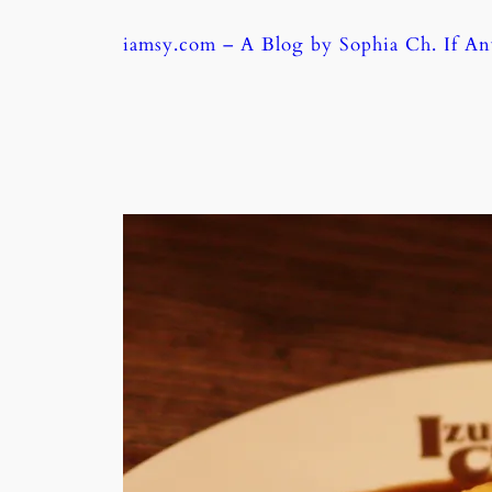
Skip
iamsy.com – A Blog by Sophia Ch. If A
to
content