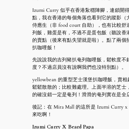
Izumi Curry 似乎在香港紮穩陣腳
點，我在香港的每個角落也看到它的蹤影（大型商場
侍應生（非 food court 自助），也有
列飯，雞蛋是有，不過不是蛋包飯（聽說香
的賣點（後來有點失望就是啦）。點了兩個招牌
扒咖哩飯！
先說說我的吉列豬扒奄列咖哩飯，鬆軟度不
度？不過店員沒有說啊我們也沒特別點）。
yellowbean 的重型芝士漢堡扒咖哩
鬆鬆散散的；比較難處理。上面半溶的芝士
的確沒錯一定是奄列！滑滑的奄列實在是全
後記：在 Mira Mall 的這所是 Izumi Cu
來吃啊！
Izumi Curry X Beard Papa