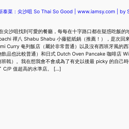
尖沙咀 So Thai So Good | www.iamsy.com | by So
直沒辦法在尖沙咀找到可愛的餐廳，每每在十字路口都在疑惑吃飯
npachi 禪八 Shabu Shabu 小藤籃紙鍋（推薦！），
mi Curry 奄列飯店（屬於非常普通）以及沒有西班牙風的西
比較普通）和日式 Dutch Oven Pancake 咖啡店 Wi
楓糖班戟）。我在想我會不會成為了有史以後最 picky 的自己時候，新
/P 值超高的水準店。 […]