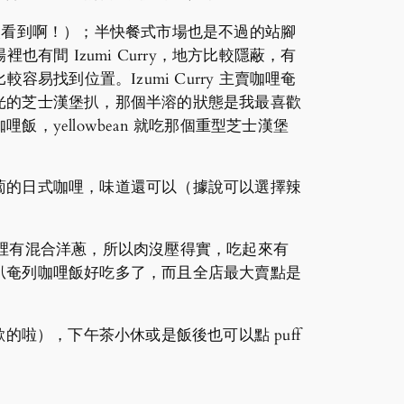
一次看到啊！）；半快餐式市場也是不過的站腳
也有間 Izumi Curry，地方比較隱蔽，有
容易找到位置。Izumi Curry 主賣咖哩奄
光的芝士漢堡扒，那個半溶的狀態是我最喜歡
yellowbean 就吃那個重型芝士漢堡
蔔的日式咖哩，味道還可以（據說可以選擇辣
堡扒裡有混合洋蔥，所以肉沒壓得實，吃起來有
扒奄列咖哩飯好吃多了，而且全店最大賣點是
泡芙（我最喜歡的啦），下午茶小休或是飯後也可以點 puff