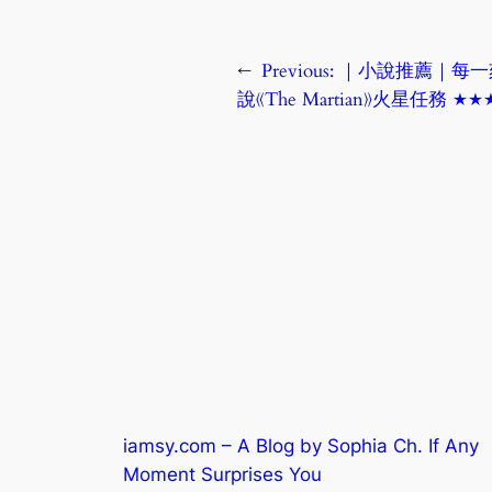
←
Previous:
｜小說推薦｜每一
說《The Martian》火星任務 ★
iamsy.com – A Blog by Sophia Ch. If Any
Moment Surprises You