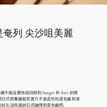
奄列 尖沙咀美麗
這麼快就回歸到 burger 和 fries 的懷
謂日式西餐廳都其實只不過是吃吃蛋包飯和漢
吃好久沒吃過的日式咖哩和蛋包飯吧。