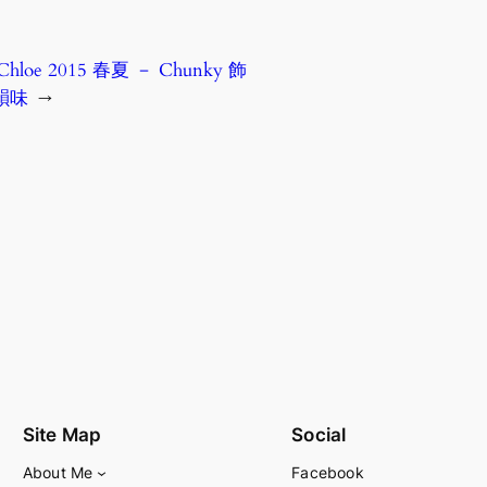
hloe 2015 春夏 － Chunky 飾
性韻味
→
Site Map
Social
About Me
Facebook