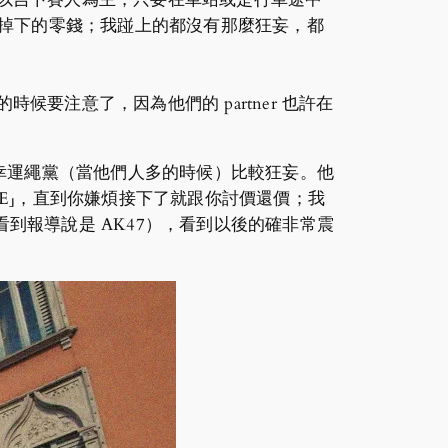
票機掉下的零錢；我踫上的都沒有那麼狂妄，都
要注意了，因為他們的 partner 也許在
幸運繩黨（當他們人多的時候）比較狂妄。他
EE」，直到你嫌煩接下了就跟你討價還價；我
到報導說是 AK47），看到以後的確非常震