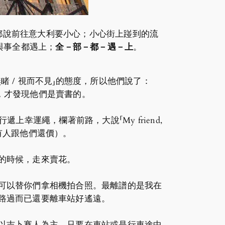
都說前往意大利要小心；小心街上踫到的流
與事全都遇上；
全－部－都－遇－上
。
 / 視而不見」的態度，所以他們說了：
功搭訕，才發現他們是賣書的。
上幸運繩，欄著前路，大說「My friend,
我聽說有人跟他們還價）。
的時候，走來賣花。
可以替你們拿相機拍合照。最離譜的是我在
路過而已還要離車站好遙遠。
以吉卜賽人為主，只要在車站或是行車途中