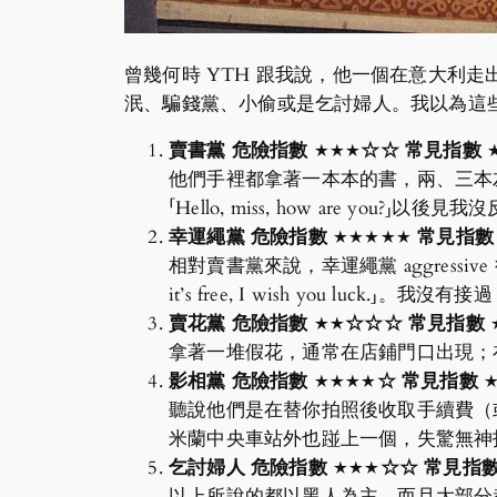
曾幾何時 YTH 跟我說，他一個在意大利
泯、騙錢黨、小偷或是乞討婦人。我以為這
賣書黨 危險指數 ★★★☆☆ 常見指數 
他們手裡都拿著一本本的書，兩、三本左
「Hello, miss, how are 
幸運繩黨 危險指數 ★★★★★ 常見指數
相對賣書黨來說，幸運繩黨 aggress
it’s free, I wish you lu
賣花黨 危險指數
★★☆☆
☆
常見指數
拿著一堆假花，通常在店鋪門口出現；
影相黨
危險指數 ★★★
★
☆ 常見指數 
聽說他們是在替你拍照後收取手續費（
米蘭中央車站外也踫上一個，失驚無神
乞討婦人 危險指數 ★★
★
☆
☆ 常見指數
以上所說的都以黑人為主，而且大部分