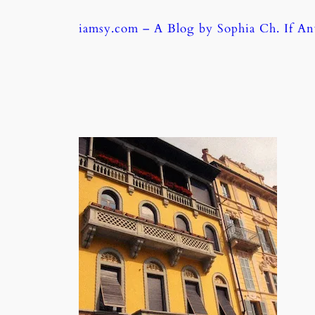
Skip
iamsy.com – A Blog by Sophia Ch. If A
to
content