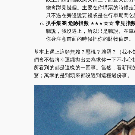
總會踫見幾個。主要在你購票的時候走過來
只不過在旁邊說要錢或是在行車期間乞
扒手集團 危險指數
★★
★
☆
☆
常見指
聽說，我沒遇上，所以只是聽說。在車站
你身注意前面的時候把你的財物偷走。
基本上遇上這類無賴？惡棍？壞蛋？（我不
們會不惜將幸運繩拋出去為求你一下不小心接收
所看到的都是這樣的一回事。當然，看新聞的時
驚；萬幸的是到頭來都沒遇到這種過份事。