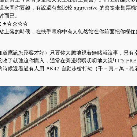
問你要錢，有說還有些比較 aggressive 的會搶走售
討而已。
數
★
☆
☆
☆
☆
上落的時候，在扶手電梯中有人忽然站在你前面把你欄住的時候
知道應該怎形容才好）只要你大膽地視若無睹就沒事，只有
了就強迫你購入，通常在旁邊嘮嘮叨叨地大說「IT’S FR
候還看過有人用 AK47 自動步槍打劫（千－真－萬－確看