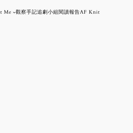
t Me
觀察手記
追劇小組
閱讀報告
AF Knit