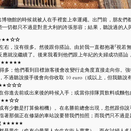
走出博物館的時候就被人在手裡套上幸運繩。出門前，朋友們
些一切都只不過是對意大利的誇張形容；結果，聽說過的人
★★★☆☆
右，沒有很多。然後跟你搭訕。由於我一直都抱著「視若無睹
you?」以後見我沒反應就沒繼續了。後來我看到他們跟上年紀的夫婦成
 ★★★★★
ive 得多；他們看到目標旅客後會改變行走角度直接走向你。強行遞
ck.」。我沒有接過，不過聽說接手後會向你收取 10 euro（或以上，但
★★☆☆
☆
在你進去前或出來後的時候入手；或當你排隊買飲料或麵包
★★★☆☆
或有少數是打算偷相機）。在名勝前總會出現，忽然跟你說
指著那個正在修築的車站說要替我們拍照；而我們只不過是
 ★★★
★
★
都是男生（也有少量黑人女生在街上賣書）。而乞討婦人多