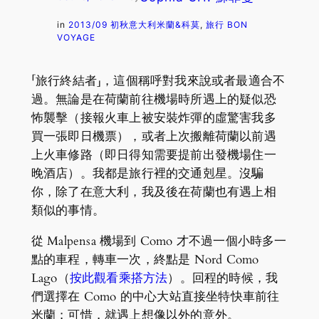
in
2013/09 初秋意大利米蘭&科莫
, 
旅行 BON
VOYAGE
「旅行終結者」，這個稱呼對我來說或者最適合不
過。無論是在荷蘭前往機場時所遇上的疑似恐
怖襲擊（接報火車上被安裝炸彈的虛驚害我多
買一張即日機票），或者上次搬離荷蘭以前遇
上火車修路（即日得知需要提前出發機場住一
晚酒店）。我都是旅行裡的交通剋星。沒騙
你，除了在意大利，我及後在荷蘭也有遇上相
類似的事情。
從 Malpensa 機場到 Como 才不過一個小時多一
點的車程，轉車一次，終點是 Nord Como
Lago（
按此觀看乘搭方法
）。回程的時候，我
們選擇在 Como 的中心大站直接坐特快車前往
米蘭；可惜，就遇上想像以外的意外。