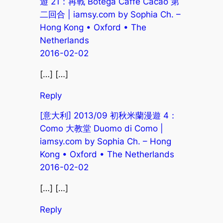
遊 21：再戰 Botega Caffe Cacao 第
二回合 | iamsy.com by Sophia Ch. –
Hong Kong • Oxford • The
Netherlands
2016-02-02
[…] […]
Reply
[意大利] 2013/09 初秋米蘭漫遊 4：
Como 大教堂 Duomo di Como |
iamsy.com by Sophia Ch. – Hong
Kong • Oxford • The Netherlands
2016-02-02
[…] […]
Reply