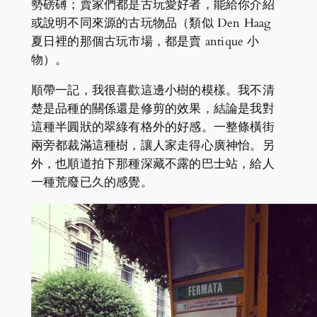
勢磅礡；賣家們都是古玩愛好者，能給你介紹
或說明不同來源的古玩物品（類似 Den Haag
夏日裡的那個古玩市場，都是賣 antique 小
物）。
順帶一記，我很喜歡這邊小樹的模樣。我不清
楚是品種的關係還是修剪的效果，結論是我對
這種半圓狀的翠綠有格外的好感。一整條橫街
兩旁都裁滿這種樹，讓人家走得心廣神怡。另
外，也順道拍下那種深藏不露的巴士站，給人
一種荒廢已久的感覺。