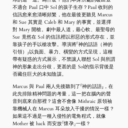
不適合 Paul 口中 Sol 的孩子生存？Paul 收到的
信訊愈來愈清晰頻繁，他在最後更聽見 Marcus
和 Sue 其實是 Caleb 和 Mary 的事實，並選擇
對 Mary 開槍。劇中最人道，最心軟、最聖母的
Sue 竟然在 Sol 的信訊裡以邪惡的形式存在，並
靠孩子的手以槍攻擊。導演將「神的話語（神的
引領）」以負面、暴力、橫蠻的方式呈現，這種
帶有疑惑的方式展示，不禁讓人聯想 Sol 與所謂
神的形象走出分歧，更甚的是 Sol的指示背後是
否藏住巨大的未知陰謀。
Marcus 與 Paul 兩人先後聽到了「神的話語」，在
此先排除精神問題的考量，這一把在腦內的聲
音到底來自那裡？這會不會像 Mithraic 原領袖
靠機械人在 Marcus 耳朵放入干擾的情況一樣？
如果這不過是一種入侵性的電角程式，就像
Mother 被 hack 而安放『懷孕』一樣？