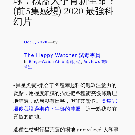
球，機器人孕育新生命？
(前5集感想) 2020 最強科
幻片
—
Oct 3, 2020
by
The Happy Watcher 試毒專員
in
Binge-Watch Club 追劇小組
, 
Reviews 觀影
筆記
《異星災變》集合了各種牽起科幻觀眾注意力的
賣點，用極度細膩的描述把各種衝突慢條斯理
地舖陳，結局沒有反轉，但非常驚喜。
５集完
場後我說過期待下半部的沖擊
，這一點我沒有
質疑的餘地。
這種在枯竭行星荒蕪的場地 uncivilized 人和事