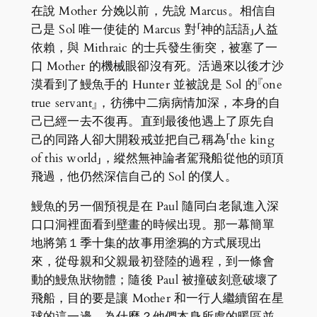
在說 Mother 分娩以前，先說 Marcus。相信自
己是 Sol 唯一使徒的 Marcus 對「神的話語」人益
依賴，與 Mithraic 的士兵發生衝突，被塞了一
口 Mother 的機械眼卻沒有死。活過來以後才沙
漠看到了鰻魚手的 Hunter 並被說是 Sol 的『one
true servant』，彷彿中二病病情加深，本身的自
己已經一去不復再。直到最後他遇上了原先自
己的同路人卻大開殺戒並把自己稱為「the king
of this world」，縱然無神論者駕飛船從他的頭頂
飛過，他仍然深信自己的 Sol 的僕人。
鰻魚的另一個預視是在 Paul 隨同白老鼠進入深
口口洞裡面看到壁畫的時候出現。那一幕簡單
地將第１季十集的故事用塗鴉的方式展現出
來，從母親和父親最初登陸的過程，到一條會
動的鰻魚狀物體；隨後 Paul 被撞破刻意破壞了
飛船，目的要是讓 Mother 和一行人繼續留在星
球的這一邊。為什麼？他們本身所處的暖區並