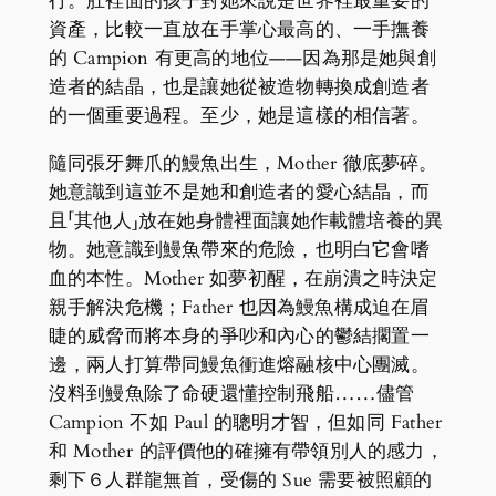
行。肚裡面的孩子對她來說是世界裡最重要的
資產，比較一直放在手掌心最高的、一手撫養
的 Campion 有更高的地位——因為那是她與創
造者的結晶，也是讓她從被造物轉換成創造者
的一個重要過程。至少，她是這樣的相信著。
隨同張牙舞爪的鰻魚出生，Mother 徹底夢碎。
她意識到這並不是她和創造者的愛心結晶，而
且「其他人」放在她身體裡面讓她作載體培養的異
物。她意識到鰻魚帶來的危險，也明白它會嗜
血的本性。Mother 如夢初醒，在崩潰之時決定
親手解決危機；Father 也因為鰻魚構成迫在眉
睫的威脅而將本身的爭吵和內心的鬱結擱置一
邊，兩人打算帶同鰻魚衝進熔融核中心團滅。
沒料到鰻魚除了命硬還懂控制飛船……儘管
Campion 不如 Paul 的聰明才智，但如同 Father
和 Mother 的評價他的確擁有帶領別人的感力，
剩下６人群龍無首，受傷的 Sue 需要被照顧的