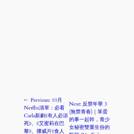
←
Previous:
10月
Next:
反禁年華 3
Netflix清單：必看
(無禁青春)｜笨蛋
Carla新劇《有人必須
的事一起幹，青少
死》、《艾蜜莉在巴
女秘密雙重生份的
黎》、挪威片《食人