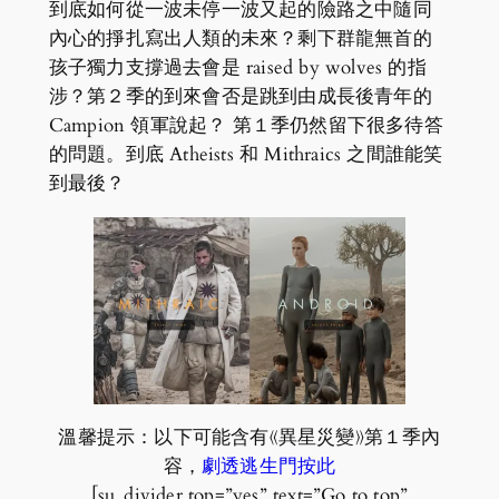
到底如何從一波未停一波又起的險路之中隨同
內心的掙扎寫出人類的未來？剩下群龍無首的
孩子獨力支撐過去會是 raised by wolves 的指
涉？第２季的到來會否是跳到由成長後青年的
Campion 領軍說起？ 第１季仍然留下很多待答
的問題。到底 Atheists 和 Mithraics 之間誰能笑
到最後？
溫馨提示：以下可能含有《異星災變》第１季內
容，
劇透逃生門按此
[su_divider top=”yes” text=”Go to top”