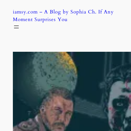
Skip
iamsy.com – A Blog by Sophia Ch. If Any
to
Moment Surprises You
content