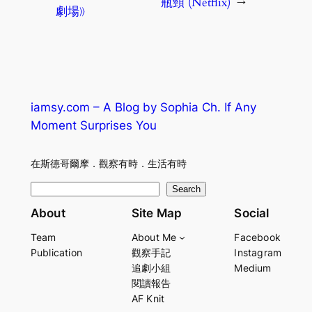
瓶頸 (Netflix)
→
劇場》
iamsy.com – A Blog by Sophia Ch. If Any
Moment Surprises You
在斯德哥爾摩．觀察有時．生活有時
S
Search
e
About
Site Map
Social
a
Team
About Me
Facebook
r
Publication
觀察手記
Instagram
c
追劇小組
Medium
h
閱讀報告
AF Knit