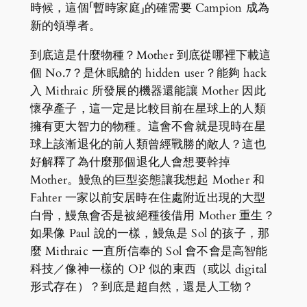
時候，這個「暫時家庭」的確需要 Campion 成為
新的領導者。
到底這是什麼物種？Mother 到底從哪裡下載這
個 No.7？是休眠艙的 hidden user？能夠 hack
入 Mithraic 所發展的機器還能讓 Mother 因此
懷孕產子，這一定是比較目前在星球上的人類
擁有更大智力的物種。這會不會就是現時在星
球上該漸退化的前人類曾經戰勝的敵人？這也
好解釋了為什麼那個退化人會想要幹掉
Mother。鰻魚的巨型姿態讓我想起 Mother 和
Fahter 一家以前安居時在住處附近出現的大型
白骨，鰻魚會否是被絕種後借用 Mother 重生？
如果像 Paul 說的一樣，鰻魚是 Sol 的孩子，那
麼 Mithraic 一直所信奉的 Sol 會不會是高智能
科技／像神一樣的 OP 似的東西（或以 digital
形式存在）？到底是超自然，還是人工物？