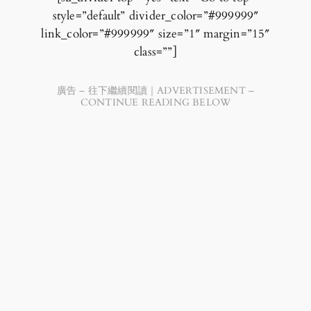
style=”default” divider_color=”#999999″
link_color=”#999999″ size=”1″ margin=”15″
class=””]
廣告 – 往下繼續閱讀｜ADVERTISEMENT –
CONTINUE READING BELOW