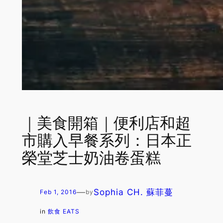
｜美食開箱｜便利店和超
市購入早餐系列：日本正
榮堂芝士奶油卷蛋糕
—
Sophia CH. 蘇菲蔓
Feb 1, 2016
by
in
飲食 EATS