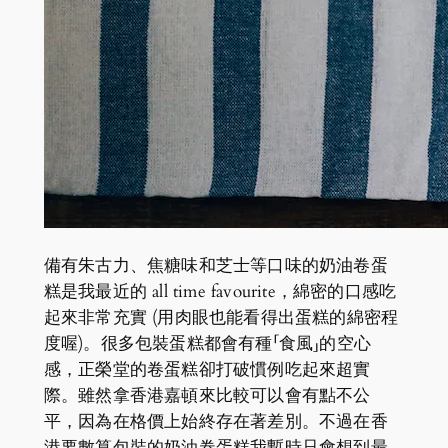
備有朱古力、焦糖味和芝士等口味的奶油卷蛋
糕是我最近的 all time favourite，綿密的口感吃
起來非常充實 (用肉眼也能看得出蛋糕的綿密程
度喔)。很多包裝蛋糕都會有種「食風」的空心
感，正榮堂的卷蛋糕卻打破慣例吃起來超實
際。雖然拿香港嘉頓來比較可以會有點不公
平，因為在格價上始終存在著差別。不過在香
港要數算包裝的奶油卷蛋糕我暫時只會想到最