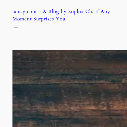
Skip
iamsy.com – A Blog by Sophia Ch. If Any
to
Moment Surprises You
content