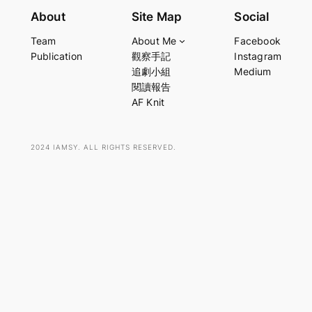
e
About
Site Map
Social
a
Team
About Me
Facebook
r
Publication
觀察手記
Instagram
c
追劇小組
Medium
h
閱讀報告
AF Knit
2024 IAMSY. ALL RIGHTS RESERVED.