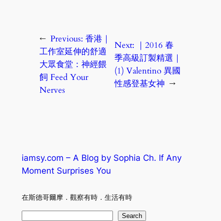
←
Previous:
香港｜
Next:
｜2016 春
工作室延伸的舒適
季高級訂製精選｜
大眾食堂：神經餵
(1) Valentino 異國
飼 Feed Your
性感登基女神
→
Nerves
iamsy.com – A Blog by Sophia Ch. If Any
Moment Surprises You
在斯德哥爾摩．觀察有時．生活有時
S
Search