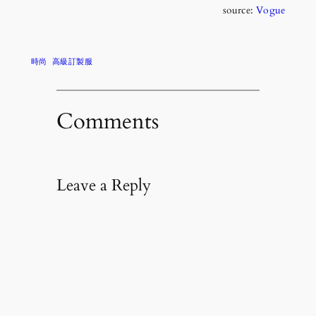
source:
Vogue
時尚
高級訂製服
Comments
Leave a Reply