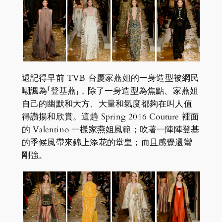
還記得早前 TVB 台慶家燕姐的一身造型被網民
嘲諷為「登基燕」，除了一身造型為焦點、家燕姐
自己的幽默和大方、大量和氣度都夠在叫人值
得讚揚和欣賞。這趟 Spring 2016 Couture 裡面
的 Valentino 一樣家燕姐風範；吹著一陣陣登基
的季候風帶來錦上添花的堂皇；而且感覺還蠻
剛強。