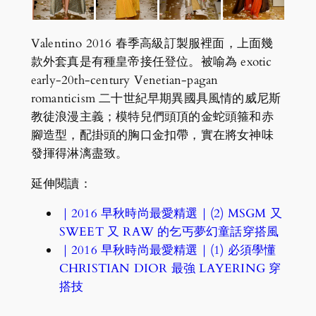
Valentino 2016 春季高級訂製服裡面，上面幾
款外套真是有種皇帝接任登位。被喻為 exotic
early-20th-century Venetian-pagan
romanticism 二十世紀早期異國具風情的威尼斯
教徒浪漫主義；模特兒們頭頂的金蛇頭箍和赤
腳造型，配掛頭的胸口金扣帶，實在將女神味
發揮得淋漓盡致。
延伸閱讀：
｜2016 早秋時尚最愛精選｜(2) MSGM 又
SWEET 又 RAW 的乞丐夢幻童話穿搭風
｜2016 早秋時尚最愛精選｜(1) 必須學懂
CHRISTIAN DIOR 最強 LAYERING 穿
搭技