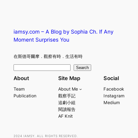
iamsy.com – A Blog by Sophia Ch. If Any
Moment Surprises You
在斯德哥爾摩．觀察有時．生活有時
S
Search
e
About
Site Map
Social
a
Team
About Me
Facebook
r
Publication
觀察手記
Instagram
c
追劇小組
Medium
h
閱讀報告
AF Knit
2024 IAMSY. ALL RIGHTS RESERVED.