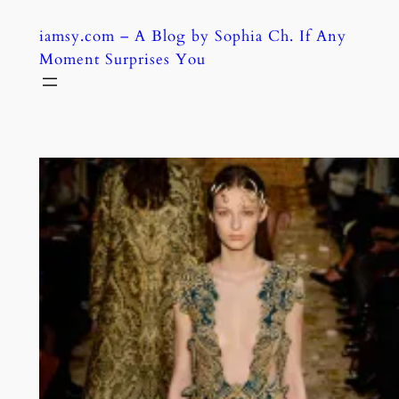
Skip
iamsy.com – A Blog by Sophia Ch. If Any
to
Moment Surprises You
content