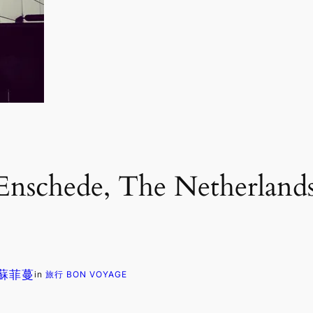
 Enschede, The Nethe
. 蘇菲蔓
in
旅行 BON VOYAGE