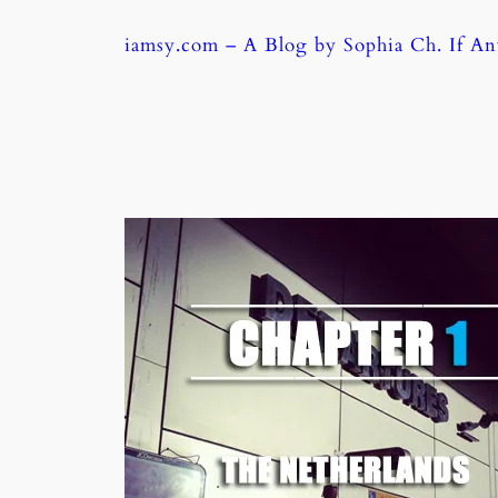
Skip
iamsy.com – A Blog by Sophia Ch. If A
to
content