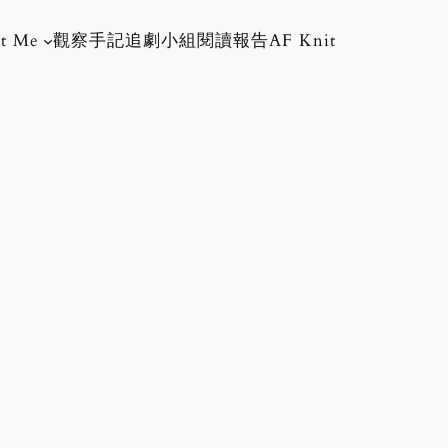
t Me
觀察手記
追劇小組
閱讀報告
AF Knit