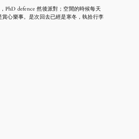
hD defence 然後派對；空閒的時候每天
是賞心樂事。是次回去已經是寒冬，執拾行李