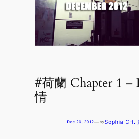
#荷蘭 Chapter 1 –
情
—
Sophia CH
Dec 20, 2012
by