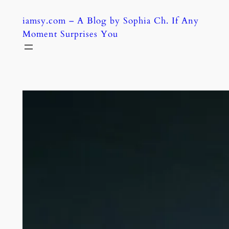
Skip
iamsy.com – A Blog by Sophia Ch. If Any
to
Moment Surprises You
content