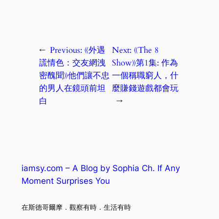
←
Previous:
《外遇
Next:
《The 8
謊情色：交友網洩
Show》第1集: 作為
密醜聞》他們讓不忠
一個稱職窮人，什
的男人在鏡頭前坦
麼賺錢遊戲都會玩
白
→
iamsy.com – A Blog by Sophia Ch. If Any
Moment Surprises You
在斯德哥爾摩．觀察有時．生活有時