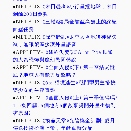
♦NETFLIX
《末日愚者》小行星撞地球，末日
剩餘200日倒數
♦NETFLIX
《三體》結局全靠至高無上的終極
面壁任務
♦NETFLIX
《深空餘訊》太空人著地後神秘失
蹤，無訊號區接獲外星語音
♦APPLETV+
《紐約失嬰記》Allan Poe 味道
的人為恐怖與魔幻民間傳說
♦APPLETV+
《全面入侵》(下) 第一季結局謎
底？地球人有能力反擊嗎？
♦NETFLIX
《65: 絕境逃生》戰鬥型男主搭快
樂少女的生存電影
♦APPLETV+
《全面入侵》(上) 第一季值得嗎?
1-5集回顧: 5個地方5個故事揭開外星生物到
訪原因?
♦NETFLIX
《換命天堂》光陰換金計劃: 歲月
傳送技術扮演上帝，年齡重新分配