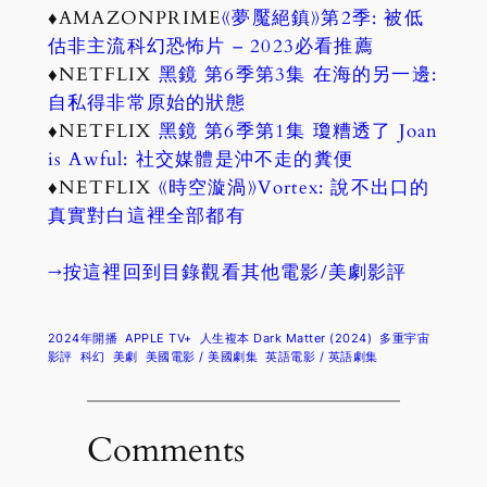
♦AMAZONPRIME
《夢魘絕鎮》第2季: 被低
估非主流科幻恐怖片 – 2023必看推薦
♦NETFLIX
黑鏡 第6季第3集 在海的另一邊:
自私得非常原始的狀態
♦NETFLIX
黑鏡 第6季第1集 瓊糟透了 Joan
is Awful: 社交媒體是沖不走的糞便
♦NETFLIX
《時空漩渦》Vortex: 說不出口的
真實對白這裡全部都有
→按這裡回到目錄觀看其他電影/美劇影評
2024年開播
APPLE TV+
人生複本 Dark Matter (2024)
多重宇宙
影評
科幻
美劇
美國電影 / 美國劇集
英語電影 / 英語劇集
Comments