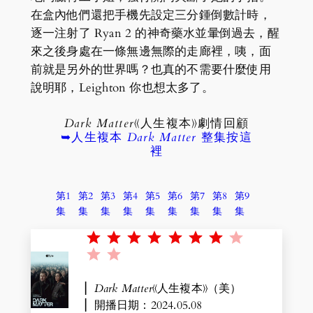
在盒內他們還把手機先設定三分鍾倒數計時，
逐一注射了 Ryan 2 的神奇藥水並暈倒過去，醒
來之後身處在一條無邊無際的走廊裡，咦，面
前就是另外的世界嗎？也真的不需要什麼使用
說明耶，Leighton 你也想太多了。
Dark Matter
《人生複本》劇情回顧
➥人生複本
Dark Matter
整集按這
裡
第1
第2
第3
第4
第5
第6
第7
第8
第9
集
集
集
集
集
集
集
集
集
Rating: 7 out of 10.
▏
Dark Matter
《人生複本》（美）
▏開播日期：2024.05.08