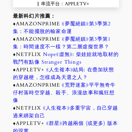
▏串流平台：APPLETV+
最新科幻片推薦：
♦AMAZONPRIME
《夢魘絕鎮》第3季第2
集：不能擺脫的輸家命運
♦AMAZONPRIME
《夢魘絕鎮》第3季第1
集：時間速度不一樣？第二層虛擬世界？
♦NETFLIX
Nope《虛無》: 柴娃娃就地取材的
戰鬥有點像 Stranger Things
♦APPLETV+
《人生複本》結局: 在疊加狀態
的穿越梗，怎樣成為天選之人？
♦AMAZONPRIME
《荒野迷案》平平無奇牛
仔村落時空穿越、殺手、浪漫故事和瘋狂想
像
♦NETFLIX
《人生複本》多重宇宙，自己穿越
過來綁架自己
♦APPLETV+
《群星》跨越兩個 (或更多) 版本
的現實