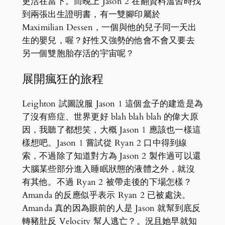
更活在當下。而晚上 Jason 2 在翻資料溫習時找
到兩張出生證明書，有一雙腳印屬於
Maximilian Dessen，一個與他的兒子同一天出
生的嬰兒，喔？好性又強勢的他會不會又要去
另一個雙胞胎存活的宇宙呢？
展開瘋狂的旅程
Leighton 試圖說服 Jason 1 這個盒子的建造是為
了沒有癌症、世界更好 blah blah blah 的偉大原
因，我聽了都想笑，大概 Jason 1 應該也一樣這
樣想吧。Jason 1 嘗試從 Ryan 2 口中得到線
索，不過除了知道對方為 Jason 2 製作過可以還
大腦某些部分進入睡眠狀態的液體之外，就沒
有其他。不過 Ryan 2 被帶走後的下場怎樣？
Amanda 的反應似乎表示 Ryan 2 已被處決。
Amanda 真的因為眼前的人是 Jason 就幫到底反
轉豬肚反 Velocity 幫人逃亡？。況且她早就知