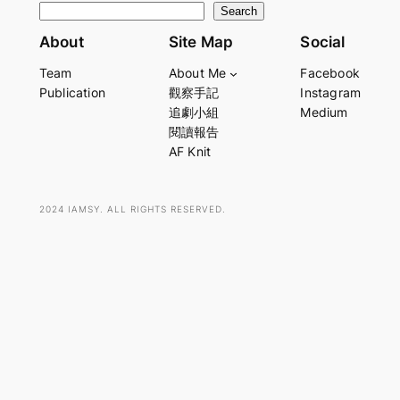
S
Search
e
About
Site Map
Social
a
Team
About Me
Facebook
r
Publication
觀察手記
Instagram
c
追劇小組
Medium
h
閱讀報告
AF Knit
2024 IAMSY. ALL RIGHTS RESERVED.