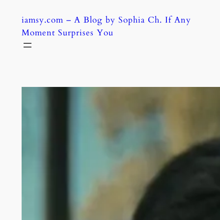
Skip
iamsy.com – A Blog by Sophia Ch. If Any
to
Moment Surprises You
content