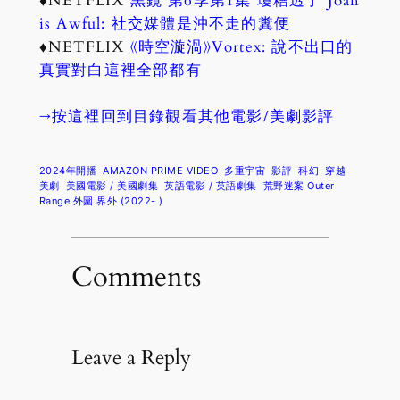
♦NETFLIX
黑鏡 第6季第1集 瓊糟透了 Joan
is Awful: 社交媒體是沖不走的糞便
♦NETFLIX
《時空漩渦》Vortex: 說不出口的
真實對白這裡全部都有
→按這裡回到目錄觀看其他電影/美劇影評
2024年開播
AMAZON PRIME VIDEO
多重宇宙
影評
科幻
穿越
美劇
美國電影 / 美國劇集
英語電影 / 英語劇集
荒野迷案 Outer
Range 外圍 界外 (2022- )
Comments
Leave a Reply