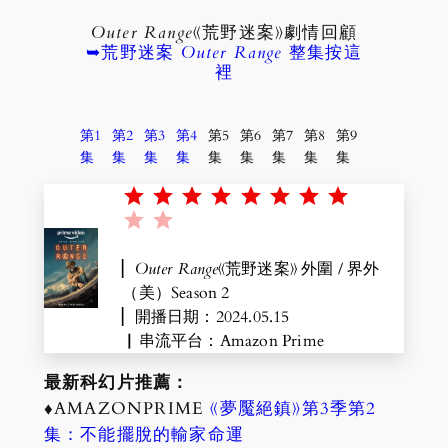
Outer Range
《荒野迷案》劇情回顧
➥荒野迷案
Outer Range
整集按這
裡
第1
第2
第3
第4
第5
第6
第7
第8
第9
集
集
集
集
集
集
集
集
集
Rating: 8 out of 10.
▏
Outer Range
《荒野迷案》 外圍 / 界外
（美）Season 2
▏開播日期：2024.05.15
▏串流平台：Amazon Prime
最新科幻片推薦：
♦AMAZONPRIME
《夢魘絕鎮》第3季第2
集：不能擺脫的輸家命運