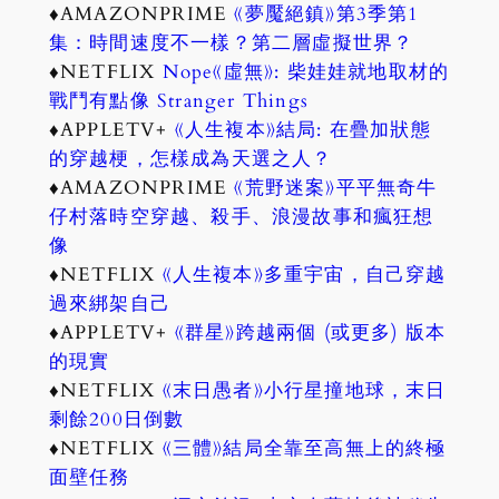
♦AMAZONPRIME
《夢魘絕鎮》第3季第1
集：時間速度不一樣？第二層虛擬世界？
♦NETFLIX
Nope《虛無》: 柴娃娃就地取材的
戰鬥有點像 Stranger Things
♦APPLETV+
《人生複本》結局: 在疊加狀態
的穿越梗，怎樣成為天選之人？
♦AMAZONPRIME
《荒野迷案》平平無奇牛
仔村落時空穿越、殺手、浪漫故事和瘋狂想
像
♦NETFLIX
《人生複本》多重宇宙，自己穿越
過來綁架自己
♦APPLETV+
《群星》跨越兩個 (或更多) 版本
的現實
♦NETFLIX
《末日愚者》小行星撞地球，末日
剩餘200日倒數
♦NETFLIX
《三體》結局全靠至高無上的終極
面壁任務