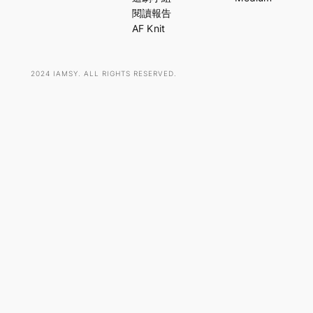
h
閱讀報告
AF Knit
2024 IAMSY. ALL RIGHTS RESERVED.