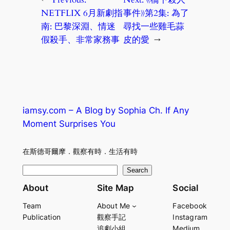
NETFLIX 6月新劇指
事件》第2集: 為了
南: 巴黎深淵、情迷
尋找一些雞毛蒜
假殺手、非常家務事
皮的愛
→
iamsy.com – A Blog by Sophia Ch. If Any
Moment Surprises You
在斯德哥爾摩．觀察有時．生活有時
S
Search
e
About
Site Map
Social
a
Team
About Me
Facebook
r
Publication
觀察手記
Instagram
c
追劇小組
Medium