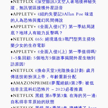
♦NETFLIX
《深空餘訊》太空人著地後神秘失
蹤，無訊號區接獲外星語音
♦APPLETV+
《紐約失嬰記》Allan Poe 味道
的人為恐怖與魔幻民間傳說
♦APPLETV+
《全面入侵》(下) 第一季結局謎
底？地球人有能力反擊嗎？
♦NETFLIX
《65: 絕境逃生》戰鬥型男主搭快
樂少女的生存電影
♦APPLETV+
《全面入侵》(上) 第一季值得嗎?
1-5集回顧: 5個地方5個故事揭開外星生物到
訪原因?
♦NETFLIX
《換命天堂》光陰換金計劃: 歲月
傳送技術扮演上帝，年齡重新分配
♦AMAZONPRIME
《夢魘絕鎮》第2季: 被低
估非主流科幻恐怖片 – 2023必看推薦
♦NETFLIX
黑鏡 第6季第3集 在海的另一邊:
自私得非常原始的狀態