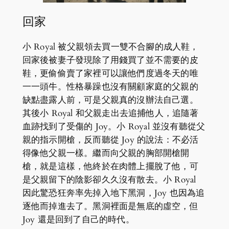
回家
小 Royal 被父親領去買一雙不合腳的成人鞋，
回家後被妻子發現除了用錢買了並不需要的皮
鞋，更偷偷賣了家裡可以讓他們度過冬天的唯
一一頭牛。性格暴躁也沒有關顧家庭的父親的
缺點盡露人前，可是父親真的沒辦法自己選。
其後小 Royal 和父親走出去追捕他人，追隨著
血跡找到了受傷的 Joy。小 Royal 並沒有聽從父
親的指示開槍，反而聽從 Joy 的說法：不必活
得像他父親一樣。繼而向父親的胸部開槍開
槍，就是這樣，他終於在肉體上擺脫了他，可
是父親留下的陰影卻久久沒有散去。小 Royal
因此驚恐狂奔率先掉入地下黑洞，Joy 也因為追
逐他而掉進去了。黑洞裡面是無底的虛空，但
Joy 還是回到了自己的時代。