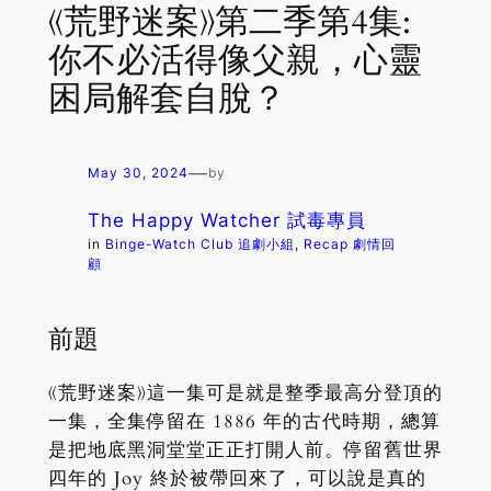
《荒野迷案》第二季第4集:
你不必活得像父親，心靈
困局解套自脫？
—
May 30, 2024
by
The Happy Watcher 試毒專員
in
Binge-Watch Club 追劇小組
, 
Recap 劇情回
顧
前題
《荒野迷案》這一集可是就是整季最高分登頂的
一集，全集停留在 1886 年的古代時期，總算
是把地底黑洞堂堂正正打開人前。停留舊世界
四年的 Joy 終於被帶回來了，可以說是真的