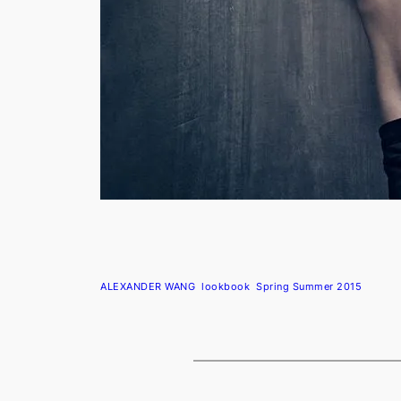
ALEXANDER WANG
lookbook
Spring Summer 2015