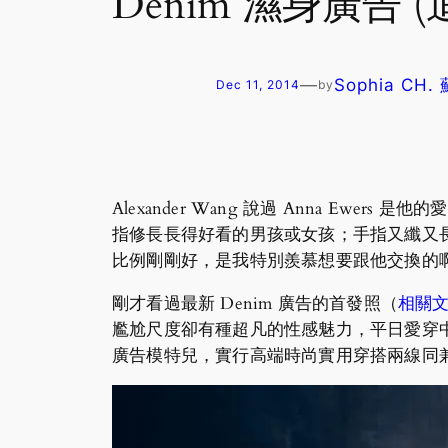
Denim 濕身廣告 (
—
Sophia CH
Dec 11, 2014
by
Alexander Wang 說過 Anna E
指修長長得好看的男孩或女孩；手指又纖又長骨
比例剛剛好，是我特別羨慕想要跟他交換的
剛才看過最新 Denim 廣告的首發照（
相關
尷尬尺度卻有種超凡的性感魅力，平日愛穿中性化打
廣告模特兒，實行高端時尚實用穿搭兩線同