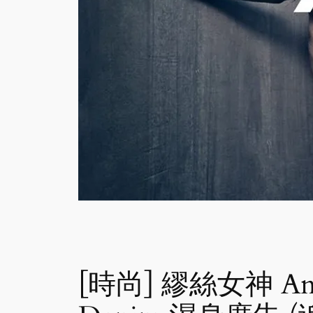
[時尚] 繆絲女神 Ann