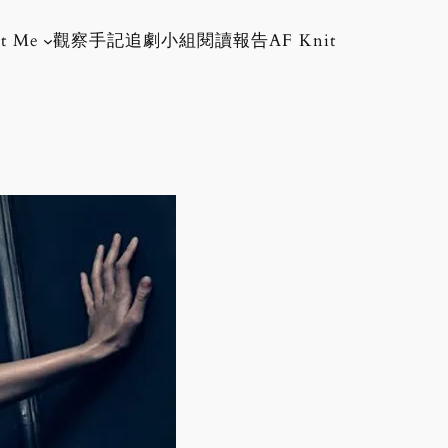
t Me
觀察手記
追劇小組
閱讀報告
AF Knit