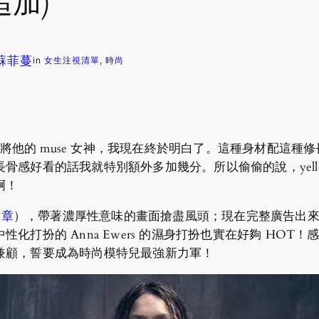
追加)
. 蘇菲蔓
in
女生注視清單
, 
時尚
wers 是他的愛將他的 muse 女神，我現在終於明白了。這種身
感好看的話我就特別額外多加幾分。所以偷偷的說，yello
啊！
文章
），帶著濃厚性意味的畫面搶盡風頭；現在完整廣告出
扮的 Anna Ewers 的濕身打扮也實在好夠 HOT！感覺
兼顧，誓要成為時尚模特兒最強新力軍！