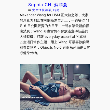
Sophia CH. 蘇菲蔓
in
女生注視清單
, 
時尚
Alexander Wang for H&M 正大熱之際，大家
的注意力都落在有關新進展之上，一邊等待 11
月 6 日公開販賣的大日子，一邊在讀最新的聯
乘消息；Wang 哥也當然不會放過宣傳新品的
大好時機。打著 everyday essential 的旗號，
以生活日常作主題，用上 Wang 哥最喜歡的黑
和尊貴物料，Objects No.6 這個系列滿是日常
必備身外物。