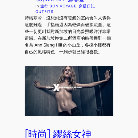
in
旅行 BON VOYAGE
, 
穿搭日記
OUTFITS
持續寒冷，沒想到沒有暖氣的室內會叫人覺得
這麼難過；手指頭還因為乾燥而破損流血。這
些一切更叫我對新加坡的日光普照暖洋洋非常
留戀。在新加坡換第二所酒店的時候搬到一個
名為 Ann Siang Hill 的小山丘，各棟小樓都有
自己的風格特色，一到步就已經很喜歡。
[時尚] 繆絲女神