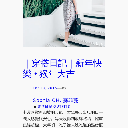
｜穿搭日記｜新年快
樂 • 猴年大吉
—
Feb 10, 2016
by
Sophia CH. 蘇菲蔓
in
穿搭日記 OUTFITS
非常喜歡新加坡的天氣，太陽每天出現的日子
讓人感覺很安心。每天沒節制放肆吃喝，體重
已經超標。大年初一吃了從未沒吃過的雞蛋煎