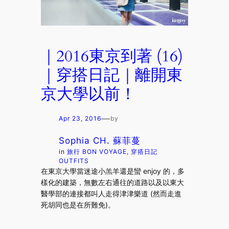
｜2016東京到著 (16)
｜穿搭日記｜離開東
京大學以前！
—
Apr 23, 2016
by
Sophia CH. 蘇菲蔓
in
旅行 BON VOYAGE
, 
穿搭日記
OUTFITS
在東京大學當迷途小羔羊還是蠻 enjoy 的，多
樣化的建築，無數左右通往的道路以及以東大
醫學部的連接都叫人走得津津樂道 (然而走進
死胡同也是在所難免)。