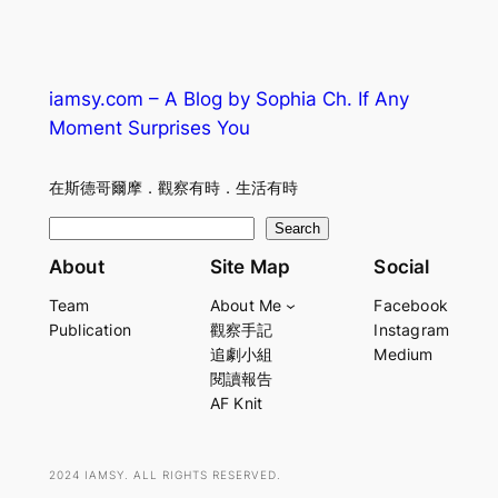
iamsy.com – A Blog by Sophia Ch. If Any
Moment Surprises You
在斯德哥爾摩．觀察有時．生活有時
S
Search
e
About
Site Map
Social
a
Team
About Me
Facebook
r
Publication
觀察手記
Instagram
c
追劇小組
Medium
h
閱讀報告
AF Knit
2024 IAMSY. ALL RIGHTS RESERVED.