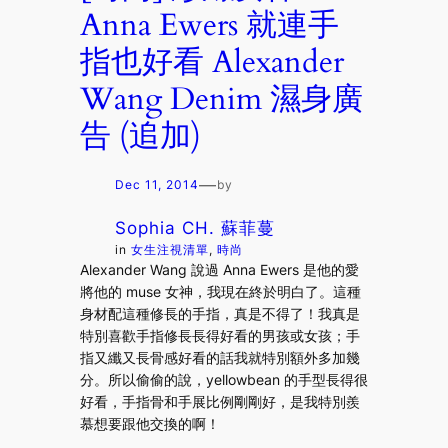
Anna Ewers 就連手
指也好看 Alexander
Wang Denim 濕身廣
告 (追加)
—
Dec 11, 2014
by
Sophia CH. 蘇菲蔓
in
女生注視清單
, 
時尚
Alexander Wang 說過 Anna Ewers 是他的愛
將他的 muse 女神，我現在終於明白了。這種
身材配這種修長的手指，真是不得了！我真是
特別喜歡手指修長長得好看的男孩或女孩；手
指又纖又長骨感好看的話我就特別額外多加幾
分。所以偷偷的說，yellowbean 的手型長得很
好看，手指骨和手展比例剛剛好，是我特別羨
慕想要跟他交換的啊！