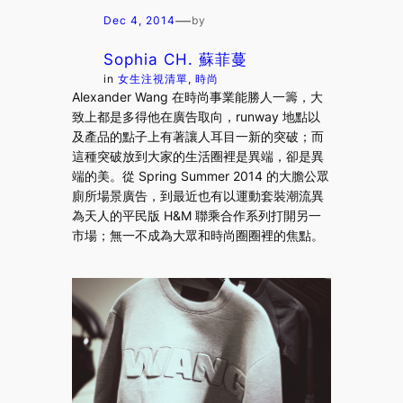
—
Dec 4, 2014
by
Sophia CH. 蘇菲蔓
in
女生注視清單
, 
時尚
Alexander Wang 在時尚事業能勝人一籌，大
致上都是多得他在廣告取向，runway 地點以
及產品的點子上有著讓人耳目一新的突破；而
這種突破放到大家的生活圈裡是異端，卻是異
端的美。從 Spring Summer 2014 的大膽公眾
廁所場景廣告，到最近也有以運動套裝潮流異
為天人的平民版 H&M 聯乘合作系列打開另一
市場；無一不成為大眾和時尚圈圈裡的焦點。