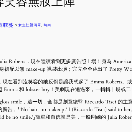
收起招牌笑容無妝上陣
. 蘇菲蔓
in
女生注視清單
, 
時尚
lia Roberts，現在陸續看到更多廣告照上場！身為 America
ized 的連身裙配以無 make-up 裸裝出演；完完全全跳出了 Pretty W
影，現在看到沒笑容的她反倒是讓我想起了 Emma Roberts。或者是我看
mma 和 lobster boy！美劇現在追過來，一輯輯十
wood-gloss smile，這一切，全都是創意總監 Riccardo Tisci
 makeup.’ I (Riccardo Tisci) said to her, ‘Becaus
ink it should be no smile.’」簡單和自信就是美，一臉剛練的 Ju