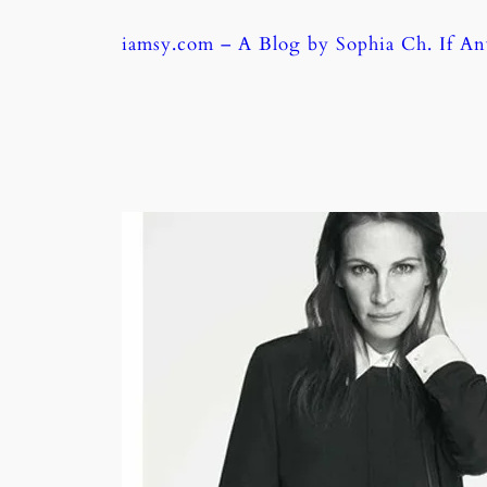
Skip
iamsy.com – A Blog by Sophia Ch. If A
to
content