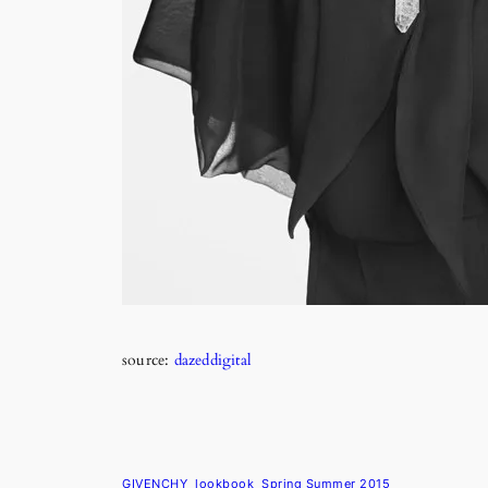
source:
dazeddigital
GIVENCHY
lookbook
Spring Summer 2015