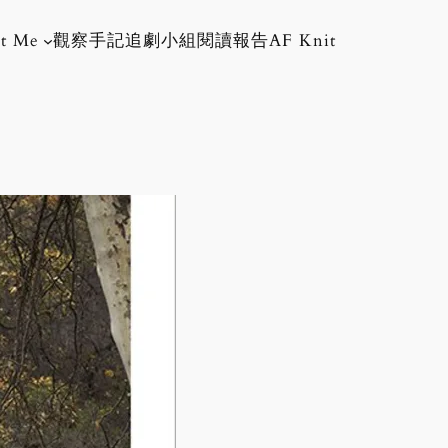
t Me
觀察手記
追劇小組
閱讀報告
AF Knit