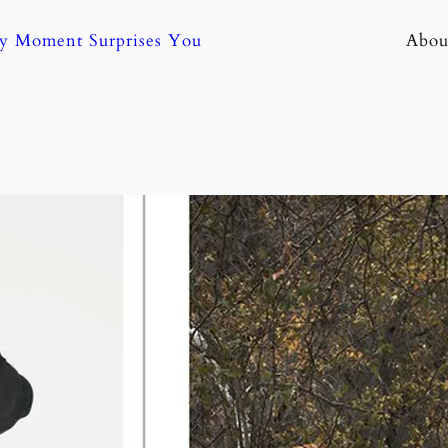
ny Moment Surprises You
Abou