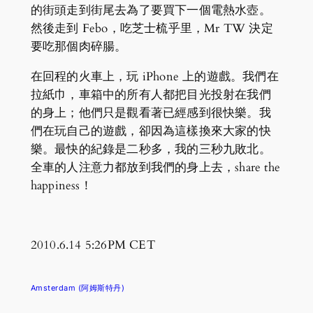
的街頭走到街尾去為了要買下一個電熱水壺。
然後走到 Febo，吃芝士梳乎里，Mr TW 決定
要吃那個肉碎腸。
在回程的火車上，玩 iPhone 上的遊戲。我們在
拉紙巾，車箱中的所有人都把目光投射在我們
的身上；他們只是觀看著已經感到很快樂。我
們在玩自己的遊戲，卻因為這樣換來大家的快
樂。最快的紀錄是二秒多，我的三秒九敗北。
全車的人注意力都放到我們的身上去，share the
happiness！
2010.6.14 5:26PM CET
Amsterdam (阿姆斯特丹)