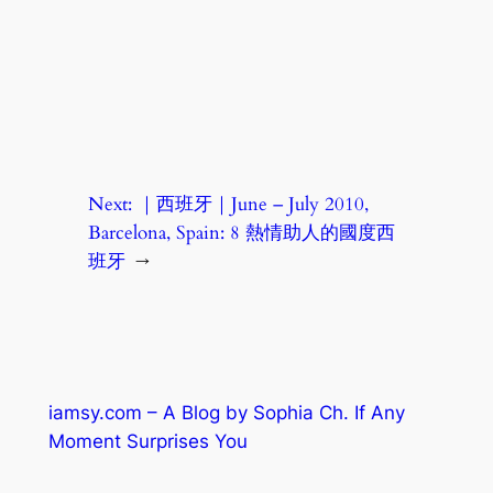
Next:
｜西班牙｜June – July 2010,
Barcelona, Spain: 8 熱情助人的國度西
班牙
→
iamsy.com – A Blog by Sophia Ch. If Any
Moment Surprises You