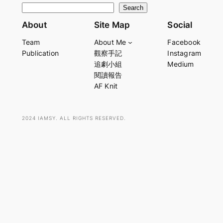
S
Search
e
About
Site Map
Social
a
Team
About Me
Facebook
r
Publication
觀察手記
Instagram
c
追劇小組
Medium
h
閱讀報告
AF Knit
2024 IAMSY. ALL RIGHTS RESERVED.