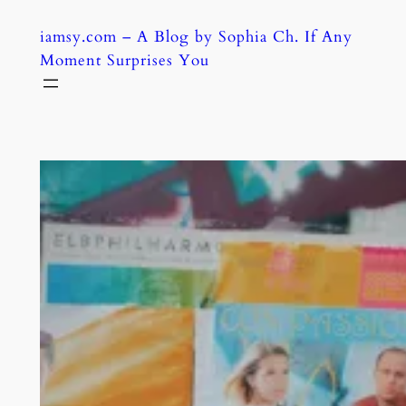
Skip
iamsy.com – A Blog by Sophia Ch. If Any
to
Moment Surprises You
content