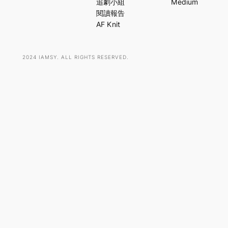
追劇小組
Medium
h
閱讀報告
AF Knit
2024 IAMSY. ALL RIGHTS RESERVED.