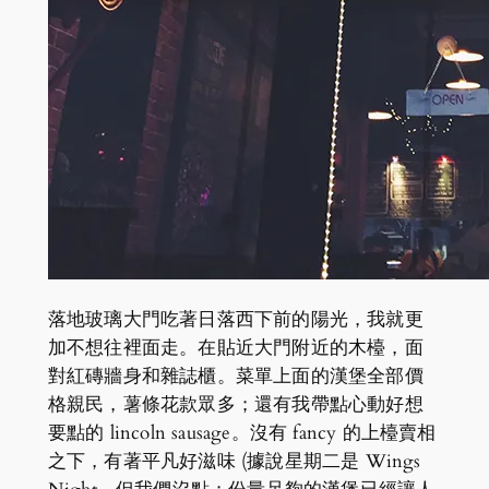
落地玻璃大門吃著日落西下前的陽光，我就更
加不想往裡面走。在貼近大門附近的木檯，面
對紅磚牆身和雜誌櫃。菜單上面的漢堡全部價
格親民，薯條花款眾多；還有我帶點心動好想
要點的 lincoln sausage。沒有 fancy 的上檯賣相
之下，有著平凡好滋味 (據說星期二是 Wings