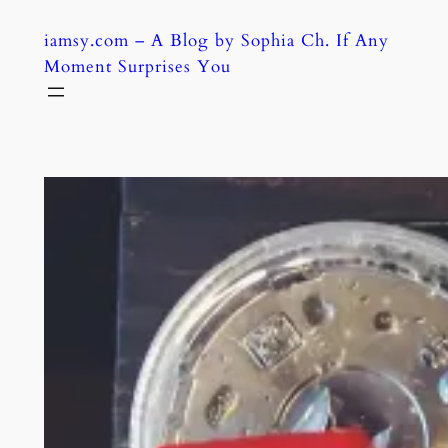
Skip
iamsy.com – A Blog by Sophia Ch. If Any
to
Moment Surprises You
content