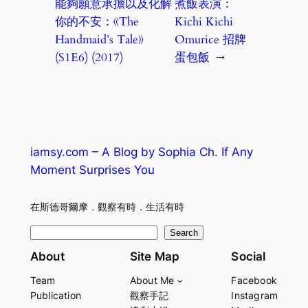
能夠願意承擔以及化解
煮飯表演：
你的不安：《The
Kichi Kichi
Handmaid’s Tale》
Omurice 招牌
(S1E6) (2017)
蛋包飯
→
iamsy.com – A Blog by Sophia Ch. If Any
Moment Surprises You
在斯德哥爾摩．觀察有時．生活有時
S
Search
e
About
Site Map
Social
a
Team
About Me
Facebook
r
Publication
觀察手記
Instagram
c