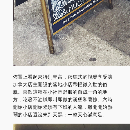
佈置上看起來特別豐富，密集式的視覺享受讓
加拿大店主開設的落地小店帶輕微入世的俗
氣。喜歡這種在小社區舒服的自成一角的地
方，吃著不油膩即叫即做的漢堡和薯條。六時
開始小店開始陸續有下班的人流，離開開始熱
鬧的小店還沒未到天黑；一整天心滿意足。