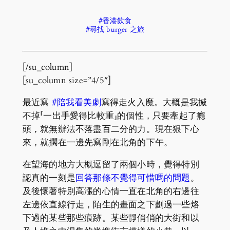
#香港飲食
#尋找 burger 之旅
[/su_column]
[su_column size=”4/5″]
最近寫
#陪我看美劇
寫得走火入魔。大概是我搣
不掉「一出手愛得比較重」的個性，只要牽起了癮
頭，就無辦法不落盡百二分的力。現在狠下心
來，就擱在一邊先寫剛在北角的下午。
在望海的地方大概逗留了兩個小時，覺得特別
認真的一刻是
回答那條不覺得可惜嗎的問題
。
及後懷著特別高漲的心情一直在北角的右邊往
左邊依直線行走，陌生的畫面之下劃過一些烙
下過的某些那些痕跡。某些靜俏俏的大街和以